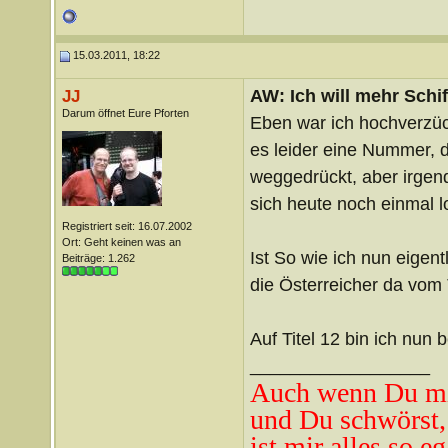
15.03.2011, 18:22
AW: Ich will mehr Schif
JJ
Darum öffnet Eure Pforten
Eben war ich hochverzück
es leider eine Nummer, d
weggedrückt, aber irgend
sich heute noch einmal lo
Registriert seit: 16.07.2002
Ort: Geht keinen was an
Ist So wie ich nun eigent
Beiträge: 1.262
die Österreicher da vom 
Auf Titel 12 bin ich nun
__________________
Auch wenn Du mi
und Du schwörst,
ist mir alles so eg