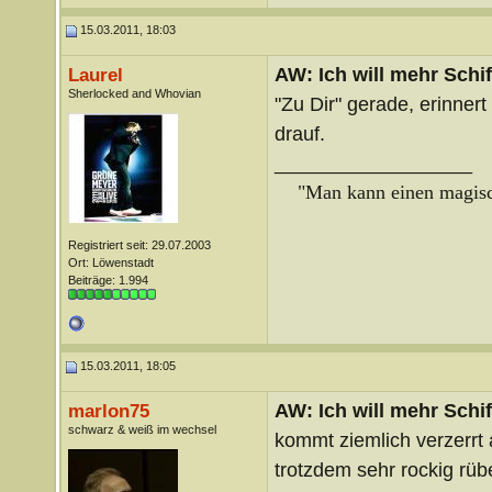
15.03.2011, 18:03
AW: Ich will mehr Schif
Laurel
Sherlocked and Whovian
"Zu Dir" gerade, erinner
drauf.
__________________
"Man kann einen magisch
Registriert seit: 29.07.2003
Ort: Löwenstadt
Beiträge: 1.994
15.03.2011, 18:05
AW: Ich will mehr Schif
marlon75
schwarz & weiß im wechsel
kommt ziemlich verzerrt 
trotzdem sehr rockig rüb