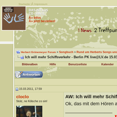
Startseite
|Â
Impressum
DAS IST LOS
CD / VINYL
Â» Infos
Â» jetzt bestellen!
»
Songbuch
»
Rund um Herberts Songs un
Herbert Grönemeyer Forum
Ich will mehr Schiffsverkehr - Berlin PK live@LV.de 15.0
Bilderalben
Hilfe
Benutzerliste
Kalender
15.03.2011, 17:59
AW: Ich will mehr Schif
cloclo
Stolz, ne Kölsche zo sin!
Ok, das mit dem Hören am
__________________