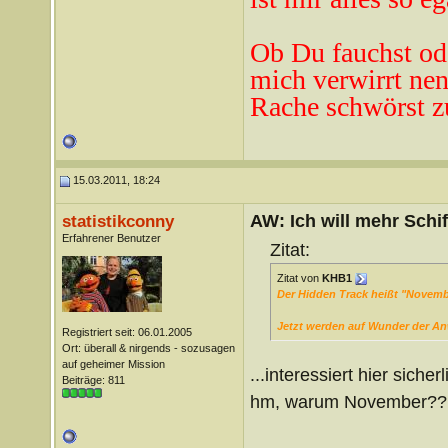
Ob Du fauchst od
mich verwirrt ne
n
Rache schwörst z
15.03.2011, 18:24
AW: Ich will mehr Schif
statistikconny
Erfahrener Benutzer
Zitat:
Zitat von
KHB1
Der Hidden Track heißt "Novemb
Jetzt werden auf Wunder der An
Registriert seit: 06.01.2005
Ort: überall & nirgends - sozusagen
auf geheimer Mission
...interessiert hier sic
Beiträge: 811
hm, warum November?? 