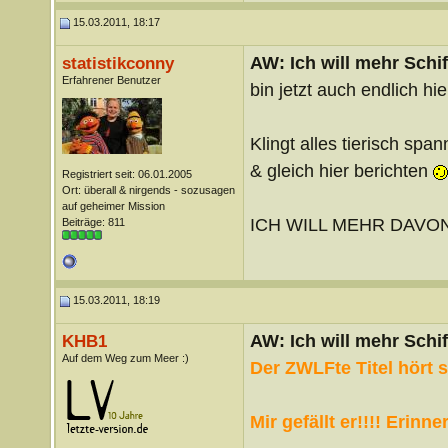
15.03.2011, 18:17
AW: Ich will mehr Schif
statistikconny
Erfahrener Benutzer
bin jetzt auch endlich hie
Klingt alles tierisch sp
& gleich hier berichten
Registriert seit: 06.01.2005
Ort: überall & nirgends - sozusagen
auf geheimer Mission
ICH WILL MEHR DAVON!!!
Beiträge: 811
15.03.2011, 18:19
AW: Ich will mehr Schif
KHB1
Auf dem Weg zum Meer :)
Der ZWLFte Titel hört s
Mir gefällt er!!!! Erinn