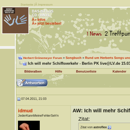
Startseite
|Â
Impressum
DAS IST LOS
CD / VINYL
Â» Infos
Â» jetzt bestellen!
»
Songbuch
»
Rund um Herberts Songs un
Herbert Grönemeyer Forum
Ich will mehr Schiffsverkehr - Berlin PK live@LV.de 15.0
Bilderalben
Hilfe
Benutzerliste
Kalender
07.04.2011, 21:03
AW: Ich will mehr Schif
idmud
JederKannMeineFehlerSeh'n
Zitat:
Zitat von
astroflex