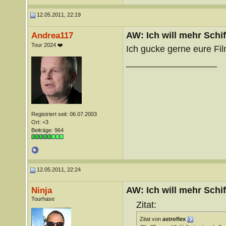
12.05.2011, 22:19
AW: Ich will mehr Schif
Andrea117
Tour 2024 ❤️
Ich gucke gerne eure Fi
__________________
Registriert seit: 06.07.2003
Ort: <3
Beiträge: 964
12.05.2011, 22:24
AW: Ich will mehr Schif
Ninja
Tourhase
Zitat:
Zitat von
astroflex