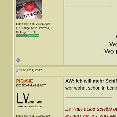
__________________
Registriert seit: 28.01.2003
Ort: Länge:12,0° Breite:51,5°
Beiträge: 1.871
Wo
Wo m
12.05.2011, 22:17
AW: Ich will mehr Schif
PiEpSiE
DiE SiEzGeLeGeNhEiT
wer wohnt schon in berli
__________________
Es WaR aLles
ScHöN u
eS gIbT nIcHtS, wAs MaN
Registriert seit: 19.06.2003