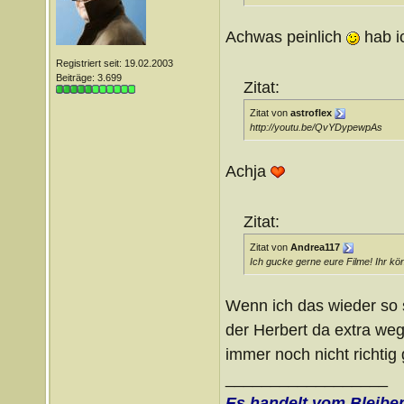
Achwas peinlich
hab i
Registriert seit: 19.02.2003
Beiträge: 3.699
Zitat:
Zitat von
astroflex
http://youtu.be/QvYDypewpAs
Achja
Zitat:
Zitat von
Andrea117
Ich gucke gerne eure Filme! Ihr kö
Wenn ich das wieder so 
der Herbert da extra wege
immer noch nicht richtig
__________________
Es handelt vom Bleibe