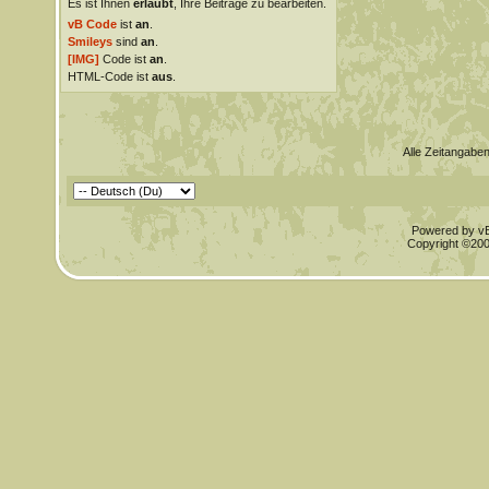
Es ist Ihnen
erlaubt
, Ihre Beiträge zu bearbeiten.
vB Code
ist
an
.
Smileys
sind
an
.
[IMG]
Code ist
an
.
HTML-Code ist
aus
.
Alle Zeitangaben
Powered by vBu
Copyright ©2000