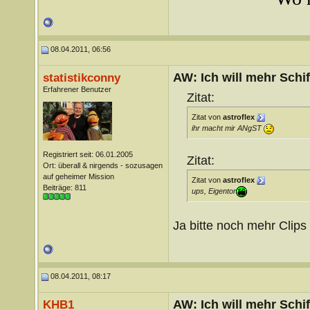
08.04.2011, 06:56
AW: Ich will mehr Schif
statistikconny
Erfahrener Benutzer
Zitat:
Zitat von
astroflex
ihr macht mir ANgST
Registriert seit: 06.01.2005
Zitat:
Ort: überall & nirgends - sozusagen
auf geheimer Mission
Zitat von
astroflex
Beiträge: 811
ups, Eigentor
Ja bitte noch mehr Clips
08.04.2011, 08:17
AW: Ich will mehr Schif
KHB1