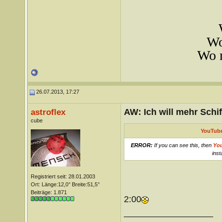
Wo
Wo m
26.07.2013, 17:27
AW: Ich will mehr Schif
astroflex
cube
YouTube
ERROR:
If you can see this, then
Yo
inst
Registriert seit: 28.01.2003
Ort: Länge:12,0° Breite:51,5°
Beiträge: 1.871
2:00
__________________