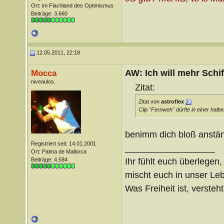
Ort: im Flachland des Optimismus
Beiträge: 3.660
12.05.2011, 22:18
AW: Ich will mehr Schif
Mocca
niveaulos.
Zitat:
Zitat von
astroflex
Clip "Fernweh" dürfte in einer halbe
benimm dich bloß anständ
Registriert seit: 14.01.2001
__________________
Ort: Palma de Mallorca
Ihr fühlt euch überlegen,
Beiträge: 4.584
mischt euch in unser Le
Was Freiheit ist, versteht 