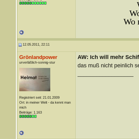
Wo
Wo m
12.05.2011, 22:11
AW: Ich will mehr Schif
Grönlandpower
urverläßlich-sonnig-stur
das muß nicht peinlich s
__________________
Registriert seit: 21.01.2009
Ort: in meiner Welt - da kennt man
mich
Beiträge: 1.163