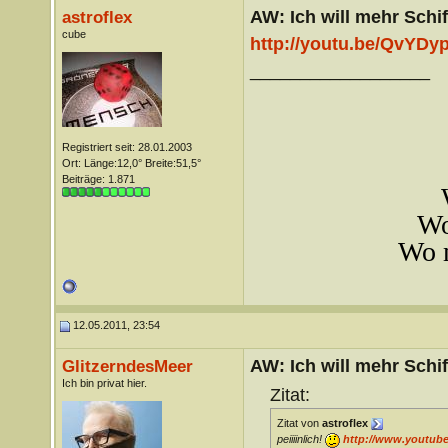
AW: Ich will mehr Schif
astroflex
cube
http://youtu.be/QvYD
__________________
Registriert seit: 28.01.2003
Ort: Länge:12,0° Breite:51,5°
Beiträge: 1.871
Wo
Wo m
12.05.2011, 23:54
AW: Ich will mehr Schif
GlitzerndesMeer
Ich bin privat hier.
Zitat:
Zitat von
astroflex
peiiiinlich!
http://www.youtub