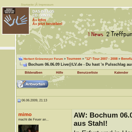
Startseite
|Â
Impressum
DAS IST LOS
CD / VINYL
Â» Infos
Â» jetzt bestellen!
»
Tourneen
»
"12"-Tour 2007 - 2008
»
Benefi
Herbert Grönemeyer Forum
Bochum 06.06.09 Live@LV.de - Du hast 'n Pulsschlag aus
Bilderalben
Hilfe
Benutzerliste
Kalender
06.06.2009, 21:13
AW: Bochum 06.06
mimo
macht die Feuer an...
aus Stahl!