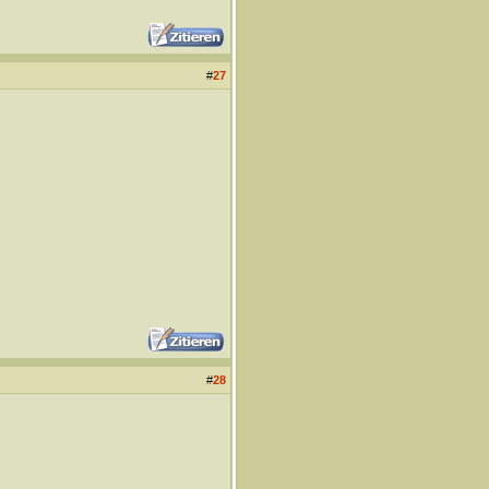
#
27
#
28