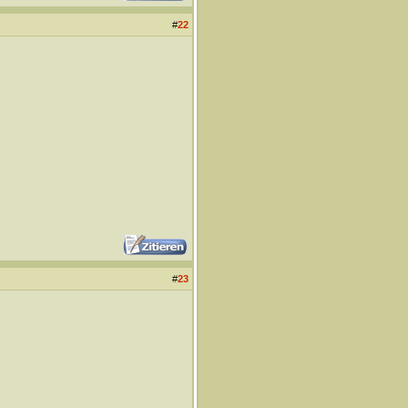
#
22
#
23