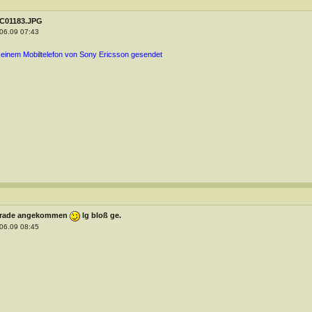
C01183.JPG
06.09 07:43
 einem Mobiltelefon von Sony Ericsson gesendet
rade angekommen
lg bloß ge.
06.09 08:45