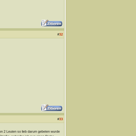
#
32
#
33
von 2 Leuten so lieb darum gebeten wurde