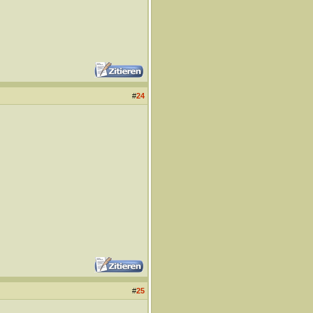
#
24
#
25