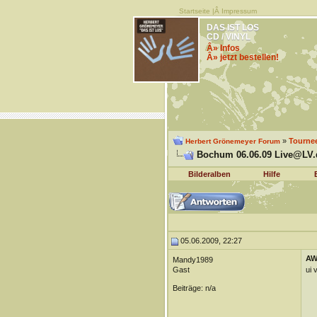
Startseite
|Â
Impressum
DAS IST LOS
CD / VINYL
Â» Infos
Â» jetzt bestellen!
»
Tourne
Herbert Grönemeyer Forum
Bochum 06.06.09 Live@LV.de
Bilderalben
Hilfe
05.06.2009, 22:27
AW
Mandy1989
Gast
ui 
Beiträge: n/a