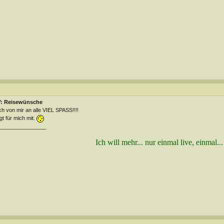
: Reisewünsche
h von mir an alle VIEL SPASS!!!!
gt für mich mit.
________________
Ich will mehr... nur einmal live, einmal...