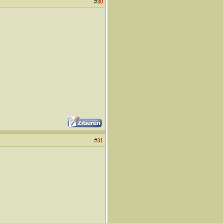
#
30
#
31