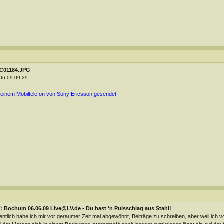
C01184.JPG
06.09 09:29
 einem Mobiltelefon von Sony Ericsson gesendet
: Bochum 06.06.09 Live@LV.de - Du hast 'n Pulsschlag aus Stahl!
entlich habe ich mir vor geraumer Zeit mal abgewöhnt, Beiträge zu schreiben, aber weil ich 