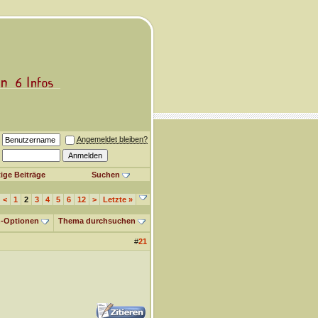
Angemeldet bleiben?
ige Beiträge
Suchen
<
1
2
3
4
5
6
12
>
Letzte
»
-Optionen
Thema durchsuchen
#
21