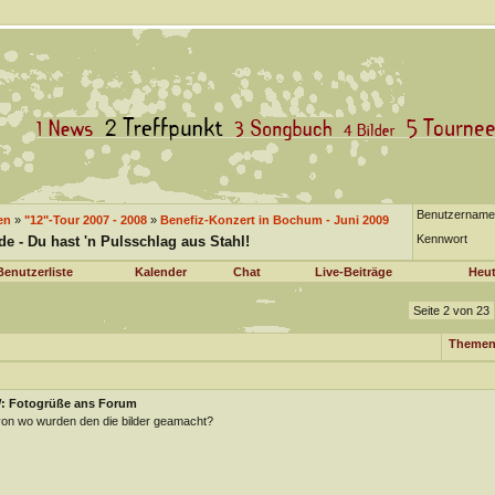
Benutzername
en
»
"12"-Tour 2007 - 2008
»
Benefiz-Konzert in Bochum - Juni 2009
Kennwort
 - Du hast 'n Pulsschlag aus Stahl!
Benutzerliste
Kalender
Chat
Live-Beiträge
Heut
Seite 2 von 23
Themen
: Fotogrüße ans Forum
von wo wurden den die bilder geamacht?