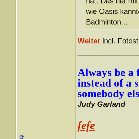
hat. Das hat mi
wie Oasis kannte
Badminton...
Weiter
incl. Fotos
_______________
Always be a f
instead of a 
somebody els
Judy Garland
fefe