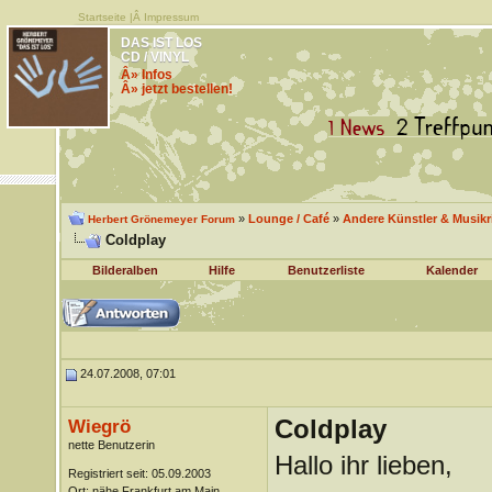
Startseite
|Â
Impressum
DAS IST LOS
CD / VINYL
Â» Infos
Â» jetzt bestellen!
»
Lounge / Café
»
Andere Künstler & Musik
Herbert Grönemeyer Forum
Coldplay
Bilderalben
Hilfe
Benutzerliste
Kalender
24.07.2008, 07:01
Coldplay
Wiegrö
nette Benutzerin
Hallo ihr lieben,
Registriert seit: 05.09.2003
Ort: nähe Frankfurt am Main