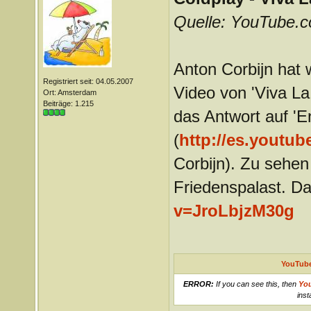
Quelle: YouTube.
Anton Corbijn hat 
Registriert seit: 04.05.2007
Video von 'Viva La
Ort: Amsterdam
Beiträge: 1.215
das Antwort auf '
(
http://es.yout
Corbijn). Zu sehe
Friedenspalast. Da
v=JroLbjzM30g
YouTube
ERROR:
If you can see this, then
Yo
inst