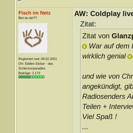
AW: Coldplay liv
Fisch im Netz
Bist du da?!?
Zitat:
Zitat von
Glanz
War auf dem K
wirklich genial
Registriert seit: 09.02.2001
Ort: Eddies Eisbar - das
Schleckerparadies
Beiträge: 3.173
und wie von Chr
angekündigt, gi
Radiosenders A
Teilen + Intervie
Viel Spaß !
...