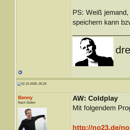
PS: Weiß jemand, 
speichern kann bz
_______________
dre
02.10.2008, 00:28
AW: Coldplay
Benny
Nach Süden
Mit folgendem Pro
http://no23.de/n