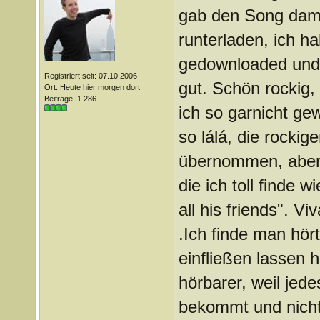
gab den Song damal
runterladen, ich ha
gedownloaded und d
Registriert seit: 07.10.2006
gut. Schön rockig,
Ort: Heute hier morgen dort
Beiträge: 1.286
ich so garnicht ge
so lálá, die rockige
übernommen, aber 
die ich toll finde 
all his friends". Vi
.Ich finde man hör
einfließen lassen 
hörbarer, weil jed
bekommt und nicht a