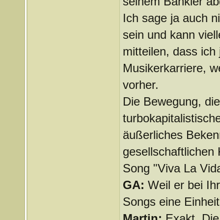
seinem Bankier a
Ich sage ja auch ni
sein und kann viel
mitteilen, dass ich
Musikerkarriere, we
vorher.
Die Bewegung, die 
turbokapitalistisc
äußerliches Beken
gesellschaftliche
Song "Viva La Vida
GA:
Weil er bei I
Songs eine Einheit
Martin:
Exakt. Di