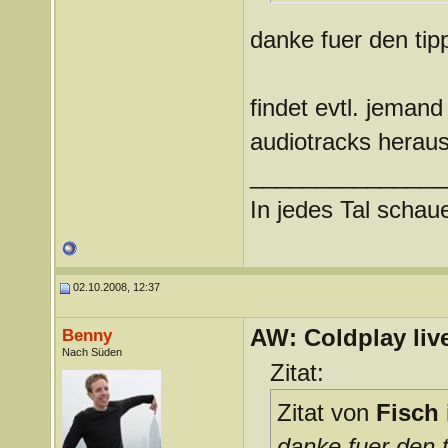
danke fuer den ti
findet evtl. jemand
audiotracks herau
_______________
In jedes Tal scha
02.10.2008, 12:37
AW: Coldplay liv
Benny
Nach Süden
Zitat:
Zitat von
Fisch 
danke fuer den 