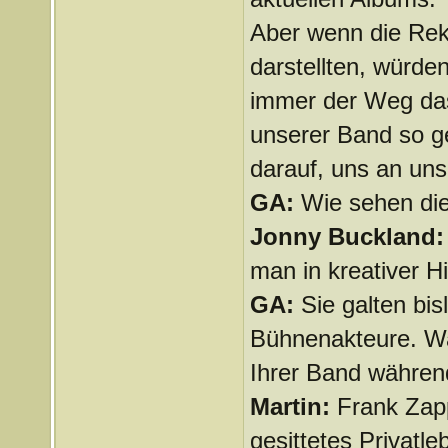
Aber wenn die Rek
darstellten, würde
immer der Weg das
unserer Band so ge
darauf, uns an un
GA:
Wie sehen die
Jonny Buckland
man in kreativer H
GA:
Sie galten bi
Bühnenakteure. W
Ihrer Band während
Martin:
Frank Zapp
gesittetes Privatle