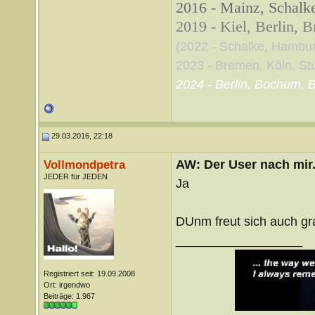
2016 - Mainz, Schalke
2019 - Kiel, Berlin, 
(2022 - Schalke, Hambu
2023 - Bremen, Köln, Stut
2024 - Berlin, Bochum, B
29.03.2016, 22:18
AW: Der User nach mir.
Vollmondpetra
JEDER für JEDEN
Ja
DUnm freut sich auch gr
__________________
Registriert seit: 19.09.2008
Ort: irgendwo
Beiträge: 1.967