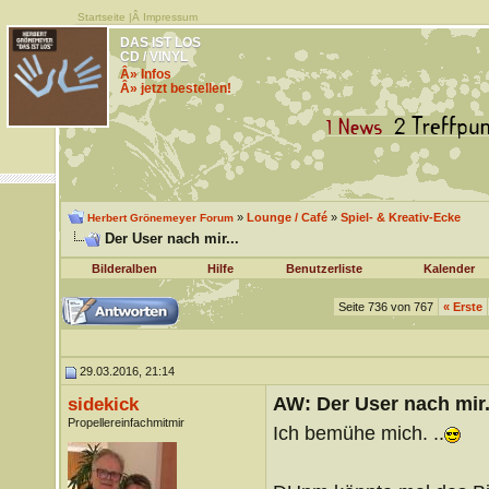
Startseite
|Â
Impressum
DAS IST LOS
CD / VINYL
Â» Infos
Â» jetzt bestellen!
»
Lounge / Café
»
Spiel- & Kreativ-Ecke
Herbert Grönemeyer Forum
Der User nach mir...
Bilderalben
Hilfe
Benutzerliste
Kalender
Seite 736 von 767
«
Erste
29.03.2016, 21:14
AW: Der User nach mir.
sidekick
Propellereinfachmitmir
Ich bemühe mich. ..