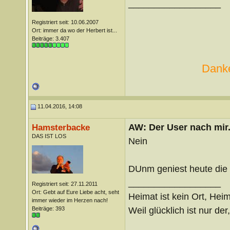
__________________
Registriert seit: 10.06.2007
Ort: immer da wo der Herbert ist...
Beiträge: 3.407
Danke
11.04.2016, 14:08
AW: Der User nach mir.
Hamsterbacke
DAS IST LOS
Nein
DUnm geniest heute di
__________________
Registriert seit: 27.11.2011
Ort: Gebt auf Eure Liebe acht, seht
Heimat ist kein Ort, Heim
immer wieder im Herzen nach!
Weil glücklich ist nur der
Beiträge: 393