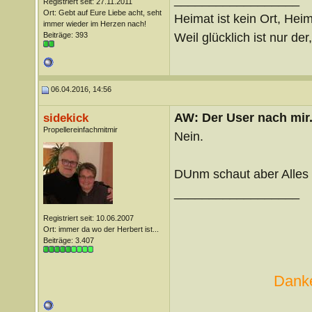
Registriert seit: 27.11.2011
Ort: Gebt auf Eure Liebe acht, seht
Heimat ist kein Ort, Heim
immer wieder im Herzen nach!
Weil glücklich ist nur der
Beiträge: 393
06.04.2016, 14:56
AW: Der User nach mir.
sidekick
Propellereinfachmitmir
Nein.
DUnm schaut aber Alles 
__________________
Registriert seit: 10.06.2007
Ort: immer da wo der Herbert ist...
Beiträge: 3.407
Danke