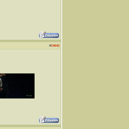
#
14642