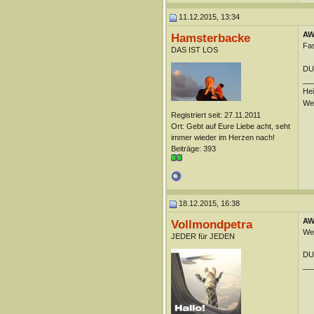
11.12.2015, 13:34
AW:
Hamsterbacke
Fa
DAS IST LOS
DU
__
Hei
Wei
Registriert seit: 27.11.2011
Ort: Gebt auf Eure Liebe acht, seht
immer wieder im Herzen nach!
Beiträge: 393
18.12.2015, 16:38
AW:
Vollmondpetra
Wen
JEDER für JEDEN
DUn
__