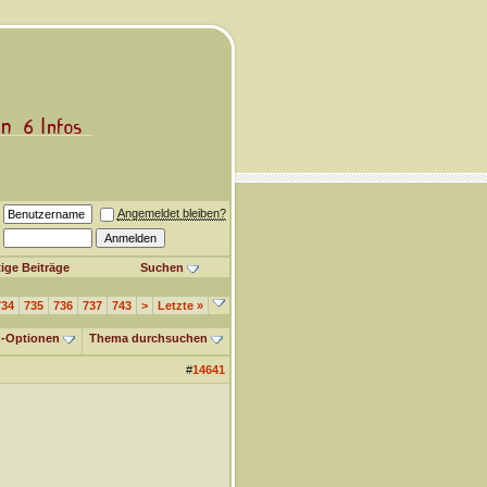
Angemeldet bleiben?
ige Beiträge
Suchen
734
735
736
737
743
>
Letzte
»
-Optionen
Thema durchsuchen
#
14641