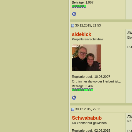
Beiträge: 1.967
30.12.2015, 21:53
AW:
sidekick
Blo
Propellereinfachmitmir
DUn
__
Registriert seit: 10.06.2007
Ort: immer da wo der Herbert ist...
Beiträge: 3.407
30.12.2015, 22:11
AW:
Schwababub
Ne.
Du kannst nur gewinnen
Registriert seit: 02.06.2015
DU