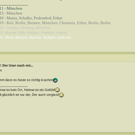
________________
11 - München
15 - München
6 - Mainz, Schalke, Podersdorf, Erfurt
9 - Kiel, Berlin, Bremen, München, Chemnitz, Erfurt, Berlin, Berlin
22 - Schalke, Hamburg, München)
3 - Bremen, Köln, Stuttgart, Frankfurt, Leipzig
4 - Berlin, Bochum, Bochum, Stuttgart, Karlsruhe
 Der User nach mir...
n
m lässt es heute so richtig krachen
________________
mat ist kein Ort, Heimat ist ein Gefühl!
l glücklich ist nur der, Der auch vergisst!