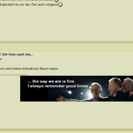
l glücklich ist nur der, Der auch vergisst!
 Der User nach mir...
n
m wird keinen künstlichen Baum haben.
________________