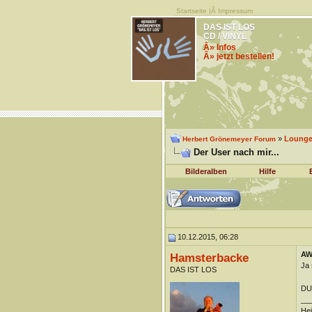
Startseite
|Â
Impressum
DAS IST LOS
CD / VINYL
Â» Infos
Â» jetzt bestellen!
»
Lounge 
Herbert Grönemeyer Forum
Der User nach mir...
Bilderalben
Hilfe
10.12.2015, 06:28
AW:
Hamsterbacke
Ja 
DAS IST LOS
DU
__
Hei