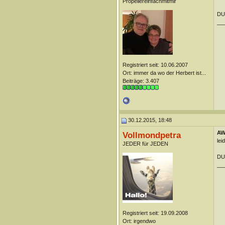
Propellereinfachmitmir
DUn
__
Registriert seit: 10.06.2007
Ort: immer da wo der Herbert ist...
Beiträge: 3.407
30.12.2015, 18:48
AW:
Vollmondpetra
lei
JEDER für JEDEN
DUn
__
Registriert seit: 19.09.2008
Ort: irgendwo