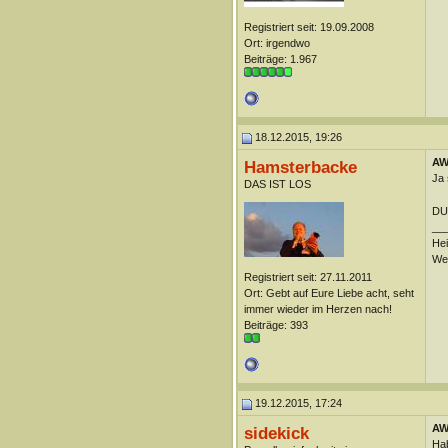
Registriert seit: 19.09.2008
Ort: irgendwo
Beiträge: 1.967
18.12.2015, 19:26
AW:
Hamsterbacke
Ja 
DAS IST LOS
DUn
__
Hei
Wei
Registriert seit: 27.11.2011
Ort: Gebt auf Eure Liebe acht, seht
immer wieder im Herzen nach!
Beiträge: 393
19.12.2015, 17:24
AW:
sidekick
Hab