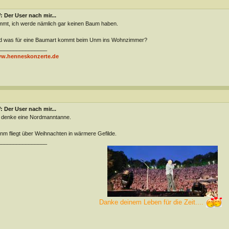
 Der User nach mir...
mmt, ich werde nämlich gar keinen Baum haben.
d was für eine Baumart kommt beim Unm ins Wohnzimmer?
________________
w.henneskonzerte.de
 Der User nach mir...
 denke eine Nordmanntanne.
m fliegt über Weihnachten in wärmere Gefilde.
________________
Danke deinem Leben für die Zeit....