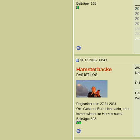
Beiträge: 168
__
20
20
201
201
(20
202
202
31.12.2015, 11:43
AW:
Hamsterbacke
Nei
DAS IST LOS
DUn
__
Hei
Wei
Registriert seit: 27.11.2011
Ort: Gebt auf Eure Liebe acht, seht
immer wieder im Herzen nach!
Beiträge: 393