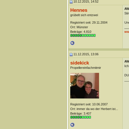
10.12.2015, 14:52
AW:
Hennes
Sti
grübelt sich entzwei
Registriert seit: 29.11.2004
Un
Ort: Münster
__
Beiträge: 4.810
ww
11.12.2015, 13:06
AW:
sidekick
Ich
Propellereinfachmitmir
DUn
__
Registriert seit: 10.06.2007
Ort: immer da wo der Herbert ist...
Beiträge: 3.407