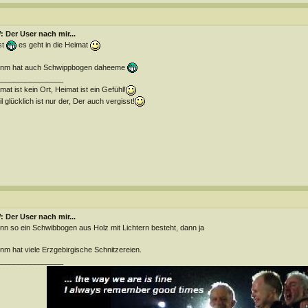
 Der User nach mir...
st
es geht in die Heimat
nm hat auch Schwippbogen daheeme
________________
mat ist kein Ort, Heimat ist ein Gefühl!
l glücklich ist nur der, Der auch vergisst!
 Der User nach mir...
n so ein Schwibbogen aus Holz mit Lichtern besteht, dann ja
m hat viele Erzgebirgische Schnitzereien.
________________