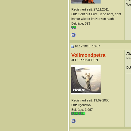
Wei
Registriert seit: 27.11.2011
Ort: Gebt auf Eure Liebe acht, seht
immer wieder im Herzen nach!
Beiträge: 393
10.12.2015, 13:07
AW:
Vollmondpetra
Nei
JEDER für JEDEN
DUn
__
Registriert seit: 19.09.2008
Ort: irgendwo
Beiträge: 1.967