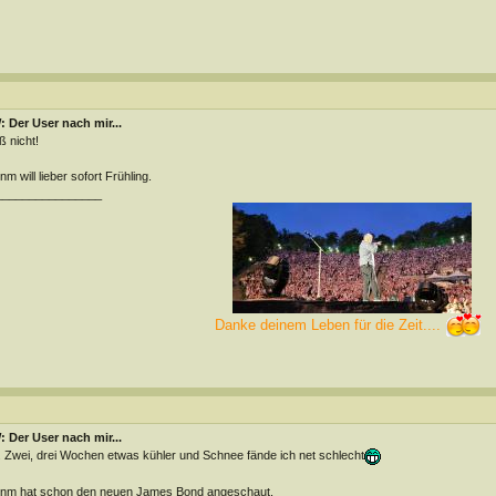
 Der User nach mir...
ß nicht!
m will lieber sofort Frühling.
________________
Danke deinem Leben für die Zeit....
 Der User nach mir...
 Zwei, drei Wochen etwas kühler und Schnee fände ich net schlecht
nm hat schon den neuen James Bond angeschaut.