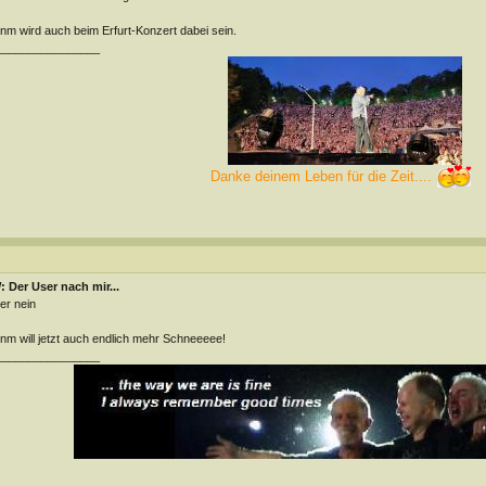
m wird auch beim Erfurt-Konzert dabei sein.
________________
Danke deinem Leben für die Zeit....
 Der User nach mir...
der nein
m will jetzt auch endlich mehr Schneeeee!
________________