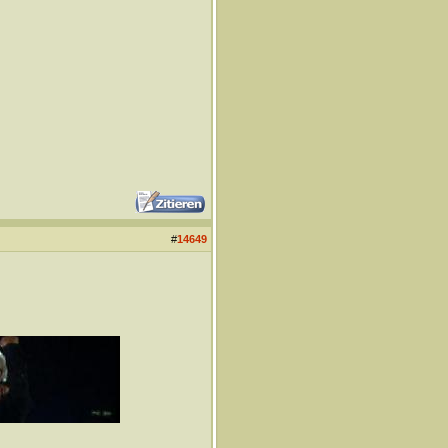
#
14649