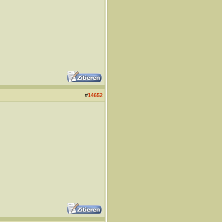
#
14652