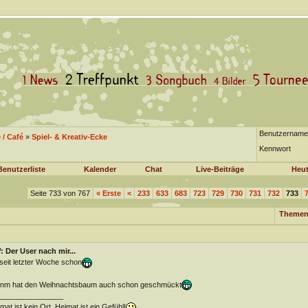
Benutzername
/ Café
»
Spiel- & Kreativ-Ecke
Kennwort
Benutzerliste
Kalender
Chat
Live-Beiträge
Heut
Seite 733 von 767
«
Erste
<
233
633
683
723
729
730
731
732
733
Themen
 Der User nach mir...
seit letzter Woche schon
nm hat den Weihnachtsbaum auch schon geschmückt
________________
mat ist kein Ort, Heimat ist ein Gefühl!