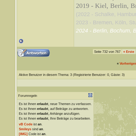
2019 - Kiel, Berlin, 
(2022 - Schalke, Hambu
2023 - Bremen, Köln, Stut
2024 - Berlin, Bochum, B
Seite 732 von 767
«
Erste
«
Vorherige
Aktive Benutzer in diesem Thema: 3
(Registrierte Benutzer: 0, Gäste: 3)
Forumregeln
Es ist Ihnen
erlaubt
, neue Themen zu verfassen.
Es ist Ihnen
erlaubt
, auf Beiträge zu antworten.
Es ist Ihnen
erlaubt
, Anhänge anzufügen.
Es ist Ihnen
erlaubt
, Ihre Beiträge zu bearbeiten.
vB Code
ist
an
.
Smileys
sind
an
.
[IMG]
Code ist
an
.