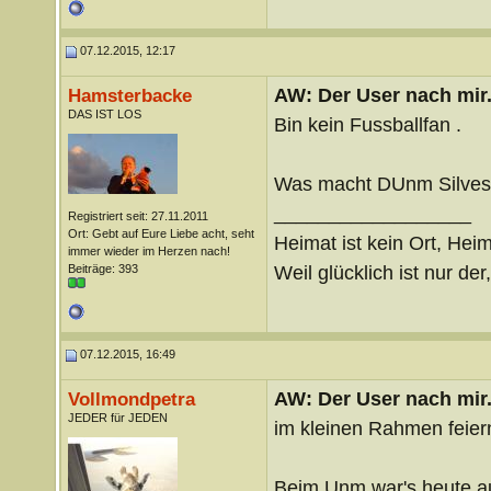
07.12.2015, 12:17
AW: Der User nach mir.
Hamsterbacke
DAS IST LOS
Bin kein Fussballfan .
Was macht DUnm Silves
__________________
Registriert seit: 27.11.2011
Ort: Gebt auf Eure Liebe acht, seht
Heimat ist kein Ort, Heim
immer wieder im Herzen nach!
Weil glücklich ist nur der
Beiträge: 393
07.12.2015, 16:49
AW: Der User nach mir.
Vollmondpetra
JEDER für JEDEN
im kleinen Rahmen feier
Beim Unm war's heute a