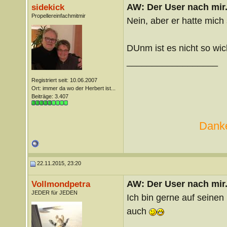
AW: Der User nach mir.
sidekick
Propellereinfachmitmir
Nein, aber er hatte mich
DUnm ist es nicht so wich
__________________
Registriert seit: 10.06.2007
Ort: immer da wo der Herbert ist...
Beiträge: 3.407
Danke
22.11.2015, 23:20
AW: Der User nach mir.
Vollmondpetra
JEDER für JEDEN
Ich bin gerne auf seine
auch