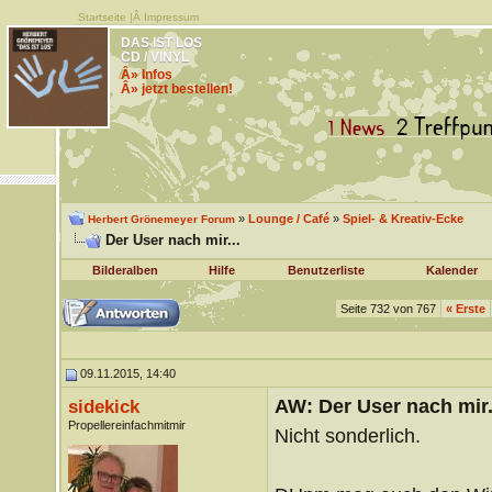
Startseite
|Â
Impressum
DAS IST LOS
CD / VINYL
Â» Infos
Â» jetzt bestellen!
»
Lounge / Café
»
Spiel- & Kreativ-Ecke
Herbert Grönemeyer Forum
Der User nach mir...
Bilderalben
Hilfe
Benutzerliste
Kalender
Seite 732 von 767
«
Erste
09.11.2015, 14:40
AW: Der User nach mir.
sidekick
Propellereinfachmitmir
Nicht sonderlich.