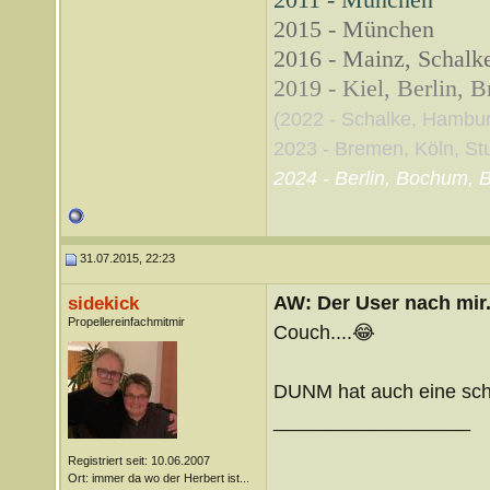
2011 - München
2015 - München
2016 - Mainz, Schalke
2019 - Kiel, Berlin, 
(2022 - Schalke, Hambu
2023 - Bremen, Köln, Stut
2024 - Berlin, Bochum, B
31.07.2015, 22:23
AW: Der User nach mir.
sidekick
Propellereinfachmitmir
Couch....😂
DUNM hat auch eine schö
__________________
Registriert seit: 10.06.2007
Ort: immer da wo der Herbert ist...