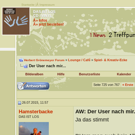
Startseite
|Â
Impressum
DAS IST LOS
CD / VINYL
Â» Infos
Â» jetzt bestellen!
»
Lounge / Café
»
Spiel- & Kreativ-Ecke
Herbert Grönemeyer Forum
Der User nach mir...
Bilderalben
Hilfe
Benutzerliste
Kalender
Seite 725 von 767
«
Erste
26.07.2015, 11:57
AW: Der User nach mir.
Hamsterbacke
DAS IST LOS
Ja das stimmt