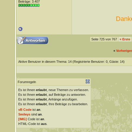
Beiträge: 3.407
Danke
Seite 725 von 767
«
Erste
«
Vorherige
Aktive Benutzer in diesem Thema: 14
(Registrierte Benutzer: 0, Gäste: 14)
Forumregeln
Es ist Ihnen
erlaubt
, neue Themen zu verfassen.
Es ist Ihnen
erlaubt
, auf Beiträge zu antworten.
Es ist Ihnen
erlaubt
, Anhänge anzufügen.
Es ist Ihnen
erlaubt
, Ihre Beiträge zu bearbeiten.
vB Code
ist
an
.
Smileys
sind
an
.
[IMG]
Code ist
an
.
HTML-Code ist
aus
.