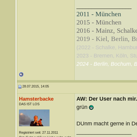
__________________
2011 - München
2015 - München
2016 - Mainz, Schalke
2019 - Kiel, Berlin, 
(2022 - Schalke, Hambu
2023 - Bremen, Köln, Stut
2024 - Berlin, Bochum, B
28.07.2015, 14:05
AW: Der User nach mir.
Hamsterbacke
DAS IST LOS
grün
DUnm macht gerne in De
__________________
Registriert seit: 27.11.2011