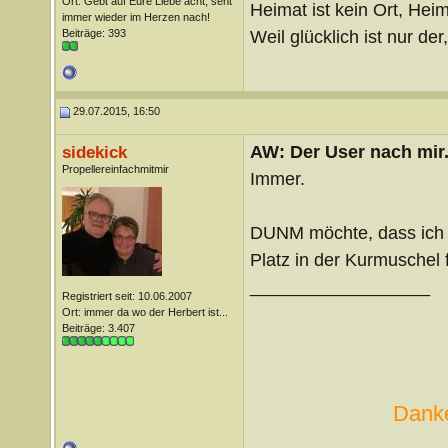
Ort: Gebt auf Eure Liebe acht, seht
Heimat ist kein Ort, Heim
immer wieder im Herzen nach!
Weil glücklich ist nur der
Beiträge: 393
29.07.2015, 16:50
AW: Der User nach mir.
sidekick
Propellereinfachmitmir
Immer.
DUNM möchte, dass ich i
Platz in der Kurmuschel 
__________________
Registriert seit: 10.06.2007
Ort: immer da wo der Herbert ist...
Beiträge: 3.407
Danke