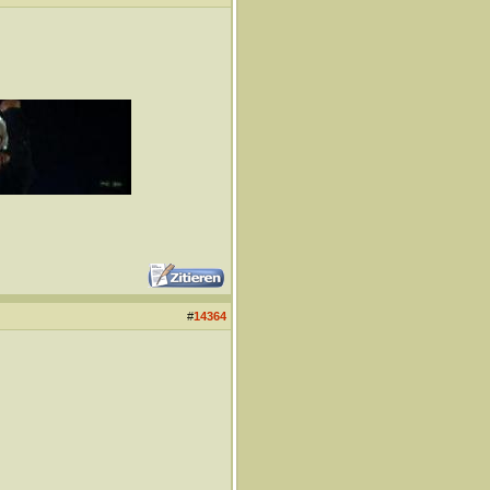
#
14364