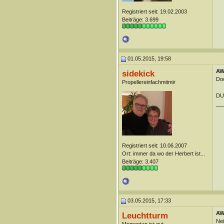
Registriert seit: 19.02.2003
Beiträge: 3.699
01.05.2015, 19:58
AW:
sidekick
Do
Propellereinfachmitmir
DUn
__
Registriert seit: 10.06.2007
Ort: immer da wo der Herbert ist...
Beiträge: 3.407
03.05.2015, 17:33
AW:
Leuchtturm
Nei