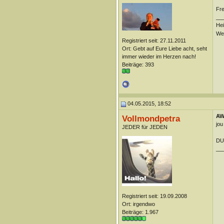
Fre
__
Hei
Wei
Registriert seit: 27.11.2011
Ort: Gebt auf Eure Liebe acht, seht
immer wieder im Herzen nach!
Beiträge: 393
04.05.2015, 18:52
AW:
Vollmondpetra
jou
JEDER für JEDEN
DUn
__
Registriert seit: 19.09.2008
Ort: irgendwo
Beiträge: 1.967