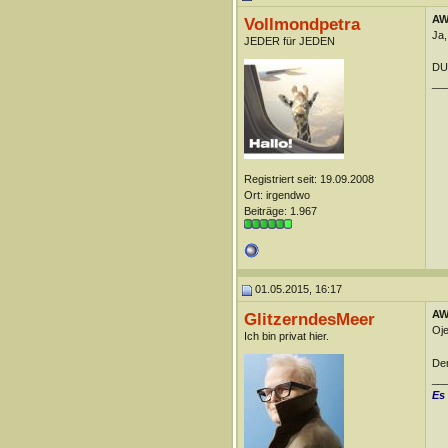
AW:
Vollmondpetra
Ja, 
JEDER für JEDEN
DUn
__
Registriert seit: 19.09.2008
Ort: irgendwo
Beiträge: 1.967
01.05.2015, 16:17
AW:
GlitzerndesMeer
Oje
Ich bin privat hier.
Der
__
Es