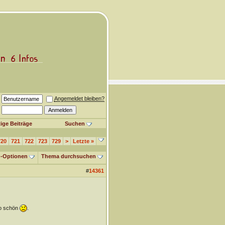
Angemeldet bleiben?
ige Beiträge
Suchen
720
721
722
723
729
>
Letzte
»
-Optionen
Thema durchsuchen
#
14361
so schön
.