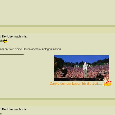
 Der User nach mir...
ch.
m hat sich seine Ohren operativ anlegen lassen.
________________
Danke deinem Leben für die Zeit....
 Der User nach mir...
n.