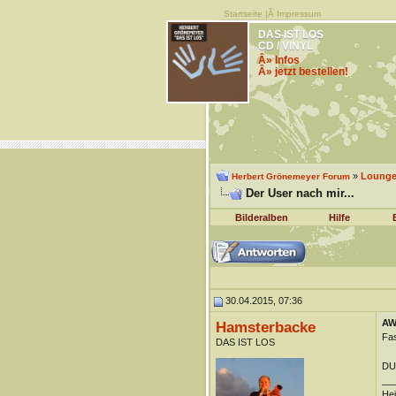
Startseite
|Â
Impressum
DAS IST LOS
CD / VINYL
Â» Infos
Â» jetzt bestellen!
»
Lounge 
Herbert Grönemeyer Forum
Der User nach mir...
Bilderalben
Hilfe
30.04.2015, 07:36
AW:
Hamsterbacke
Fa
DAS IST LOS
DUn
__
Hei