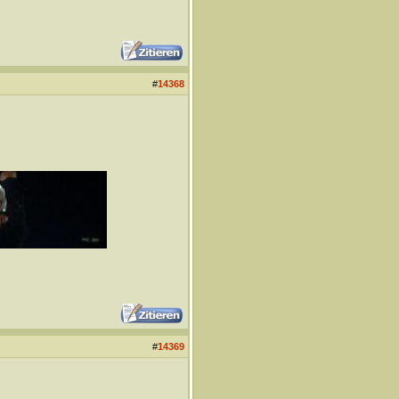
#
14368
#
14369