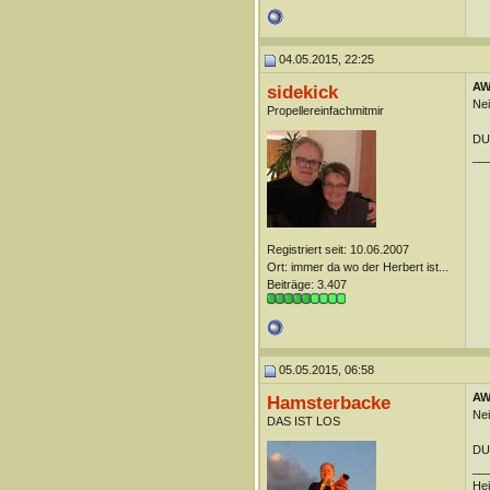
04.05.2015, 22:25
AW:
sidekick
Nei
Propellereinfachmitmir
DUn
__
Registriert seit: 10.06.2007
Ort: immer da wo der Herbert ist...
Beiträge: 3.407
05.05.2015, 06:58
AW:
Hamsterbacke
Nei
DAS IST LOS
DUn
__
Hei