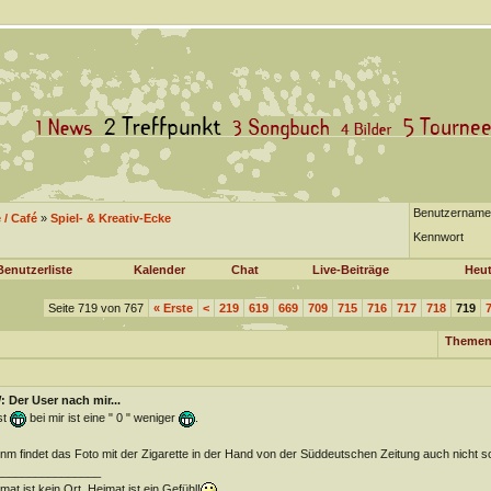
Benutzername
/ Café
»
Spiel- & Kreativ-Ecke
Kennwort
Benutzerliste
Kalender
Chat
Live-Beiträge
Heut
Seite 719 von 767
«
Erste
<
219
619
669
709
715
716
717
718
719
Themen
 Der User nach mir...
st
bei mir ist eine " 0 " weniger
.
m findet das Foto mit der Zigarette in der Hand von der Süddeutschen Zeitung auch nicht 
________________
mat ist kein Ort, Heimat ist ein Gefühl!