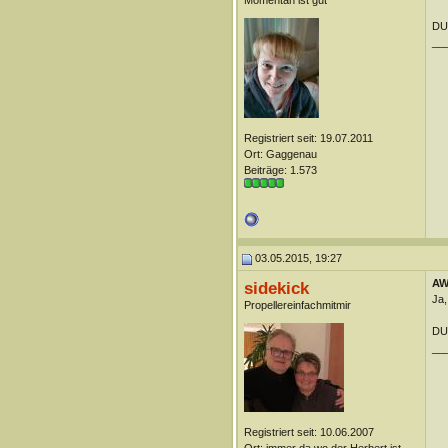
Momentan ist gut
DUn
__
Registriert seit: 19.07.2011
Ort: Gaggenau
Beiträge: 1.573
03.05.2015, 19:27
AW:
sidekick
Ja,
Propellereinfachmitmir
DUn
__
Registriert seit: 10.06.2007