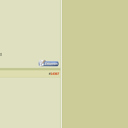
t
#
14367