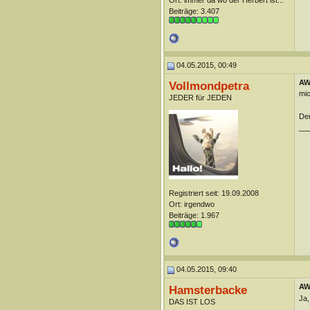
Ort: immer da wo der Herbert ist...
Beiträge: 3.407
04.05.2015, 00:49
AW:
Vollmondpetra
mic
JEDER für JEDEN
Dem
__
Registriert seit: 19.09.2008
Ort: irgendwo
Beiträge: 1.967
04.05.2015, 09:40
AW:
Hamsterbacke
Ja,
DAS IST LOS