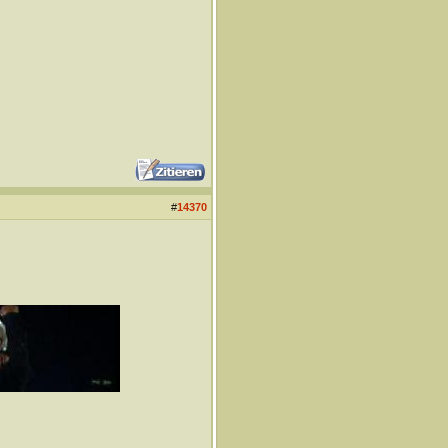
#
14370