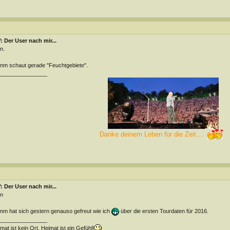
 Der User nach mir...
n.
m schaut gerade "Feuchtgebiete".
________________
Danke deinem Leben für die Zeit....
 Der User nach mir...
n
m hat sich gestern genauso gefreut wie ich
über die ersten Tourdaten für 2016.
________________
mat ist kein Ort, Heimat ist ein Gefühl!