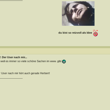
du bist so reizvoll als Idee
 Der User nach mir...
 weil es immer so viele schöne Sachen im www. gibt
 User nach mir hört auch gerade Herbert!
________________