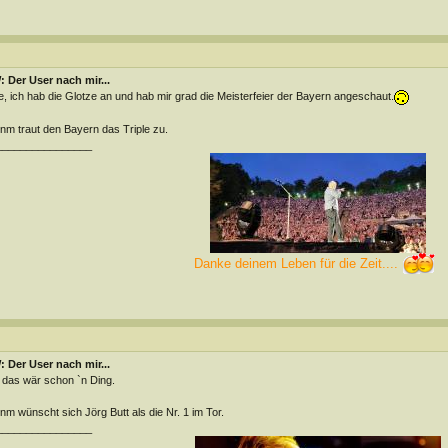
 Der User nach mir...
, ich hab die Glotze an und hab mir grad die Meisterfeier der Bayern angeschaut.
m traut den Bayern das Triple zu.
________________
Danke deinem Leben für die Zeit....
 Der User nach mir...
 das wär schon `n Ding.
m wünscht sich Jörg Butt als die Nr. 1 im Tor.
________________