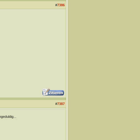
#
7386
#
7387
ngeduldig...