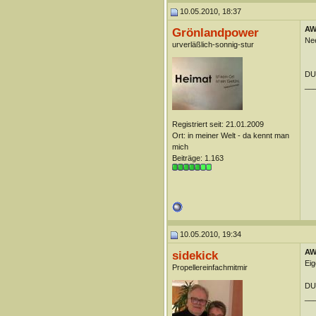
10.05.2010, 18:37
AW:
Grönlandpower
Nee
urverläßlich-sonnig-stur
DUn
__
Registriert seit: 21.01.2009
Ort: in meiner Welt - da kennt man
mich
Beiträge: 1.163
10.05.2010, 19:34
AW:
sidekick
Eig
Propellereinfachmitmir
DUn
__