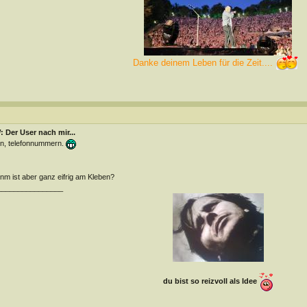
Danke deinem Leben für die Zeit....
 Der User nach mir...
n, telefonnummern.
m ist aber ganz eifrig am Kleben?
________________
du bist so reizvoll als Idee