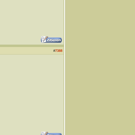
#
7388