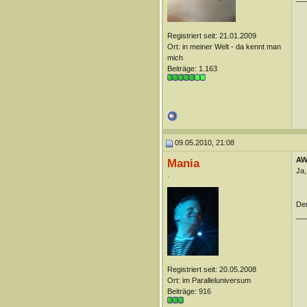
Registriert seit: 21.01.2009
Ort: in meiner Welt - da kennt man
mich
Beiträge: 1.163
09.05.2010, 21:08
AW:
Mania
Ja,
.
Der
__
Registriert seit: 20.05.2008
Ort: im Paralleluniversum
Beiträge: 916