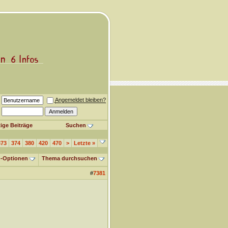
Angemeldet bleiben?
ige Beiträge
Suchen
373
374
380
420
470
>
Letzte
»
-Optionen
Thema durchsuchen
#
7381