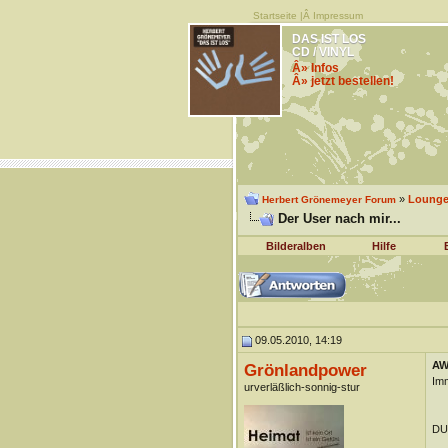
Startseite
|Â
Impressum
DAS IST LOS
CD / VINYL
Â» Infos
Â» jetzt bestellen!
»
Lounge 
Herbert Grönemeyer Forum
Der User nach mir...
Bilderalben
Hilfe
09.05.2010, 14:19
AW:
Grönlandpower
Imm
urverläßlich-sonnig-stur
DUn
__