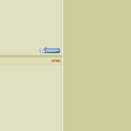
#
7382