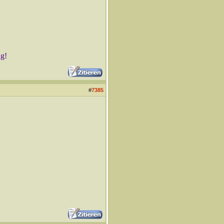
ng!
#
7385