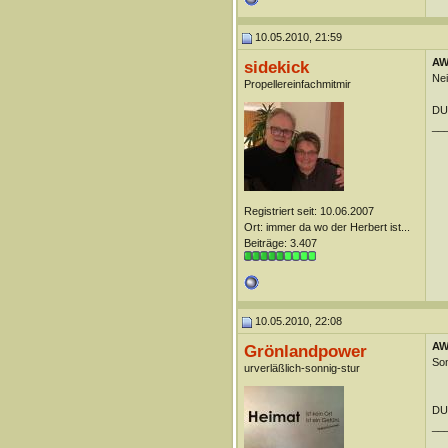
10.05.2010, 21:59
AW:
sidekick
Nei
Propellereinfachmitmir
DUn
__
Registriert seit: 10.06.2007
Ort: immer da wo der Herbert ist...
Beiträge: 3.407
10.05.2010, 22:08
AW:
Grönlandpower
Som
urverläßlich-sonnig-stur
DUn
__