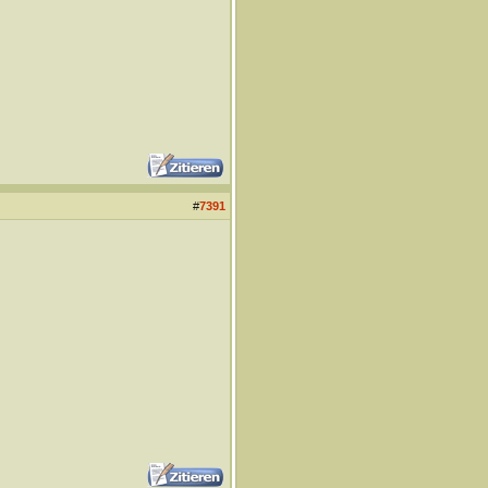
#
7391