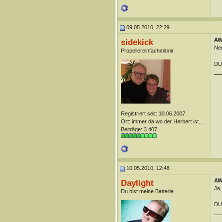
09.05.2010, 22:29
AW:
sidekick
Nee
Propellereinfachmitmir
DUn
__
Registriert seit: 10.06.2007
Ort: immer da wo der Herbert ist...
Beiträge: 3.407
10.05.2010, 12:48
AW:
Daylight
Ja,
Du bist meine Batterie
DUn
__