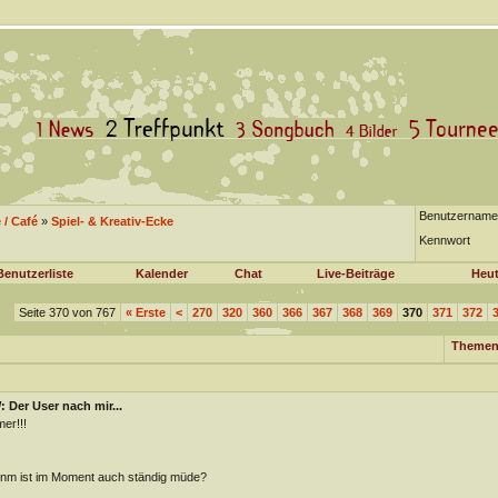
Benutzername
/ Café
»
Spiel- & Kreativ-Ecke
Kennwort
Benutzerliste
Kalender
Chat
Live-Beiträge
Heut
Seite 370 von 767
«
Erste
<
270
320
360
366
367
368
369
370
371
372
Themen
 Der User nach mir...
er!!!
m ist im Moment auch ständig müde?
________________