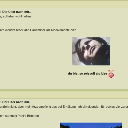
 Der User nach mir...
, soll aber wohl helfen.
m wendet lieber alte Hausmittel, als Medikamente an?
________________
du bist so reizvoll als Idee
 Der User nach mir...
entlich nicht, aber mein Arzt empfiehlt das bei Erkältung. Ich bin eigentlich für sowas viel zu u
m sammelt Panini-Bildchen.
________________