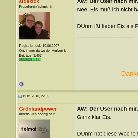
AW: Der User nach mir.
sidekick
Propellereinfachmitmir
Nee, Eis muß ich nicht 
DUnm ißt lieber Eis als 
__________________
Registriert seit: 10.06.2007
Ort: immer da wo der Herbert ist...
Beiträge: 3.407
Danke
19.01.2010, 22:59
AW: Der User nach mir.
Grönlandpower
urverläßlich-sonnig-stur
Ganz klar Eis.
DUnm hat diese Woche fr