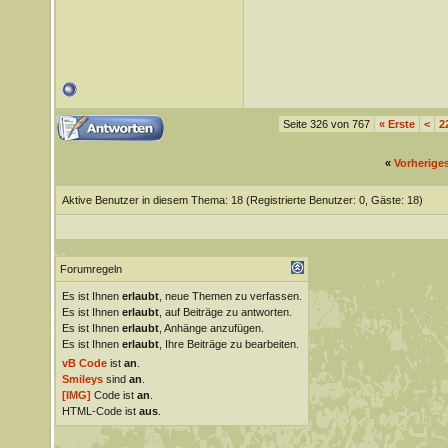
Seite 326 von 767
«
Erste
<
2
«
Vorherige
Aktive Benutzer in diesem Thema: 18
(Registrierte Benutzer: 0, Gäste: 18)
Forumregeln
Es ist Ihnen
erlaubt
, neue Themen zu verfassen.
Es ist Ihnen
erlaubt
, auf Beiträge zu antworten.
Es ist Ihnen
erlaubt
, Anhänge anzufügen.
Es ist Ihnen
erlaubt
, Ihre Beiträge zu bearbeiten.
vB Code
ist
an
.
Smileys
sind
an
.
[IMG]
Code ist
an
.
HTML-Code ist
aus
.