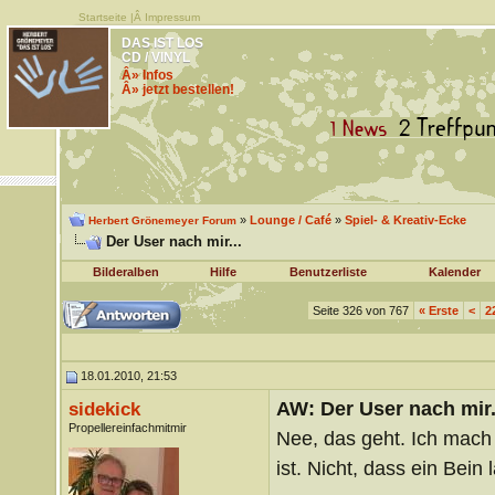
Startseite
|Â
Impressum
DAS IST LOS
CD / VINYL
Â» Infos
Â» jetzt bestellen!
»
Lounge / Café
»
Spiel- & Kreativ-Ecke
Herbert Grönemeyer Forum
Der User nach mir...
Bilderalben
Hilfe
Benutzerliste
Kalender
Seite 326 von 767
«
Erste
<
2
18.01.2010, 21:53
AW: Der User nach mir.
sidekick
Propellereinfachmitmir
Nee, das geht. Ich mach
ist. Nicht, dass ein Bein 