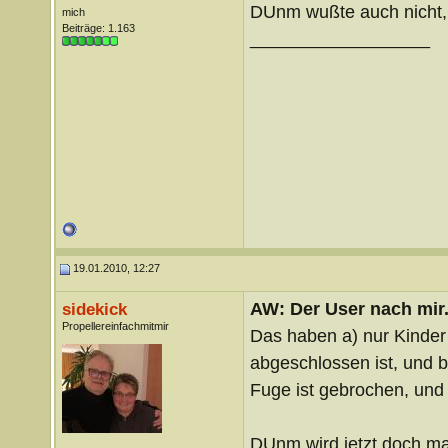
DUnm wußte auch nicht,
mich
Beiträge: 1.163
__________________
19.01.2010, 12:27
AW: Der User nach mir.
sidekick
Propellereinfachmitmir
Das haben a) nur Kinder
abgeschlossen ist, und b
Fuge ist gebrochen, und 
DUnm wird jetzt doch ma