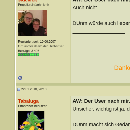
Propellereinfachmitmir
Auch nicht.
DUnm würde auch lieber
__________________
Registriert seit: 10.06.2007
Ort: immer da wo der Herbert ist...
Beiträge: 3.407
Danke
22.01.2010, 20:18
AW: Der User nach mir.
Tabaluga
Erfahrener Benutzer
Unsicher, wichtig ist ja,
DUnm macht sich Gedank