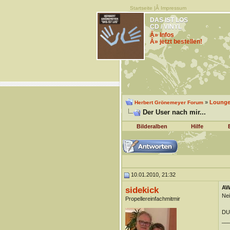
Startseite
|Â
Impressum
DAS IST LOS
CD / VINYL
Â» Infos
Â» jetzt bestellen!
»
Lounge 
Herbert Grönemeyer Forum
Der User nach mir...
Bilderalben
Hilfe
10.01.2010, 21:32
AW:
sidekick
Nei
Propellereinfachmitmir
DUn
__