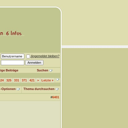
Angemeldet bleiben?
ige Beiträge
Suchen
324
325
331
371
421
>
Letzte
»
-Optionen
Thema durchsuchen
#
6401