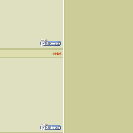
#
6405