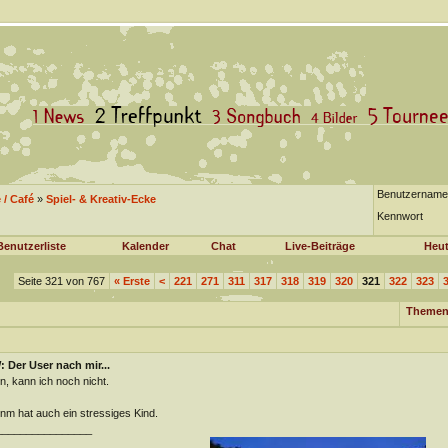
Benutzername
/ Café
»
Spiel- & Kreativ-Ecke
Kennwort
Benutzerliste
Kalender
Chat
Live-Beiträge
Heut
Seite 321 von 767
«
Erste
<
221
271
311
317
318
319
320
321
322
323
Themen
 Der User nach mir...
n, kann ich noch nicht.
m hat auch ein stressiges Kind.
________________