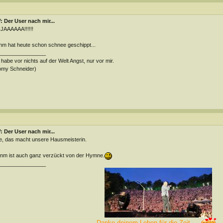
 Der User nach mir...
JAAAAAA!!!!!!
m hat heute schon schnee geschippt...
________________
 habe vor nichts auf der Welt Angst, nur vor mir.
omy Schneider)
 Der User nach mir...
, das macht unsere Hausmeisterin.
m ist auch ganz verzückt von der Hymne.
________________
Danke deinem Leben für die Zeit....