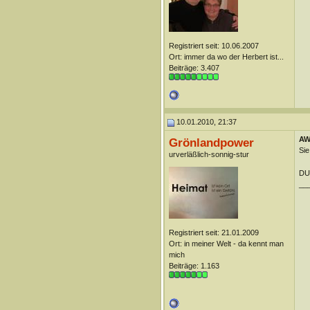
Registriert seit: 10.06.2007
Ort: immer da wo der Herbert ist...
Beiträge: 3.407
10.01.2010, 21:37
AW:
Grönlandpower
Sie
urverläßlich-sonnig-stur
DUn
__
Registriert seit: 21.01.2009
Ort: in meiner Welt - da kennt man
mich
Beiträge: 1.163