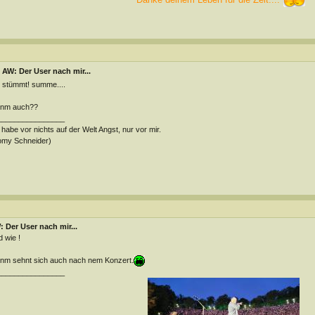
AW: Der User nach mir...
 stümmt! summe....
nm auch??
________________
 habe vor nichts auf der Welt Angst, nur vor mir.
omy Schneider)
 Der User nach mir...
 wie !
m sehnt sich auch nach nem Konzert.
________________