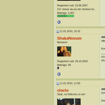
Registriert seit: 10.06.2007
Ort: immer da wo der Herbert ist...
Beiträge: 3.407
11.01.2010, 10:15
AW:
ShakaNovum
All
Benutzer
Kom
__
Ich
(R
Registriert seit: 28.10.2003
Beiträge: 59
11.01.2010, 11:50
AW:
cloclo
Sch
Stolz, ne Kölsche zo sin!
Der
__