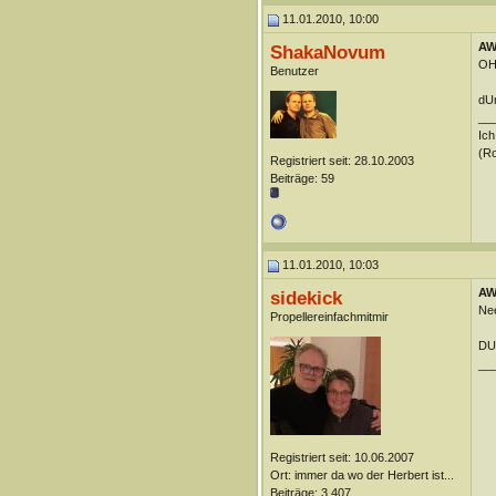
11.01.2010, 10:00
AW:
ShakaNovum
OH
Benutzer
dUn
__
Ich
(R
Registriert seit: 28.10.2003
Beiträge: 59
11.01.2010, 10:03
AW:
sidekick
Nee
Propellereinfachmitmir
DUn
__
Registriert seit: 10.06.2007
Ort: immer da wo der Herbert ist...
Beiträge: 3.407