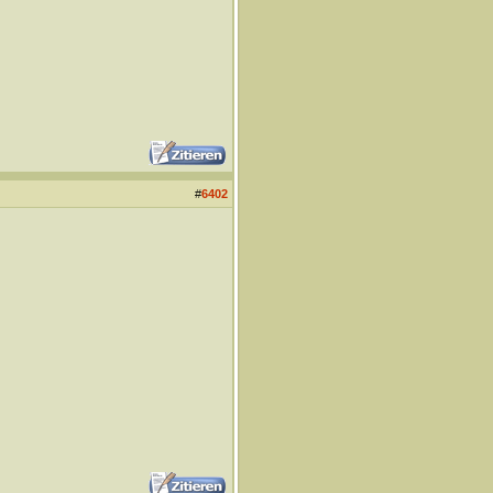
#
6402