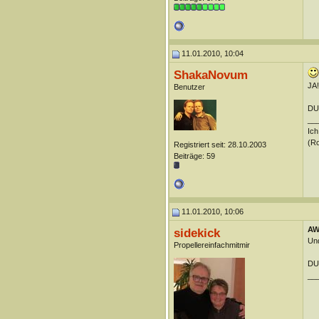
11.01.2010, 10:04
ShakaNovum
JA!
Benutzer
DU
__
Ich
(R
Registriert seit: 28.10.2003
Beiträge: 59
11.01.2010, 10:06
AW:
sidekick
Und
Propellereinfachmitmir
DUn
__