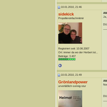
10.01.2010, 21:46
AW:
sidekick
Ja,
Propellereinfachmitmir
DUn
__
Registriert seit: 10.06.2007
Ort: immer da wo der Herbert ist...
Beiträge: 3.407
10.01.2010, 21:49
AW:
Grönlandpower
Noc
urverläßlich-sonnig-stur
DU
__