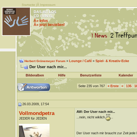
Startseite
|Â
Impressum
DAS IST LOS
CD / VINYL
Â» Infos
Â» jetzt bestellen!
»
Lounge / Café
»
Spiel- & Kreativ-Ecke
Herbert Grönemeyer Forum
Der User nach mir...
Bilderalben
Hilfe
Benutzerliste
Kalender
Seite 235 von 767
«
Erste
<
135
1
26.03.2009, 17:54
AW: Der User nach mir...
Vollmondpetra
...nein, nicht wiklich
...
JEDER für JEDEN
Der User nach mir braucht zur Zeit jed