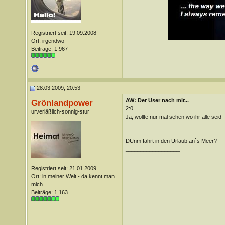
Registriert seit: 19.09.2008
Ort: irgendwo
Beiträge: 1.967
28.03.2009, 20:53
AW: Der User nach mir...
Grönlandpower
2:0
urverläßlich-sonnig-stur
Ja, wollte nur mal sehen wo ihr alle seid
DUnm fährt in den Urlaub an`s Meer?
__________________
Registriert seit: 21.01.2009
Ort: in meiner Welt - da kennt man
mich
Beiträge: 1.163