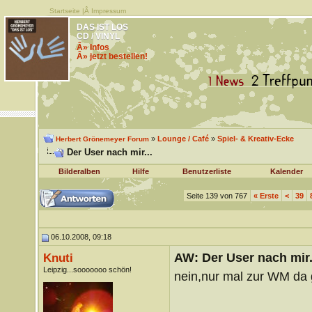
Startseite
|Â
Impressum
DAS IST LOS
CD / VINYL
Â» Infos
Â» jetzt bestellen!
»
Lounge / Café
»
Spiel- & Kreativ-Ecke
Herbert Grönemeyer Forum
Der User nach mir...
Bilderalben
Hilfe
Benutzerliste
Kalender
Seite 139 von 767
«
Erste
<
39
06.10.2008, 09:18
AW: Der User nach mir.
Knuti
Leipzig...sooooooo schön!
nein,nur mal zur WM da 