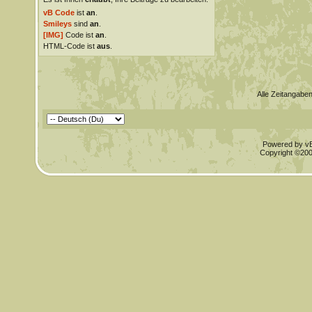
vB Code
ist
an
.
Smileys
sind
an
.
[IMG]
Code ist
an
.
HTML-Code ist
aus
.
Alle Zeitangaben
Powered by vBu
Copyright ©2000