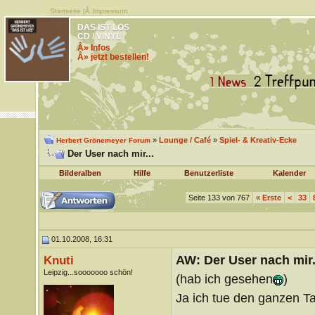
Startseite
|Â
Impressum
DAS IST LOS
CD / VINYL
Â» Infos
Â» jetzt bestellen!
»
Lounge / Café
»
Spiel- & Kreativ-Ecke
Herbert Grönemeyer Forum
Der User nach mir...
Bilderalben
Hilfe
Benutzerliste
Kalender
Seite 133 von 767
«
Erste
<
33
01.10.2008, 16:31
AW: Der User nach mir.
Knuti
Leipzig...sooooooo schön!
(hab ich gesehen
)
Ja ich tue den ganzen Ta