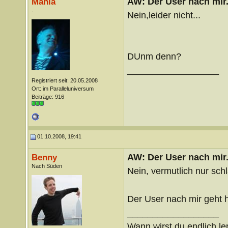
AW: Der User nach mir.
Mania
.
Nein,leider nicht...
DUnm denn?
__________________
Registriert seit: 20.05.2008
Ort: im Paralleluniversum
Beiträge: 916
01.10.2008, 19:41
AW: Der User nach mir.
Benny
Nach Süden
Nein, vermutlich nur sch
Der User nach mir geht h
__________________
Wann wirst du endlich le