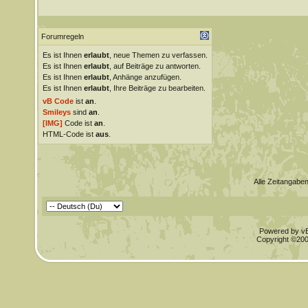
Forumregeln
Es ist Ihnen
erlaubt
, neue Themen zu verfassen.
Es ist Ihnen
erlaubt
, auf Beiträge zu antworten.
Es ist Ihnen
erlaubt
, Anhänge anzufügen.
Es ist Ihnen
erlaubt
, Ihre Beiträge zu bearbeiten.
vB Code
ist
an
.
Smileys
sind
an
.
[IMG]
Code ist
an
.
HTML-Code ist
aus
.
Alle Zeitangaben
Powered by vBu
Copyright ©2000