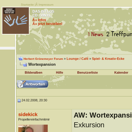
Startseite
|Â
Impressum
DAS IST LOS
CD / VINYL
Â» Infos
Â» jetzt bestellen!
»
Lounge / Café
»
Spiel- & Kreativ-Ecke
Herbert Grönemeyer Forum
Wortexpansion
Bilderalben
Hilfe
Benutzerliste
Kalender
24.02.2008, 20:30
AW: Wortexpans
sidekick
Propellereinfachmitmir
Exkursion