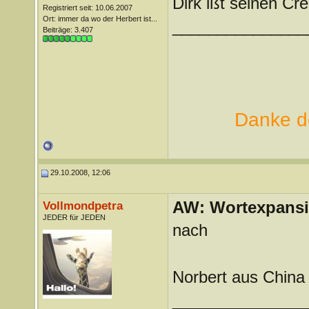
Dirk ißt seinen Cr
Registriert seit: 10.06.2007
Ort: immer da wo der Herbert ist...
_______________
Beiträge: 3.407
Danke de
29.10.2008, 12:06
AW: Wortexpans
Vollmondpetra
JEDER für JEDEN
nach
Norbert aus China 
_______________