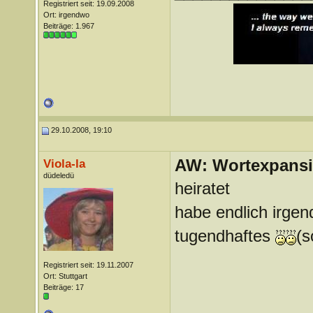
Registriert seit: 19.09.2008
Ort: irgendwo
Beiträge: 1.967
29.10.2008, 19:10
AW: Wortexpans
Viola-la
düdeledü
heiratet
habe endlich irge
tugendhaftes
(s
Registriert seit: 19.11.2007
Ort: Stuttgart
Beiträge: 17