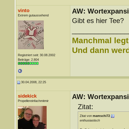
AW: Wortexpans
vinto
Extrem gutaussehend
Gibt es hier Tee?
_______________
Manchmal legt 
Und dann werd 
Registriert seit: 30.08.2002
Beiträge: 2.804
30.04.2008, 22:25
AW: Wortexpans
sidekick
Propellereinfachmitmir
Zitat:
Zitat von
mamschi72
enthusiastisch