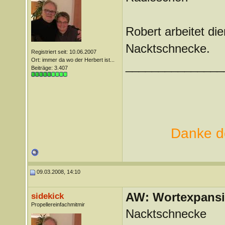
Robert arbeitet di
Nacktschnecke.
Registriert seit: 10.06.2007
Ort: immer da wo der Herbert ist...
_______________
Beiträge: 3.407
Danke de
09.03.2008, 14:10
AW: Wortexpans
sidekick
Propellereinfachmitmir
Nacktschnecke