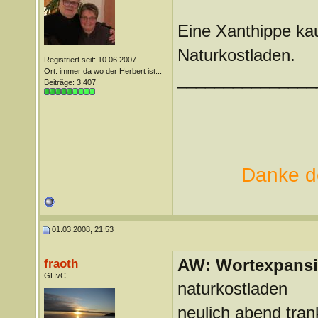
Eine Xanthippe ka
Naturkostladen.
Registriert seit: 10.06.2007
Ort: immer da wo der Herbert ist...
_______________
Beiträge: 3.407
Danke de
01.03.2008, 21:53
AW: Wortexpans
fraoth
GHvC
naturkostladen
neulich abend tran