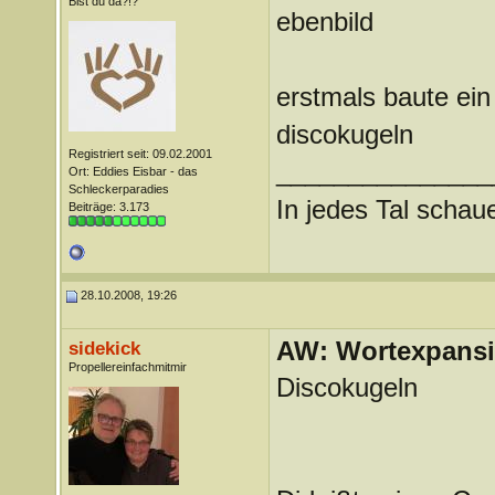
Bist du da?!?
ebenbild
erstmals baute ein
discokugeln
Registriert seit: 09.02.2001
_______________
Ort: Eddies Eisbar - das
Schleckerparadies
In jedes Tal scha
Beiträge: 3.173
28.10.2008, 19:26
AW: Wortexpans
sidekick
Propellereinfachmitmir
Discokugeln