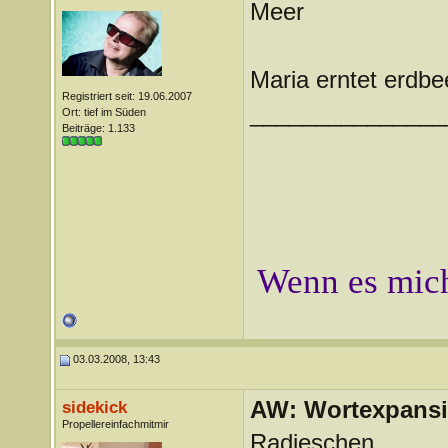
Meer
Maria erntet erdb
Registriert seit: 19.06.2007
_______________
Ort: tief im Süden
Beiträge: 1.133
Wenn es mich
03.03.2008, 13:43
AW: Wortexpans
sidekick
Propellereinfachmitmir
Radieschen