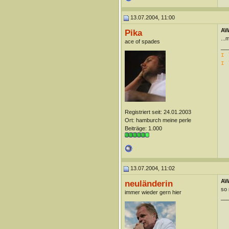
13.07.2004, 11:00
AW
Pika
...
ace of spades
__
I 
I 
Registriert seit: 24.01.2003
Ort: hamburch meine perle
Beiträge: 1.000
13.07.2004, 11:02
AW
neuländerin
so 
immer wieder gern hier
__