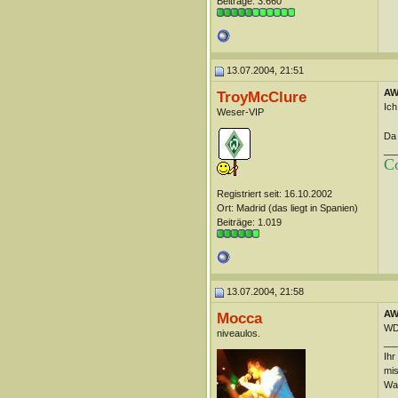
Beiträge: 3.660
13.07.2004, 21:51
AW
TroyMcClure
Ich
Weser-VIP
Da 
__
Co
Registriert seit: 16.10.2002
Ort: Madrid (das liegt in Spanien)
Beiträge: 1.019
13.07.2004, 21:58
AW
Mocca
WD
niveaulos.
__
Ihr
mis
Was