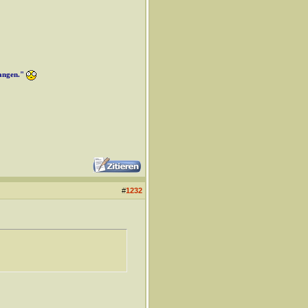
langen."
#
1232