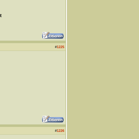
t
#
1225
#
1226