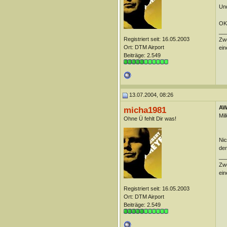
Und
OK,
__
Registriert seit: 16.05.2003
Zwe
Ort: DTM Airport
ein
Beiträge: 2.549
13.07.2004, 08:26
AW
micha1981
Mil
Ohne Ü fehlt Dir was!
Nic
den
__
Zwe
ein
Registriert seit: 16.05.2003
Ort: DTM Airport
Beiträge: 2.549