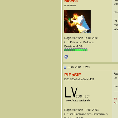
Mocca
ste
niveaulos.
als
__
Ihr
mis
Was
Registriert seit: 14.01.2001
Ort: Palma de Mallorca
Beiträge: 4.584
13.07.2004, 17:49
AW
PiEpSiE
ich
DiE SiEzGeLeGeNhEiT
hun
__
Es
eS 
Registriert seit: 19.06.2003
Ort: im Flachland des Optimismus