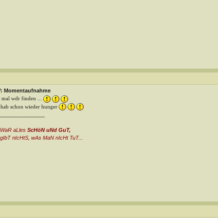
: Momentaufnahme
t mal wdr finden ...
 hab schon wieder hunger
________________
 WaR aLles
ScHöN uNd GuT,
gIbT nIcHtS, wAs MaN nIcHt TuT...