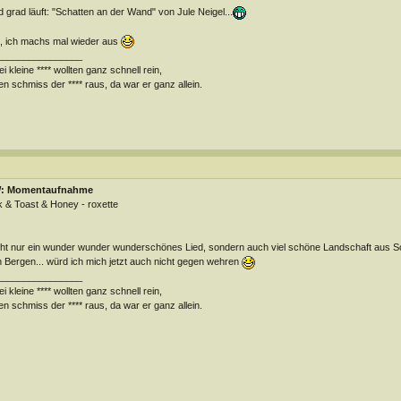
 grad läuft: "Schatten an der Wand" von Jule Neigel...
 ich machs mal wieder aus
________________
i kleine **** wollten ganz schnell rein,
en schmiss der **** raus, da war er ganz allein.
: Momentaufnahme
k & Toast & Honey - roxette
ht nur ein wunder wunder wunderschönes Lied, sondern auch viel schöne Landschaft aus Sch
 Bergen... würd ich mich jetzt auch nicht gegen wehren
________________
i kleine **** wollten ganz schnell rein,
en schmiss der **** raus, da war er ganz allein.