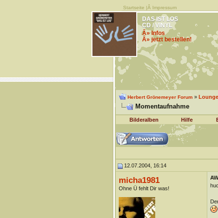
Startseite
|Â
Impressum
DAS IST LOS
CD / VINYL
Â» Infos
Â» jetzt bestellen!
»
Lounge 
Herbert Grönemeyer Forum
Momentaufnahme
Bilderalben
Hilfe
12.07.2004, 16:14
AW
micha1981
huc
Ohne Ü fehlt Dir was!
Den