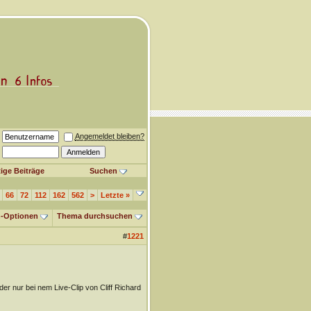
Angemeldet bleiben?
ige Beiträge
Suchen
66
72
112
162
562
>
Letzte
»
-Optionen
Thema durchsuchen
#
1221
ider nur bei nem Live-Clip von Cliff Richard