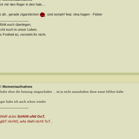
ck mir den finger in den hals....
o äh.. gerade zigarettchen
und oomph! feat. nina hagen - Fieber
________________
 fühlt euch überlegen,
cht euch in unser Leben.
 Freiheit ist, versteht ihr nicht.
: Momentaufnahme
 habe eben die heizung eingeschaltet ... ist ja nicht auszuhalten diese nasse bibber-kälte
ger habe ich auch schon wieder
________________
 WaR aLles
ScHöN uNd GuT,
gIbT nIcHtS, wAs MaN nIcHt TuT...