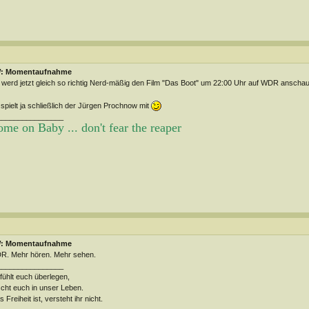
: Momentaufnahme
 werd jetzt gleich so richtig Nerd-mäßig den Film "Das Boot" um 22:00 Uhr auf WDR ansch
spielt ja schließlich der Jürgen Prochnow mit
________________
me on Baby ... don't fear the reaper
: Momentaufnahme
R. Mehr hören. Mehr sehen.
________________
 fühlt euch überlegen,
cht euch in unser Leben.
 Freiheit ist, versteht ihr nicht.