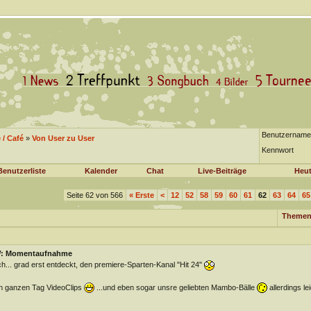
Benutzername
/ Café
»
Von User zu User
Kennwort
Benutzerliste
Kalender
Chat
Live-Beiträge
Heut
Seite 62 von 566
«
Erste
<
12
52
58
59
60
61
62
63
64
65
Themen
: Momentaufnahme
h... grad erst entdeckt, den premiere-Sparten-Kanal "Hit 24"
 ganzen Tag VideoClips
...und eben sogar unsre geliebten Mambo-Bälle
allerdings le