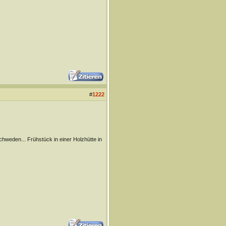
#
1222
weden... Frühstück in einer Holzhütte in