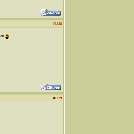
#
1228
auen
#
1229