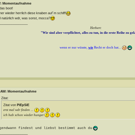
: Momentaufnahme
 das boot!
er wieder herrlich diese knaben auf´m schiff!
 natürlich wdr, was sonst, mocca?
________________
Herbert:
"Wir sind aber verpflichtet, alles zu tun, in die erste Reihe zu ge
wenn er nur wüsste,
wie
Recht er doch hat...
AW: Momentaufnahme
Zitat:
Zitat von
PiEpSiE
erst mal wdr finden ...
ich hab schon wieder hunger
gendwann findest und liebst bestimmt auch du
________________