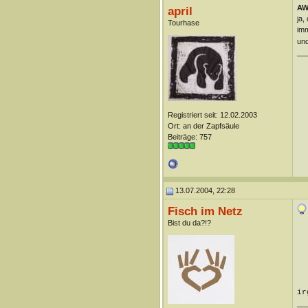
AW
april
ja,
Tourhase
imm
und
__
Registriert seit: 12.02.2003
Ort: an der Zapfsäule
Beiträge: 757
13.07.2004, 22:28
Fisch im Netz
Bist du da?!?
ir
__