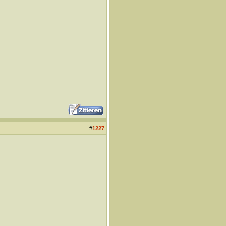
#
1227