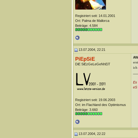
Registriert seit: 14.01.2001
Ort: Palma de Mallorca
Beiträge: 4.584
13.07.2004, 22:21
AW
PiEpSiE
ers
DiE SiEzGeLeGeNhEiT
ich
__
Es
eS 
Registriert seit: 19.06.2003
Ort: im Flachland des Optimismus
Beiträge: 3.660
13.07.2004, 22:22