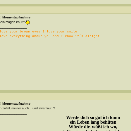
: Momentaufnahme
mein magen knurrt
________________
love your brown eyes I love your smile
love everything about you and I know it´s alright
: Momentaufnahme
n zufall, meiner auch... und zwar laut :?
________________
Werde dich so gut ich kann
ein Leben lang behüten
Würde dir, wüßt ich wo,