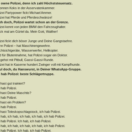
 owne Polizei, denn ich zahl Höchststeuersatz.
onnen Koks in der Asservatenkammer.
izei Partypower fickt Michael Ammer.
izei hat Pferde und Pferdeschwänze!
eh doch, Polizei wartet schon an der Grenze.
izei kennt von jeden BMW den Fahrzeughalter.
k mal am Gürtel da. Mein Gott, Walther!
izei fickt dich böser Junge und Deine Gangstaehre.
n Polizei – hat Maschinengewehre.
htsichtgeräte, Wasserwerfer, Helikopter.
 für Blutentnahme, hat Polizei sogar ein Doktor.
gehst mit Pitbull, Gassi-Gassi-Runde.
izei hat in Kaserne hundert Zwinger voll mit Kampfhunde.
ul doch, du Hanswurst, in Deiner WhatsApp-Gruppe.
 hab Polizei: beste Schlägertruppe.
hast gut trainiert?
 hab Polizei.
hast Deine Maschtis?
 hab Polizei.
hast ein Problem?
 hab Polizei.
hast Teleskopschlagstock, ich hab Polizei.
 hab, ich hab, ich hab, ich hab, ich hab Polizei.
 hab Polizei. Ich hab, ich hab Polizei.
 hab, ich hab, ich hab, ich hab, ich hab Polizei.
 hab Polizei. Ich hab, ich hab Polizei.