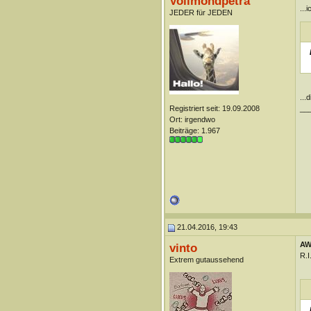
Vollmondpetra
...
JEDER für JEDEN
...
__
Registriert seit: 19.09.2008
Ort: irgendwo
Beiträge: 1.967
21.04.2016, 19:43
AW
vinto
R.I
Extrem gutaussehend