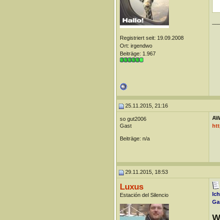
__
Registriert seit: 19.09.2008
Ort: irgendwo
Beiträge: 1.967
25.11.2015, 21:16
AW
so gut2006
Gast
htt
Beiträge: n/a
29.11.2015, 18:53
Luxus
Ich
Estación del Silencio
Gan
W