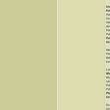
Ich
Kel
Has
Geh
Heb
der
Pol
Pol
Pol
Und
Wen
Pol
BeP
kom
Lut
Wid
Mun
Lie
Pol
Pol
Pfe
Und
Du 
Ich