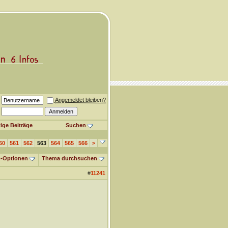
Angemeldet bleiben?
ige Beiträge
Suchen
60
561
562
563
564
565
566
>
-Optionen
Thema durchsuchen
#
11241