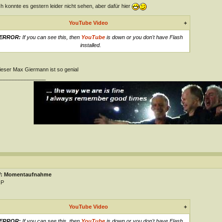
ich konnte es gestern leider nicht sehen, aber dafür hier
YouTube Video
+
ERROR:
If you can see this, then
YouTube
is down or you don't have Flash
installed.
dieser Max Giermann ist so genial
________________
: Momentaufnahme
.P
YouTube Video
+
ERROR:
If you can see this, then
YouTube
is down or you don't have Flash