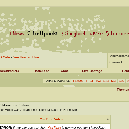
Benutzername
/ Café
»
Von User zu User
Kennwort
Benutzerliste
Kalender
Chat
Live-Beiträge
Heut
Seite 563 von 566
«
Erste
<
63
463
513
553
559
5
Themen
: Momentaufnahme
er Helge war vergangenen Dienstag auch in Hannover ...
YouTube Video
+
ERROR:
If you can see this, then
YouTube
is down or you don't have Flash