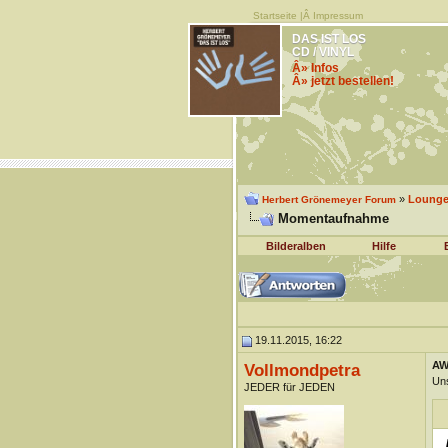
Startseite
|Â
Impressum
DAS IST LOS
CD / VINYL
Â» Infos
Â» jetzt bestellen!
»
Lounge 
Herbert Grönemeyer Forum
Momentaufnahme
Bilderalben
Hilfe
19.11.2015, 16:22
AW
Vollmondpetra
Uns
JEDER für JEDEN