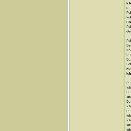
Ich
5 T
Pol
Pol
Fli
Pol
Guc
Pol
Den
Nac
Und
Du 
Pol
He
Ich
Du 
Ich
Du 
Ich
Du 
Ich
Du 
Ich
Ich
Ich
Ich