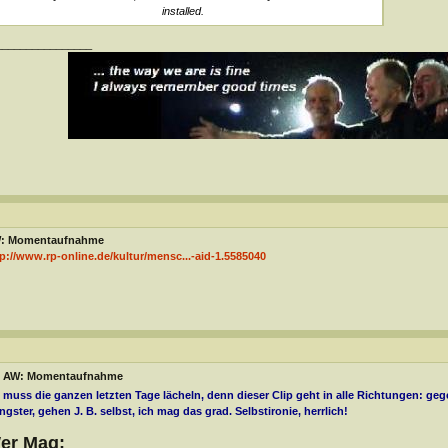
installed.
________________
: Momentaufnahme
p://www.rp-online.de/kultur/mensc...-aid-1.5585040
AW: Momentaufnahme
 muss die ganzen letzten Tage lächeln, denn dieser Clip geht in alle Richtungen: ge
gster, gehen J. B. selbst, ich mag das grad. Selbstironie, herrlich!
er Mag: