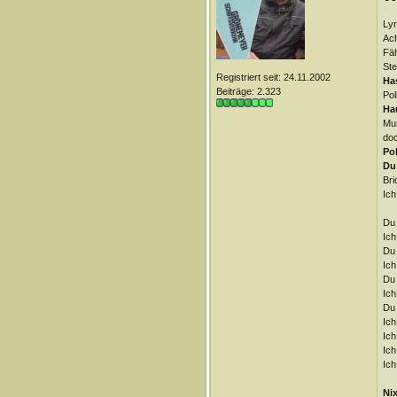
Lyr
Ach
Fäh
Ste
Registriert seit: 24.11.2002
Ha
Beiträge: 2.323
Pol
Ha
Mus
doc
Pol
Du 
Bri
Ich
Du 
Ich
Du 
Ich
Du 
Ich
Du 
Ich
Ich
Ich
Ich
Ni