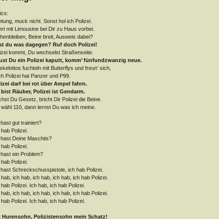
ics:
tung, muck nicht. Sonst hol ich Polizei.
rt mit Limousine bei Dir zu Haus vorbei.
henbleiben, Beine breit, Ausweis dabei?
st du was dagegen? Ruf doch Polizei!
izei kommt, Du wechselst Straßenseite.
ust Du ein Polizei kaputt, komm’ fünfundzwanzig neue.
kelottos fuchteln mit Butterflys und freun’ sich,
h Polizei hat Panzer und P99.
izei darf bei rot über Ampel fahrn.
bist Räuber, Polizei ist Gendarm.
chst Du Gesetz, bricht Dir Polizei die Beine.
 wähl 110, dann lernst Du was ich meine.
hast gut trainiert?
 hab Polizei.
hast Deine Maschtis?
 hab Polizei.
hast ein Problem?
 hab Polizei.
hast Schreckschusspistole, ich hab Polizei.
 hab, ich hab, ich hab, ich hab, ich hab Polizei.
 hab Polizei. Ich hab, ich hab Polizei.
 hab, ich hab, ich hab, ich hab, ich hab Polizei.
 hab Polizei. Ich hab, ich hab Polizei.
x Hurensohn, Polizistensohn mein Schatz!