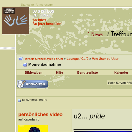
Startseite
|Â
Impressum
DAS IST LOS
CD / VINYL
Â» Infos
Â» jetzt bestellen!
»
Lounge / Café
»
Von User zu User
Herbert Grönemeyer Forum
Momentaufnahme
Bilderalben
Hilfe
Benutzerliste
Kalender
Seite 52 von 566
16.02.2004, 00:02
persönliches video
u2...
pride
auf Kaperfahrt
_______________