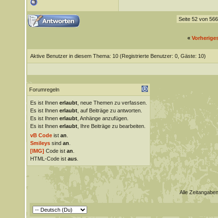
Seite 52 von 566
«
Vorherige
Aktive Benutzer in diesem Thema: 10
(Registrierte Benutzer: 0, Gäste: 10)
Forumregeln
Es ist Ihnen
erlaubt
, neue Themen zu verfassen.
Es ist Ihnen
erlaubt
, auf Beiträge zu antworten.
Es ist Ihnen
erlaubt
, Anhänge anzufügen.
Es ist Ihnen
erlaubt
, Ihre Beiträge zu bearbeiten.
vB Code
ist
an
.
Smileys
sind
an
.
[IMG]
Code ist
an
.
HTML-Code ist
aus
.
Alle Zeitangaben