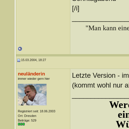
[/i]
_______________
"Man kann ein
15.03.2004, 18:27
neuländerin
Letzte Version - i
immer wieder gern hier
(kommt wohl nur all
_______________
Werd
ei
Registriert seit: 18.06.2003
Ort: Dresden
Beiträge: 529
Wü