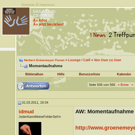
Startseite
|Â
Impressum
DAS IST LOS
CD / VINYL
Â» Infos
Â» jetzt bestellen!
»
Lounge / Café
»
Von User zu User
Herbert Grönemeyer Forum
Momentaufnahme
Bilderalben
Hilfe
Benutzerliste
Kalender
Seite 506 von 566
«
Erste
<
01.03.2011, 19:34
AW: Momentaufnahme
idmud
JederKannMeineFehlerSeh'n
http://www.groenemeyer