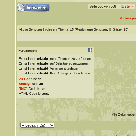
Seite 506 von 566
«
Erste
<
«
Vorherige
Aktive Benutzer in diesem Thema: 15
(Registrierte Benutzer: 0, Gäste: 15)
Forumregeln
Es ist Ihnen
erlaubt
, neue Themen zu verfassen.
Es ist Ihnen
erlaubt
, auf Beiträge zu antworten.
Es ist Ihnen
erlaubt
, Anhänge anzufügen.
Es ist Ihnen
erlaubt
, Ihre Beiträge zu bearbeiten.
vB Code
ist
an
.
Smileys
sind
an
.
[IMG]
Code ist
an
.
HTML-Code ist
aus
.
Alle Zeitangaben