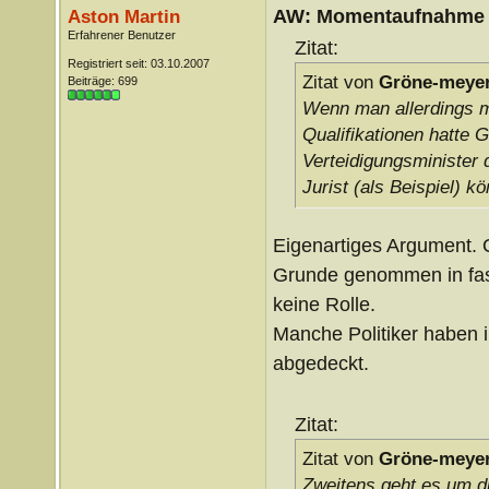
AW: Momentaufnahme
Aston Martin
Erfahrener Benutzer
Zitat:
Registriert seit: 03.10.2007
Zitat von
Gröne-meye
Beiträge: 699
Wenn man allerdings m
Qualifikationen hatte G
Verteidigungsminister 
Jurist (als Beispiel) k
Eigenartiges Argument. Q
Grunde genommen in fast 
keine Rolle.
Manche Politiker haben i
abgedeckt.
Zitat:
Zitat von
Gröne-meye
Zweitens geht es um di