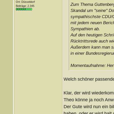
Ort: Düsseldorf
Zum Thema Guttenberg:
Beiträge: 2.345
Skandal um "seine" Do
sympathischste CDU/CSU
mit jedem neuen Berich
Sympathien ab.
Auf den heutigen Schri
Rücktrittsrede auch wi
Außerdem kann man sic
in einer Bundesregieru
Momentaufnahme: Herb
Welch schöner passende
Klar, der wird wiederko
Theo könne ja noch Anw
Der Gute wird nun ein b
haben, oder er wird halt