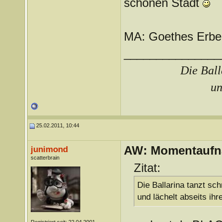
schönen Stadt
MA: Goethes Erben
_______________
Die Ball
un
25.02.2011, 10:44
AW: Momentauf
junimond
scatterbrain
Zitat:
Die Ballarina tanzt sch
und lächelt abseits ihr