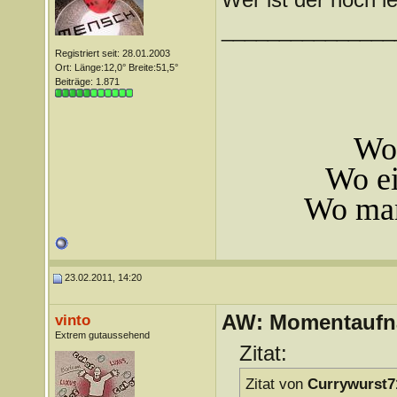
_______________
Registriert seit: 28.01.2003
Ort: Länge:12,0° Breite:51,5°
Beiträge: 1.871
Wo 
Wo ei
Wo man
23.02.2011, 14:20
AW: Momentauf
vinto
Extrem gutaussehend
Zitat:
Zitat von
Currywurst7