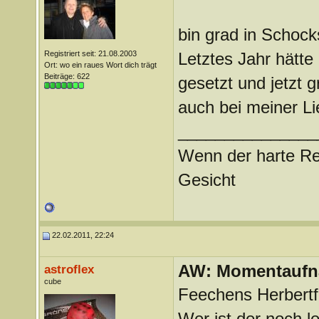
bin grad in Schock
Registriert seit: 21.08.2003
Letztes Jahr hätt
Ort: wo ein raues Wort dich trägt
Beiträge: 622
gesetzt und jetzt 
auch bei meiner Li
_______________
Wenn der harte Reg
Gesicht
22.02.2011, 22:24
AW: Momentauf
astroflex
cube
Feechens Herbertfo
Wer ist der noch 