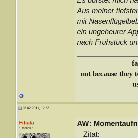
Es dürstet mich na
Aus meiner tiefste
mit Nasenflügelbe
ein ungeheurer App
nach Frühstück un
_______________
f
not because they te
u
25.02.2011, 12:33
AW: Momentauf
Filiala
~ titellos ~
Zitat: