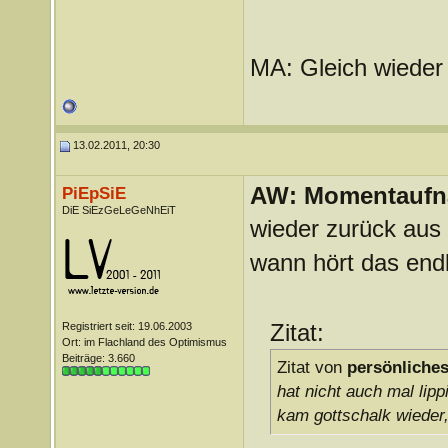
MA: Gleich wiede
13.02.2011, 20:30
AW: Momentauf
PiEpSiE
DiE SiEzGeLeGeNhEiT
wieder zurück aus
wann hört das endl
Zitat:
Registriert seit: 19.06.2003
Ort: im Flachland des Optimismus
Beiträge: 3.660
Zitat von
persönliches
hat nicht auch mal lip
kam gottschalk wieder