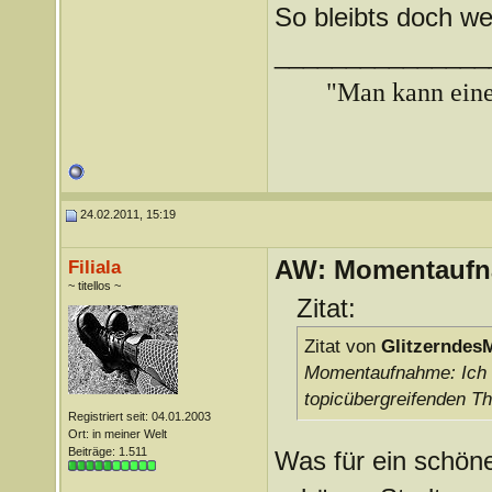
So bleibts doch we
_______________
"Man kann ein
24.02.2011, 15:19
AW: Momentauf
Filiala
~ titellos ~
Zitat:
Zitat von
Glitzerndes
Momentaufnahme: Ich 
topicübergreifenden Th
Registriert seit: 04.01.2003
Ort: in meiner Welt
Beiträge: 1.511
Was für ein schön