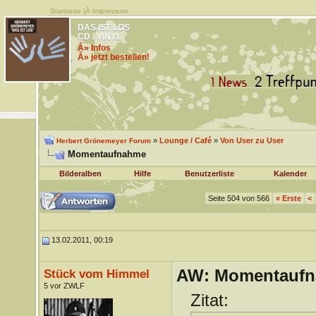
Startseite
|Â
Impressum
DAS IST LOS
CD / VINYL
Â» Infos
Â» jetzt bestellen!
»
Lounge / Café
»
Von User zu User
Herbert Grönemeyer Forum
Momentaufnahme
Bilderalben
Hilfe
Benutzerliste
Kalender
Seite 504 von 566
«
Erste
<
13.02.2011, 00:19
AW: Momentauf
Stück vom Himmel
5 vor ZWLF
Zitat: