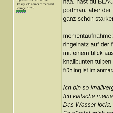
naa, hast du BLAC
Registriert seit: 22.04.2001
Ort: my little corner of the world
Beiträge: 1.215
portman, aber der f
ganz schön starker
momentaufnahme: 
ringelnatz auf der
mit einem blick au
knallbunten tulpen
frühling ist im anma
Ich bin so knallve
Ich klatsche meine
Das Wasser lockt. 