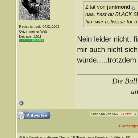
Zitat von
junimond
naa, hast du BLACK SW
film war teilweise für 
Registriert seit: 04.01.2003
Ort: in meiner Welt
Beiträge: 1.511
Nein leider nicht, 
mir auch nicht sich
würde.....trotzdem 
_______________
Die Ball
un
Seite 504 von 566
«
Erste
<
«
Vorherige
Aktive Benutzer in diesem Thema: 19
(Registrierte Benutzer: 0, Gäste: 19)