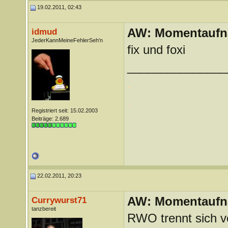
19.02.2011, 02:43
AW: Momentauf
idmud
JederKannMeineFehlerSeh'n
fix und foxi
_______________
.
.
Registriert seit: 15.02.2003
Beiträge: 2.689
22.02.2011, 20:23
AW: Momentauf
Currywurst71
tanzbereit
RWO trennt sich v