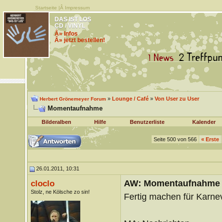
Startseite
|Â
Impressum
DAS IST LOS
CD / VINYL
Â» Infos
Â» jetzt bestellen!
»
Lounge / Café
»
Von User zu User
Herbert Grönemeyer Forum
Momentaufnahme
Bilderalben
Hilfe
Benutzerliste
Kalender
Seite 500 von 566
«
Erste
26.01.2011, 10:31
AW: Momentaufnahme
cloclo
Stolz, ne Kölsche zo sin!
Fertig machen für Karnev