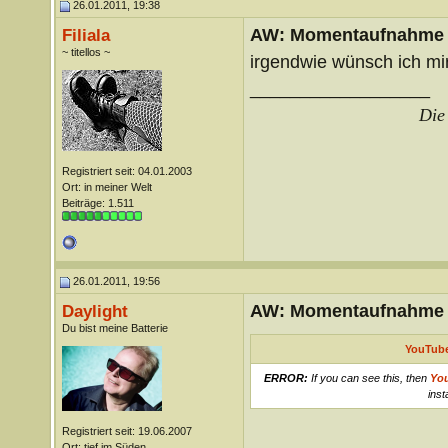
26.01.2011, 19:38
AW: Momentaufnahme
Filiala
~ titellos ~
irgendwie wünsch ich mir 
__________________
Die 
Registriert seit: 04.01.2003
Ort: in meiner Welt
Beiträge: 1.511
26.01.2011, 19:56
AW: Momentaufnahme
Daylight
Du bist meine Batterie
YouTube
ERROR:
If you can see this, then
Yo
inst
Registriert seit: 19.06.2007
Ort: tief im Süden