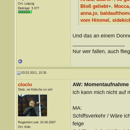
Ort: Leipzig
Bloß geliebt
+,
Mocca
Beiträge: 3.377
anna.jo
,
baldaufthom
vom Himmel
,
sidekic
Und das an einem Donne
__________________
Nur wer fallen, auch flie
03.02.2011, 15:35
AW: Momentaufnahme
cloclo
Stolz, ne Kölsche zo sin!
Ich kann mich nicht auf 
MA:
Schiffsverkehr / Wäre ich
Registriert seit: 24.06.2007
feige
Ort: Köln