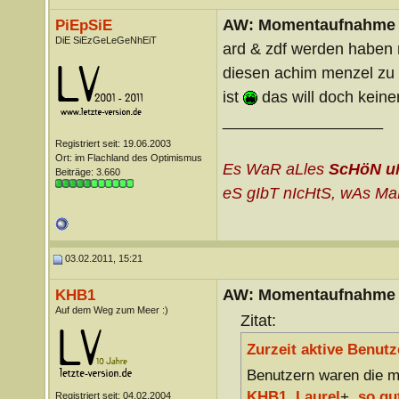
AW: Momentaufnahme
PiEpSiE
DiE SiEzGeLeGeNhEiT
ard & zdf werden haben 
diesen achim menzel zu
ist
das will doch kein
__________________
Registriert seit: 19.06.2003
Ort: im Flachland des Optimismus
Es WaR aLles
ScHöN u
Beiträge: 3.660
eS gIbT nIcHtS, wAs MaN
03.02.2011, 15:21
AW: Momentaufnahme
KHB1
Auf dem Weg zum Meer :)
Zitat:
Zurzeit aktive Benutz
Benutzern waren die me
KHB1
,
Laurel
+,
so gu
Registriert seit: 04.02.2004