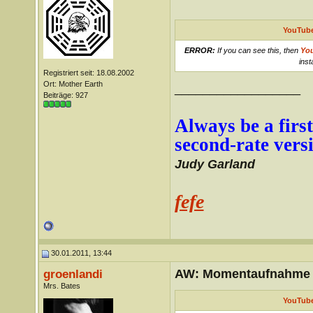
YouTube
ERROR:
If you can see this, then
Yo
inst
Registriert seit: 18.08.2002
Ort: Mother Earth
__________________
Beiträge: 927
Always be a first
second-rate vers
Judy Garland
fefe
30.01.2011, 13:44
AW: Momentaufnahme
groenlandi
Mrs. Bates
YouTube