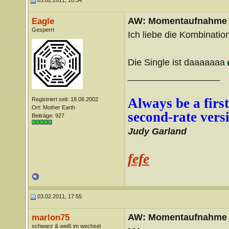
03.02.2011, 16:34
AW: Momentaufnahme
Eagle
Gesperrt
Ich liebe die Kombinatio
Die Single ist daaaaaaa
__________________
Always be a first
Registriert seit: 18.08.2002
Ort: Mother Earth
second-rate vers
Beiträge: 927
Judy Garland
fefe
03.02.2011, 17:55
AW: Momentaufnahme
marlon75
schwarz & weiß im wechsel