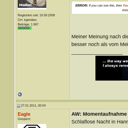
ERROR:
If you can see this, then
Yo
inst
Registriert seit: 19.09.2008
Ort: irgendwo
Beiträge: 1.967
Meiner Meinung nach die
besser noch als vom Mei
__________________
27.01.2011, 00:04
AW: Momentaufnahme
Eagle
Gesperrt
Schlaflose Nacht in Han