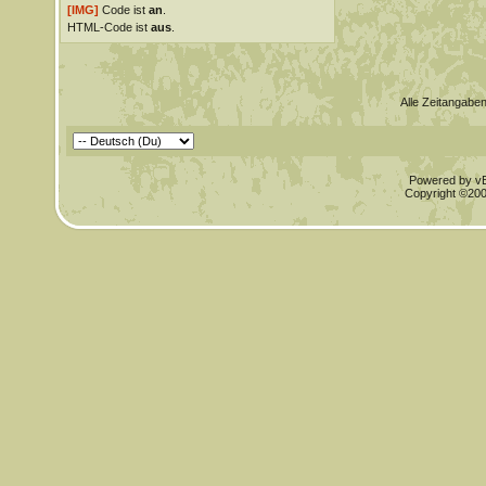
[IMG]
Code ist
an
.
HTML-Code ist
aus
.
Alle Zeitangaben
Powered by vBu
Copyright ©2000