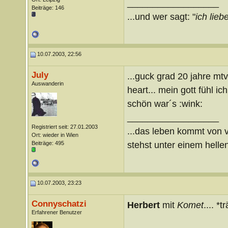
__________________
Beiträge: 146
...und wer sagt: "
ich liebe
10.07.2003, 22:56
July
...guck grad 20 jahre mtv
Auswanderin
heart... mein gott fühl ic
schön war´s :wink:
__________________
Registriert seit: 27.01.2003
...das leben kommt von v
Ort: wieder in Wien
stehst unter einem hellen
Beiträge: 495
10.07.2003, 23:23
Connyschatzi
Herbert
mit
Komet
.... *
Erfahrener Benutzer