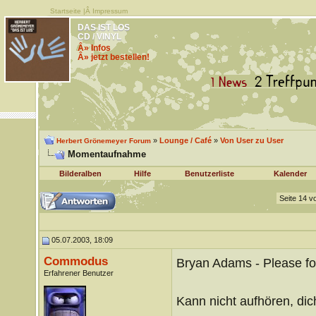
Startseite
|Â
Impressum
DAS IST LOS
CD / VINYL
Â» Infos
Â» jetzt bestellen!
»
Lounge / Café
»
Von User zu User
Herbert Grönemeyer Forum
Momentaufnahme
Bilderalben
Hilfe
Benutzerliste
Kalender
Seite 14 v
05.07.2003, 18:09
Commodus
Bryan Adams - Please fo
Erfahrener Benutzer
Kann nicht aufhören, dich