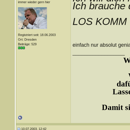
Ich brauche d
immer wieder gern hier
LOS KOMM
Registriert seit: 18.06.2003
Ort: Dresden
einfach nur absolut genial 
Beiträge: 529
__________________
W
daf
Lasse
Damit si
10.07.2003, 12:42