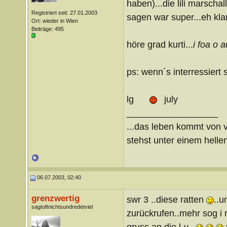
haben)...die lili marschal
Registriert seit: 27.01.2003
sagen war super...eh klar.
Ort: wieder in Wien
Beiträge: 495
höre grad kurti...
i foa o a
ps: wenn´s interressiert
lg
july
__________________
...das leben kommt von v
stehst unter einem hellen
06.07.2003, 02:40
grenzwertig
swr 3 ..diese ratten
..u
sagtoftnichtsundredetviel
zurückrufen..mehr sog i 
gruss an die l-v..