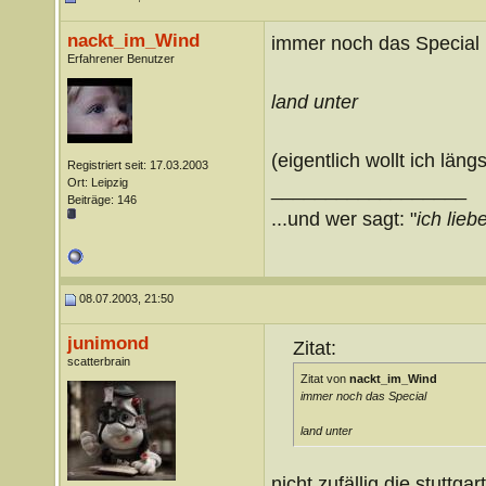
nackt_im_Wind
immer noch das Special
Erfahrener Benutzer
land unter
(eigentlich wollt ich läng
Registriert seit: 17.03.2003
Ort: Leipzig
__________________
Beiträge: 146
...und wer sagt: "
ich liebe
08.07.2003, 21:50
junimond
Zitat:
scatterbrain
Zitat von
nackt_im_Wind
immer noch das Special
land unter
nicht zufällig die stuttga