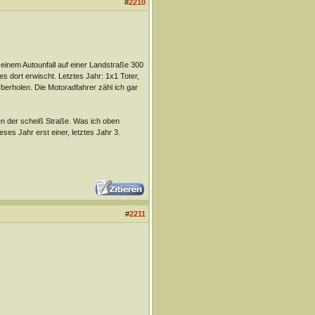
#
2210
einem Autounfall auf einer Landstraße 300
 es dort erwischt. Letztes Jahr: 1x1 Toter,
rholen. Die Motoradfahrer zähl ich gar
en der scheiß Straße. Was ich oben
ses Jahr erst einer, letztes Jahr 3.
#
2211