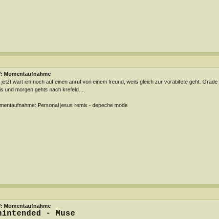
: Momentaufnahme
 jetzt wart ich noch auf einen anruf von einem freund, weils gleich zur vorabifete geht. Gra
is und morgen gehts nach krefeld....
entaufnahme: Personal jesus remix - depeche mode
: Momentaufnahme
nintended - Muse