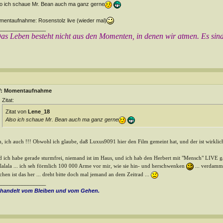
o ich schaue Mr. Bean auch ma ganz gerne
entaufnahme: Rosenstolz live (wieder mal)
________________
as Leben besteht nicht aus den Momenten, in denen wir atmen. Es sin
: Momentaufnahme
Zitat:
Zitat von
Lene_18
Also ich schaue Mr. Bean auch ma ganz gerne
, ich auch !!! Obwohl ich glaube, daß Luxus9091 hier den Film gemeint hat, und der ist wirklic
 ich habe gerade sturmfrei, niemand ist im Haus, und ich hab den Herbert mit "Mensch" LIVE gan
alalala ... ich seh förmlich 100 000 Arme vor mir, wie sie hin- und herschwenken
... verdammt
hen ist das her ... dreht bitte doch mal jemand an dem Zeitrad ...
________________
 handelt vom Bleiben und vom Gehen.