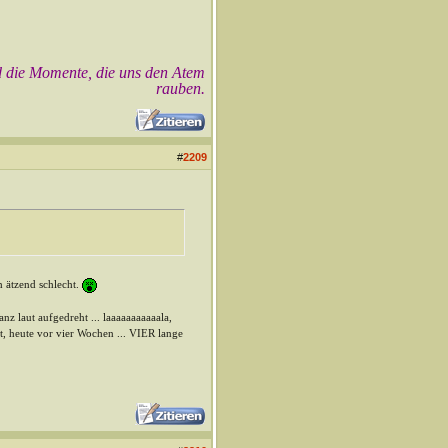
d die Momente, die uns den Atem
rauben.
#
2209
h ätzend schlecht.
z laut aufgedreht ... laaaaaaaaaaala,
, heute vor vier Wochen ... VIER lange