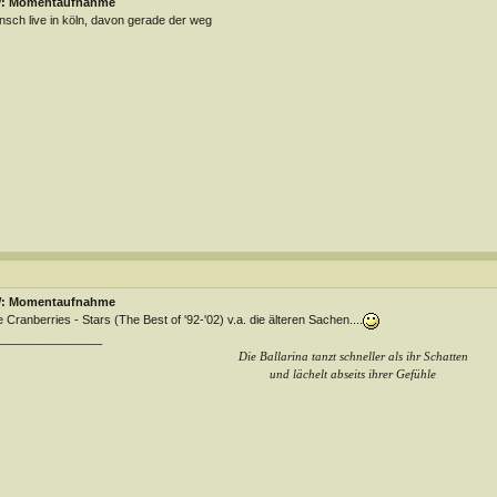
: Momentaufnahme
sch live in köln, davon gerade der weg
: Momentaufnahme
 Cranberries - Stars (The Best of '92-'02) v.a. die älteren Sachen....
________________
Die Ballarina tanzt schneller als ihr Schatten
und lächelt abseits ihrer Gefühle