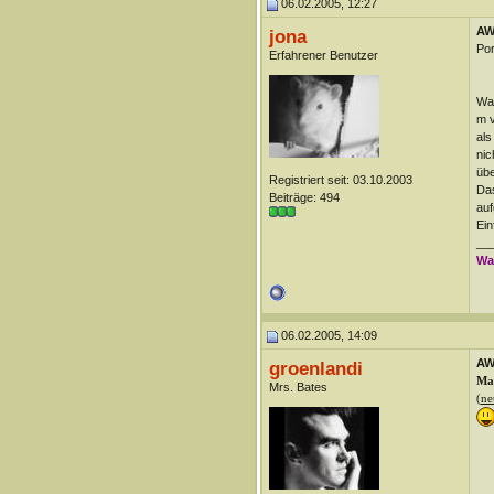
06.02.2005, 12:27
AW
jona
Por
Erfahrener Benutzer
War
m v
als
nic
übe
Registriert seit: 03.10.2003
Das
Beiträge: 494
auf
Ein
__
Wa
06.02.2005, 14:09
AW
groenlandi
Ma
Mrs. Bates
(
ne