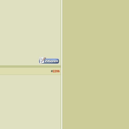
#
2206