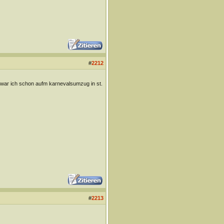
#
2212
de war ich schon aufm karnevalsumzug in st.
#
2213