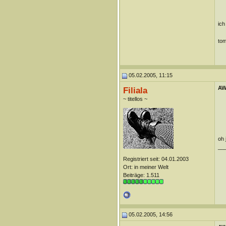
ich
tom
05.02.2005, 11:15
AW
Filiala
~ titellos ~
oh 
__
Registriert seit: 04.01.2003
Ort: in meiner Welt
Beiträge: 1.511
05.02.2005, 14:56