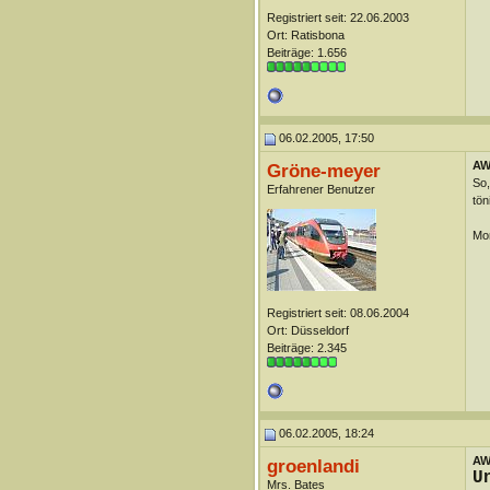
Registriert seit: 22.06.2003
Ort: Ratisbona
Beiträge: 1.656
06.02.2005, 17:50
AW
Gröne-meyer
So,
Erfahrener Benutzer
tön
Mom
Registriert seit: 08.06.2004
Ort: Düsseldorf
Beiträge: 2.345
06.02.2005, 18:24
AW
groenlandi
U
Mrs. Bates