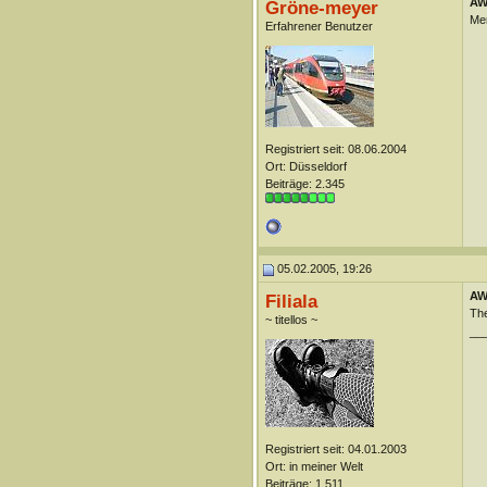
AW
Gröne-meyer
Men
Erfahrener Benutzer
Registriert seit: 08.06.2004
Ort: Düsseldorf
Beiträge: 2.345
05.02.2005, 19:26
AW
Filiala
The
~ titellos ~
__
Registriert seit: 04.01.2003
Ort: in meiner Welt
Beiträge: 1.511