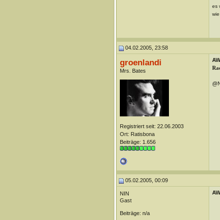
es 
wie
04.02.2005, 23:58
AW
groenlandi
Rad
Mrs. Bates
@NI
Registriert seit: 22.06.2003
Ort: Ratisbona
Beiträge: 1.656
05.02.2005, 00:09
AW
NIN
Gast
Beiträge: n/a