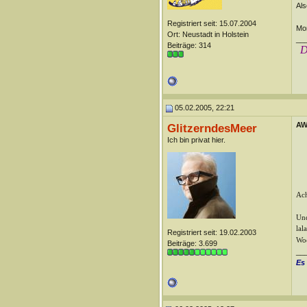
Als
Registriert seit: 15.07.2004
Mom
Ort: Neustadt in Holstein
__
Beiträge: 314
D
05.02.2005, 22:21
AW
GlitzerndesMeer
Ich bin privat hier.
Ach
Und
lal
Registriert seit: 19.02.2003
Woc
Beiträge: 3.699
__
Es