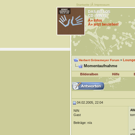
Startseite
|Â
Impressum
DAS IST LOS
CD / VINYL
Â» Infos
Â» jetzt bestellen!
»
Lounge 
Herbert Grönemeyer Forum
Momentaufnahme
Bilderalben
Hilfe
04.02.2005, 22:04
AW
NIN
Gast
tom
Beiträge: n/a
...
und