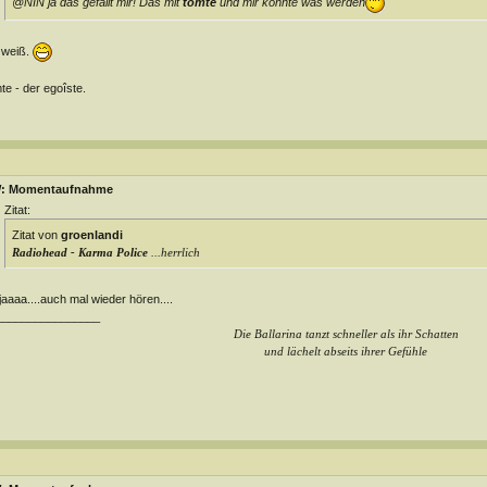
@NIN ja das gefällt mir! Das mit
tomte
und mir könnte was werden
 weiß.
te - der egoîste.
: Momentaufnahme
Zitat:
Zitat von
groenlandi
Radiohead - Karma Police
...herrlich
jaaaa....auch mal wieder hören....
________________
Die Ballarina tanzt schneller als ihr Schatten
und lächelt abseits ihrer Gefühle