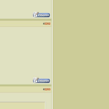
#
2202
#
2203