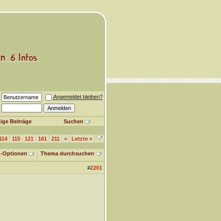
Angemeldet bleiben?
ige Beiträge
Suchen
114
115
121
161
211
>
Letzte
»
-Optionen
Thema durchsuchen
#
2201