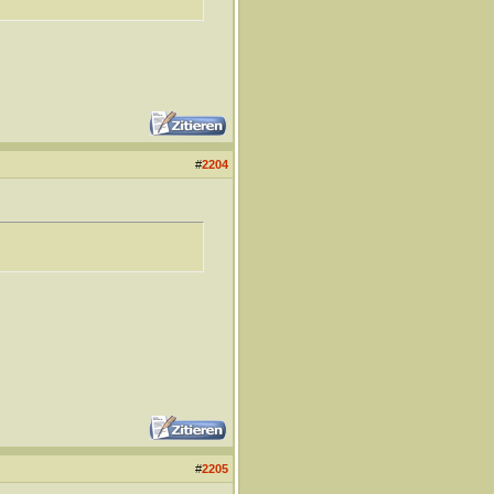
#
2204
#
2205