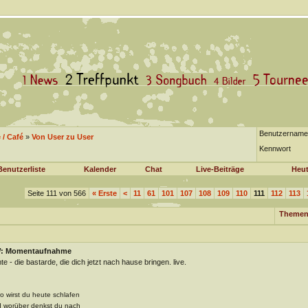
Benutzername
/ Café
»
Von User zu User
Kennwort
Benutzerliste
Kalender
Chat
Live-Beiträge
Heut
Seite 111 von 566
«
Erste
<
11
61
101
107
108
109
110
111
112
113
Themen
: Momentaufnahme
te - die bastarde, die dich jetzt nach hause bringen. live.
wo wirst du heute schlafen
 worüber denkst du nach