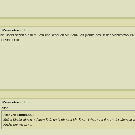
: Momentaufnahme
ne Kinder sitzen auf dem Sofa und schauen Mr. Bean. Ich glaube das ist der Moment wo ich
derzimmer bin....
: Momentaufnahme
Zitat:
Zitat von
Luxus9091
Meine Kinder sitzen auf dem Sofa und schauen Mr. Bean. Ich glaube das ist der Moment w
Kinderzimmer bin....