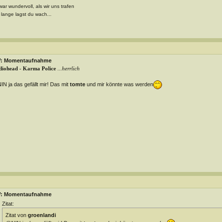
war wundervoll, als wir uns trafen
 lange lagst du wach...
: Momentaufnahme
iohead - Karma Police
...herrlich
N ja das gefällt mir! Das mit
tomte
und mir könnte was werden
: Momentaufnahme
Zitat:
Zitat von
groenlandi