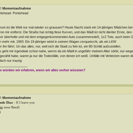
: Momentaufnahme
tishead- Portishead
um ist die Welt nur mal wieder so grausam? Heute Nacht starb ein 14-jähriges Mädchen bei 
on mir entfernt. Die Straße hat richtig fiese Kurven, und das Mädl ist nicht die/der Erste, den
 er überholte und mit dem entgegenkommenden Auto zusammenstieß, 1x2 Tote, auch beim Übe
h mehr mit. 1993: Ein 19-jähriger wirtd in seinem Wagen zerquetscht, als ein LKW
r ihn fährt. Un das alles, nur, weil sich die Stadt zu fein ist, ein 80-Schild aufzustellen.
 geht mir irgendwie schon nahe, wernn da ein Mädl in ungefähr meinem Alter stirbt, nur weg
gezählt habe, waren ja nur die Todesfälle, von denen ich weiß. Unfälle mit Verletzten waren die
fach nur traurig
________________
s würden wir erfahren, wenn wir alles vorher wüssten?
: Momentaufnahme
ndo Diao
- If I leave you
tte
neue Band)