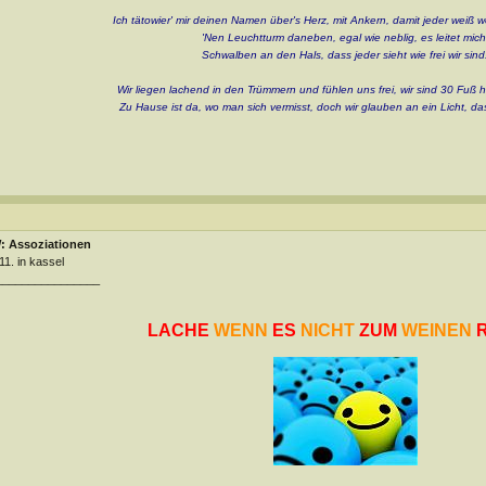
Ich tätowier' mir deinen Namen über's Herz, mit Ankern, damit jeder weiß 
'Nen Leuchtturm daneben, egal wie neblig, es leitet mich
Schwalben an den Hals, dass jeder sieht wie frei wir sind
Wir liegen lachend in den Trümmern und fühlen uns frei, w
ir sind 30 Fuß 
Zu Hause ist da, wo man sich vermisst, doch wir glauben an ein Licht, das
: Assoziationen
11. in kassel
________________
LACHE
WENN
ES
NICHT
ZUM
WEINEN
R