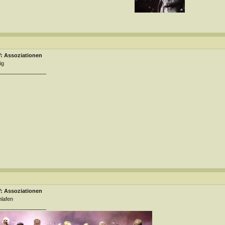
: Assoziationen
ig
________________
: Assoziationen
lafen
________________