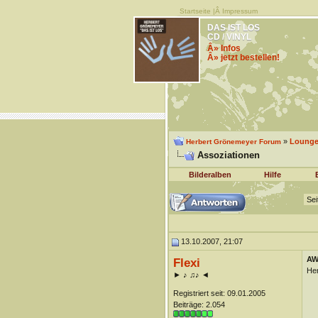
Startseite
|Â
Impressum
DAS IST LOS
CD / VINYL
Â» Infos
Â» jetzt bestellen!
»
Lounge 
Herbert Grönemeyer Forum
Assoziationen
Bilderalben
Hilfe
Sei
13.10.2007, 21:07
AW
Flexi
Her
► ♪ ♫♪ ◄
Registriert seit: 09.01.2005
Beiträge: 2.054