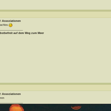
: Assoziationen
rachlos
________________
lbstbefreit auf dem Weg zum Meer
: Assoziationen
umm
________________