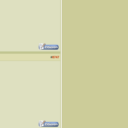
#
8747