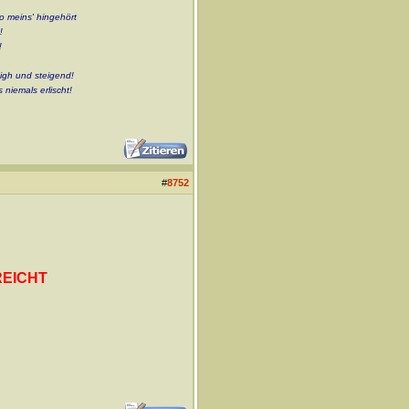
wo meins' hingehört
!
!
high und steigend!
 niemals erlischt!
#
8752
EICHT