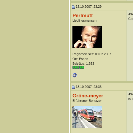
13.10.2007, 23:29
AW
Perlmutt
Coc
Lieblingsmensch
__
Registriert seit: 09.02.2007
Ort: Essen
Beiträge: 1.353
13.10.2007, 23:36
AW
Gröne-meyer
lou
Erfahrener Benutzer