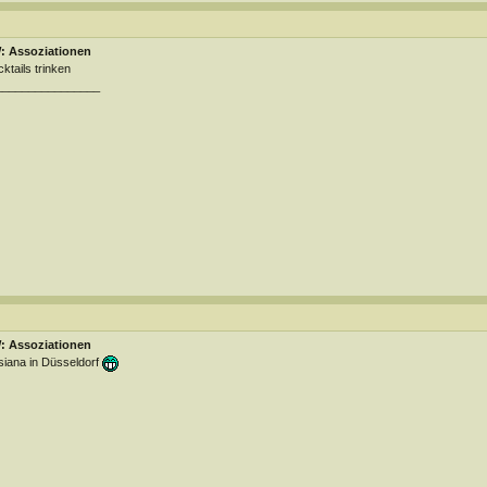
: Assoziationen
ktails trinken
________________
: Assoziationen
siana in Düsseldorf