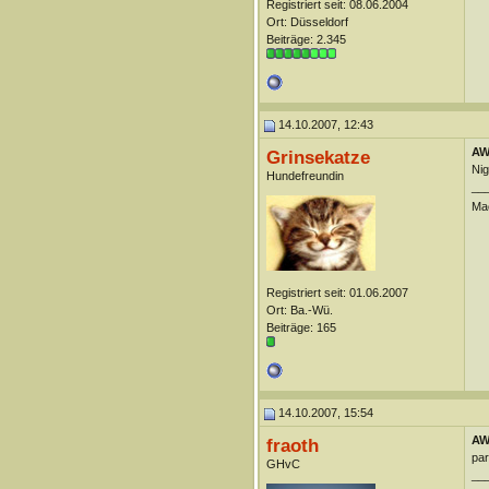
Registriert seit: 08.06.2004
Ort: Düsseldorf
Beiträge: 2.345
14.10.2007, 12:43
AW
Grinsekatze
Nig
Hundefreundin
__
Ma
Registriert seit: 01.06.2007
Ort: Ba.-Wü.
Beiträge: 165
14.10.2007, 15:54
AW
fraoth
par
GHvC
__