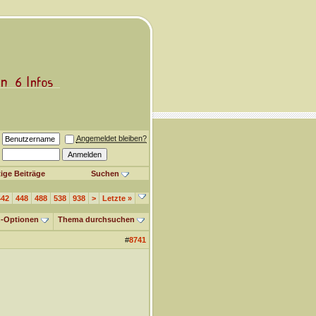
Angemeldet bleiben?
ige Beiträge
Suchen
442
448
488
538
938
>
Letzte
»
-Optionen
Thema durchsuchen
#
8741