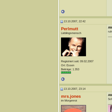
13.10.2007, 22:42
AW
Perlmutt
ruh
Lieblingsmensch
__
Registriert seit: 09.02.2007
Ort: Essen
Beiträge: 1.353
13.10.2007, 23:14
AW
mrs.jones
Sch
im Morgenrot
__