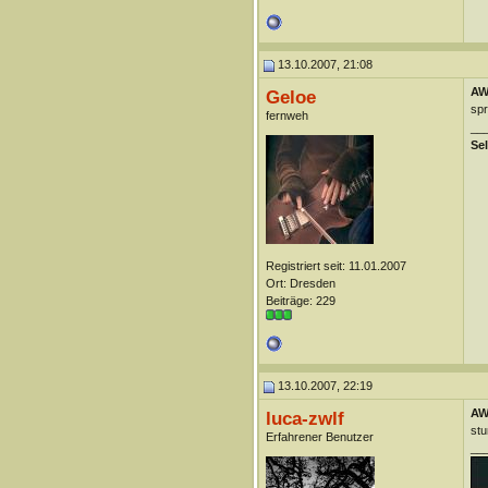
13.10.2007, 21:08
AW
Geloe
sp
fernweh
__
Se
Registriert seit: 11.01.2007
Ort: Dresden
Beiträge: 229
13.10.2007, 22:19
AW
luca-zwlf
st
Erfahrener Benutzer
__