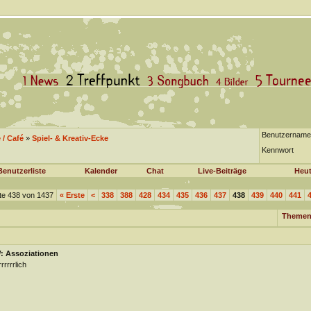
Benutzername
/ Café
»
Spiel- & Kreativ-Ecke
Kennwort
Benutzerliste
Kalender
Chat
Live-Beiträge
Heut
te 438 von 1437
«
Erste
<
338
388
428
434
435
436
437
438
439
440
441
Themen
: Assoziationen
rrrrrlich