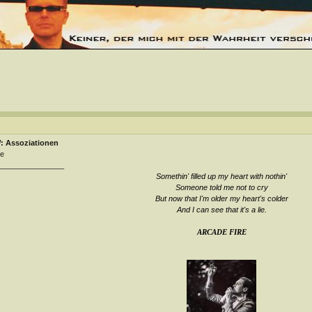
: Assoziationen
se
________________
Somethin' filled up my heart with nothin'
Someone told me not to cry
But now that I'm older my heart's colder
And I can see that it's a lie
.
ARCADE FIRE