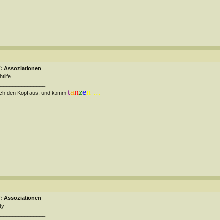
: Assoziationen
htlife
________________
t
a
n
z
e
n ...
ch den Kopf aus, und komm
: Assoziationen
ty
________________