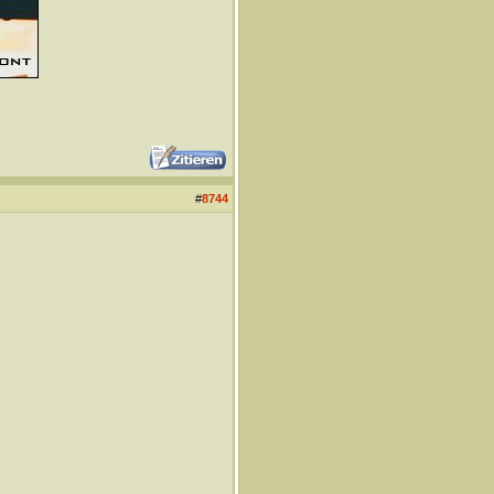
#
8744