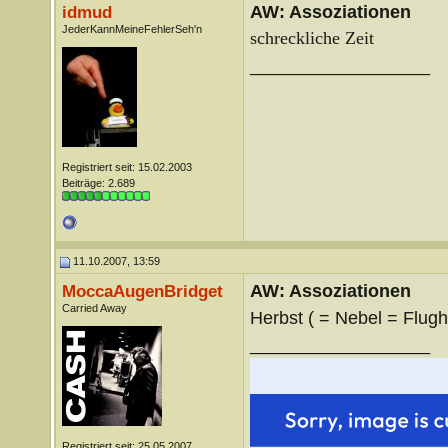
AW: Assoziationen
idmud
JederKannMeineFehlerSeh'n
schreckliche Zeit
__________________
.
.
Registriert seit: 15.02.2003
Beiträge: 2.689
11.10.2007, 13:59
AW: Assoziationen
MoccaAugenBridget
Carried Away
Herbst ( = Nebel = Flughaf
__________________
Registriert seit: 25.05.2007