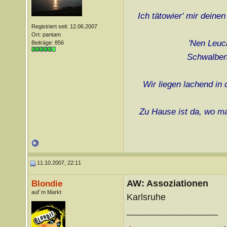
Ich tätowier' mir deine
Registriert seit: 12.06.2007
Ort: pantam
'Nen Leuch
Beiträge: 856
Schwalben 
Wir liegen lachend in
Zu Hause ist da, wo ma
11.10.2007, 22:11
AW: Assoziationen
Blondie
auf´m Markt
Karlsruhe
__________________