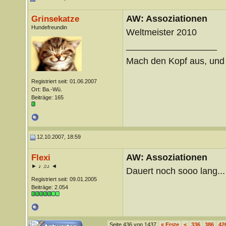
AW: Assoziationen
Grinsekatze
Hundefreundin
Weltmeister 2010
__________________
Mach den Kopf aus, un
Registriert seit: 01.06.2007
Ort: Ba.-Wü.
Beiträge: 165
12.10.2007, 18:59
AW: Assoziationen
Flexi
► ♪ ♫♪ ◄
Dauert noch sooo lang...
Registriert seit: 09.01.2005
Beiträge: 2.054
Seite 436 von 1437
«
Erste
<
336
386
42