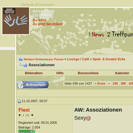
Startseite
|Â
Impressum
DAS IST LOS
CD / VINYL
Â» Infos
Â» jetzt bestellen!
»
Lounge / Café
»
Spiel- & Kreativ-Ecke
Herbert Grönemeyer Forum
Assoziationen
Bilderalben
Hilfe
Benutzerliste
Kalender
Seite 436 von 1437
«
Erste
<
336
386
42
11.10.2007, 00:07
AW: Assoziationen
Flexi
► ♪ ♫♪ ◄
Sexy
Registriert seit: 09.01.2005
Beiträge: 2.054