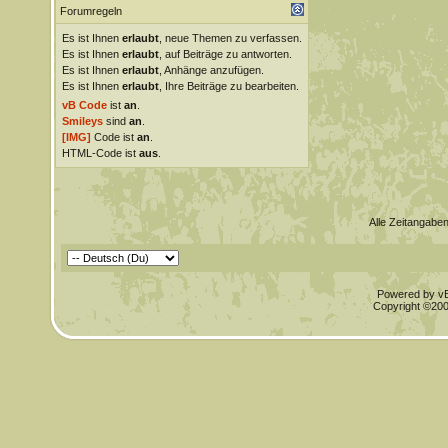
Forumregeln
Es ist Ihnen
erlaubt
, neue Themen zu verfassen.
Es ist Ihnen
erlaubt
, auf Beiträge zu antworten.
Es ist Ihnen
erlaubt
, Anhänge anzufügen.
Es ist Ihnen
erlaubt
, Ihre Beiträge zu bearbeiten.
vB Code
ist
an
.
Smileys
sind
an
.
[IMG]
Code ist
an
.
HTML-Code ist
aus
.
Alle Zeitangaben
Powered by vBu
Copyright ©2000