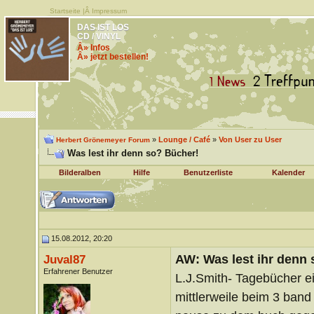
Startseite
|Â
Impressum
DAS IST LOS
CD / VINYL
Â» Infos
Â» jetzt bestellen!
»
Lounge / Café
»
Von User zu User
Herbert Grönemeyer Forum
Was lest ihr denn so? Bücher!
Bilderalben
Hilfe
Benutzerliste
Kalender
15.08.2012, 20:20
AW: Was lest ihr denn
Juval87
Erfahrener Benutzer
L.J.Smith- Tagebücher ei
mittlerweile beim 3 band