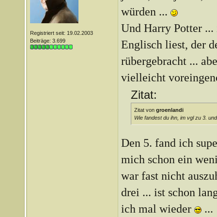
würden ...
Und Harry Potter ...
Registriert seit: 19.02.2003
Beiträge: 3.699
Englisch liest, der 
rübergebracht ... ab
vielleicht voreing
Zitat:
Zitat von
groenlandi
Wie fandest du ihn, im vgl zu 3. und
Den 5. fand ich supe
mich schon ein weni
war fast nicht auszuh
drei ... ist schon lan
ich mal wieder
...