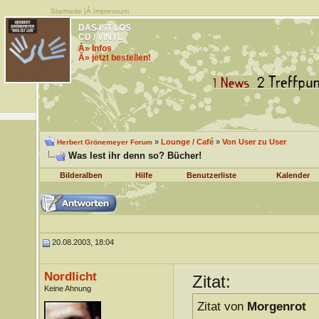
Startseite
|Â
Impressum
DAS IST LOS
CD / VINYL
Â» Infos
Â» jetzt bestellen!
»
Lounge / Café
»
Von User zu User
Herbert Grönemeyer Forum
Was lest ihr denn so? Bücher!
Bilderalben
Hilfe
Benutzerliste
Kalender
20.08.2003, 18:04
Nordlicht
Zitat:
Keine Ahnung
Zitat von
Morgenrot