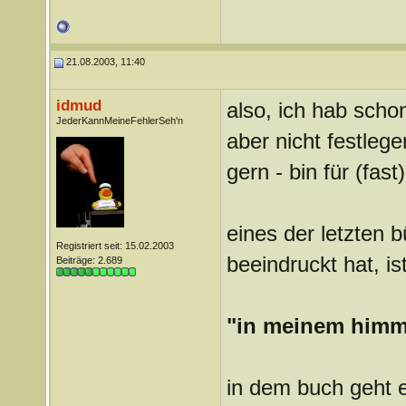
21.08.2003, 11:40
idmud
also, ich hab scho
JederKannMeineFehlerSeh'n
aber nicht festleg
gern - bin für (fast)
eines der letzten 
Registriert seit: 15.02.2003
beeindruckt hat, is
Beiträge: 2.689
"in meinem himm
in dem buch geht 