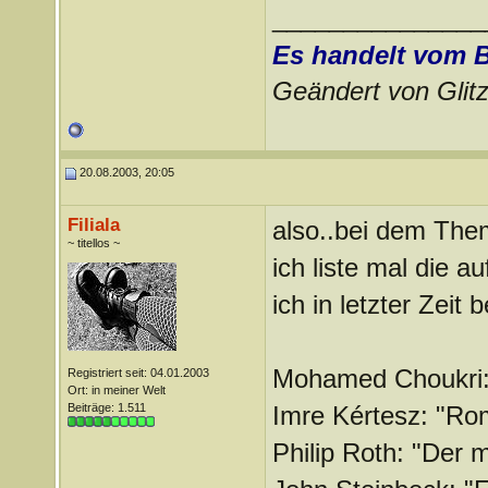
_______________
Es handelt vom 
Geändert von Gli
20.08.2003, 20:05
Filiala
also..bei dem Them
~ titellos ~
ich liste mal die 
ich in letzter Zeit
Mohamed Choukri: 
Registriert seit: 04.01.2003
Ort: in meiner Welt
Beiträge: 1.511
Imre Kértesz: "Ro
Philip Roth: "Der 