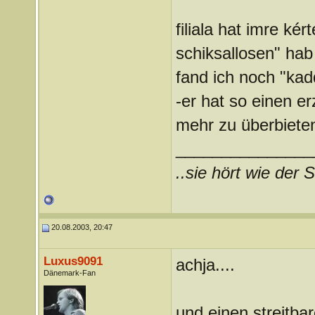
filiala hat imre ké
schiksallosen" hab
fand ich noch "kad
-er hat so einen er
mehr zu überbieten 
_______________
..sie hört wie der S
20.08.2003, 20:47
Luxus9091
achja....
Dänemark-Fan
und einen streitba