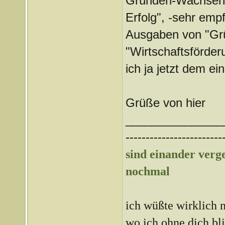
Gründen-Wachsen -
Erfolg", -sehr emp
Ausgaben von "Gr
"Wirtschaftsförderu
ich ja jetzt dem e
Grüße von hier
_______________
------------------------
sind einander ver
nochmal
ich wüßte wirklich n
wo ich ohne dich bl