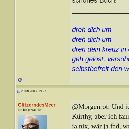
schönes Buch!
_______________
dreh dich um
dreh dich um
dreh dein kreuz in
geh gelöst, versöhn
selbstbefreit den
20.08.2003, 19:27
GlitzerndesMeer
@Morgenrot: Und ich
Ich bin privat hier.
Kürthy, aber ich fan
ja nix, wär ja fad, 