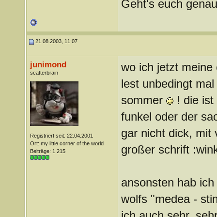
Geht's euch genau
21.08.2003, 11:07
junimond
wo ich jetzt meine 
scatterbrain
lest unbedingt mal
sommer
! die is
funkel oder der sa
gar nicht dick, mi
Registriert seit: 22.04.2001
Ort: my little corner of the world
großer schrift :wi
Beiträge: 1.215
ansonsten hab ich 
wolfs "medea - sti
ich auch sehr, seh