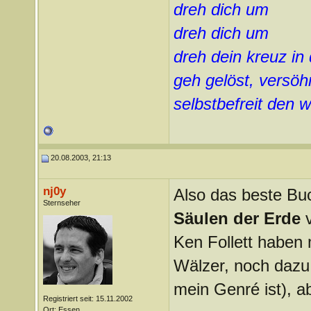
dreh dich um
dreh dich um
dreh dein kreuz in
geh gelöst, versöhn
selbstbefreit den
20.08.2003, 21:13
nj0y
Also das beste Bu
Sternseher
Säulen der Erde
Ken Follett haben 
Wälzer, noch dazu e
mein Genré ist), 
Registriert seit: 15.11.2002
Ort: Essen