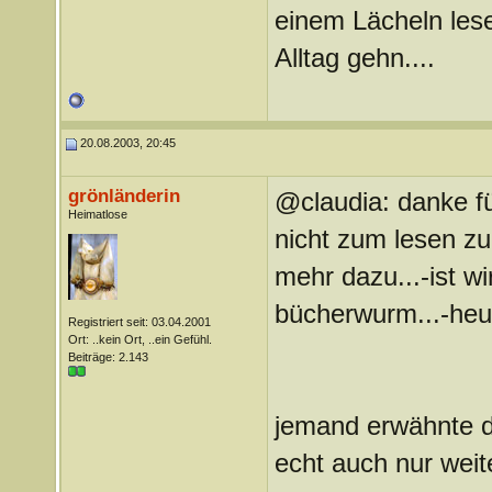
einem Lächeln les
Alltag gehn....
20.08.2003, 20:45
grönländerin
@claudia: danke fü
Heimatlose
nicht zum lesen zu
mehr dazu...-ist wir
bücherwurm...-heute
Registriert seit: 03.04.2001
Ort: ..kein Ort, ..ein Gefühl.
Beiträge: 2.143
jemand erwähnte d
echt auch nur weit