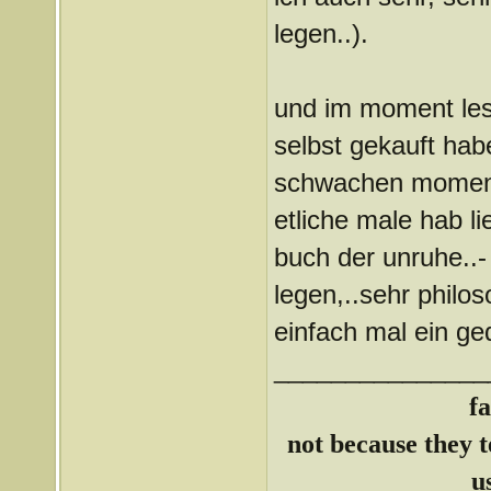
legen..).
und im moment lese
selbst gekauft hab
schwachen moment
etliche male hab l
buch der unruhe..-
legen,..sehr philo
einfach mal ein ged
_______________
f
not because they te
u