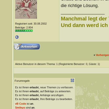
die richtige Lösung.
__________________
Manchmal legt der 
Registriert seit: 30.08.2002
Und dann werd ich l
Beiträge: 2.804
«
Vorherige
Aktive Benutzer in diesem Thema: 1
(Registrierte Benutzer: 0, Gäste: 1)
Forumregeln
Es ist Ihnen
erlaubt
, neue Themen zu verfassen.
Es ist Ihnen
erlaubt
, auf Beiträge zu antworten.
Es ist Ihnen
erlaubt
, Anhänge anzufügen.
Es ist Ihnen
erlaubt
, Ihre Beiträge zu bearbeiten.
vB Code
ist
an
.
Smileys
sind
an
.