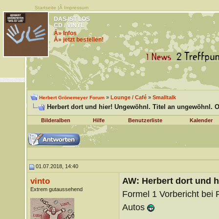
Startseite
|Â
Impressum
DAS IST LOS
CD / VINYL
Â» Infos
Â» jetzt bestellen!
»
Lounge / Café
»
Smalltalk
Herbert Grönemeyer Forum
Herbert dort und hier! Ungewöhnl. Titel an ungewöhnl. O
Bilderalben
Hilfe
Benutzerliste
Kalender
01.07.2018, 14:40
AW: Herbert dort und h
vinto
Extrem gutaussehend
Formel 1 Vorbericht bei R
Autos