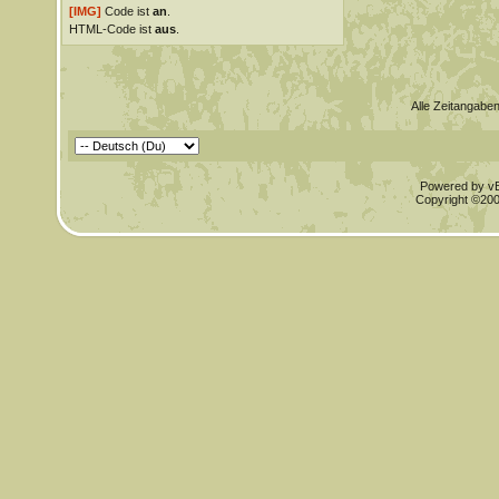
[IMG]
Code ist
an
.
HTML-Code ist
aus
.
Alle Zeitangaben
Powered by vBu
Copyright ©2000