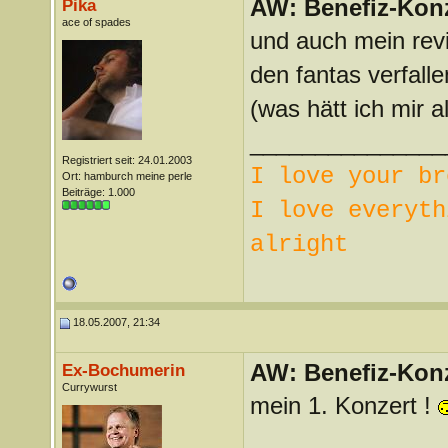
AW: Benefiz-Konz
Pika
ace of spades
und auch mein revi
den fantas verfall
(was hätt ich mir 
_______________
Registriert seit: 24.01.2003
I love your br
Ort: hamburch meine perle
Beiträge: 1.000
I love everyth
alright
18.05.2007, 21:34
AW: Benefiz-Konz
Ex-Bochumerin
Currywurst
mein 1. Konzert !
_______________