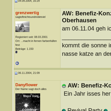
04.09.2004, 16:29
AW: Benefiz-Konz
grenzwertig
sagtoftnichtsundredetviel
Oberhausen
am 06.11.04 geh ich
_______________
Registriert seit: 08.03.2001
Ort: ...macht in fernen farbenhäfen
kommt die sonne im
fest
Beiträge: 1.150
nasse katze an der
06.11.2004, 21:09
AW: Benefiz-Ko
Danyflower
Der Name sagt doch alles
Ein Jahr isses he
Revival Party