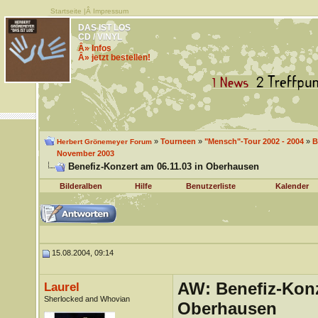
Startseite
|Â
Impressum
DAS IST LOS
CD / VINYL
Â» Infos
Â» jetzt bestellen!
»
Tourneen
»
"Mensch"-Tour 2002 - 2004
»
B
Herbert Grönemeyer Forum
November 2003
Benefiz-Konzert am 06.11.03 in Oberhausen
Bilderalben
Hilfe
Benutzerliste
Kalender
15.08.2004, 09:14
AW: Benefiz-Konz
Laurel
Sherlocked and Whovian
Oberhausen