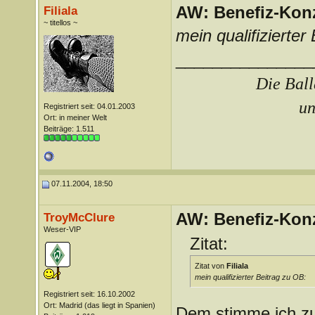
AW: Benefiz-Konz
Filiala
~ titellos ~
mein qualifizierter
_______________
Die Ball
un
Registriert seit: 04.01.2003
Ort: in meiner Welt
Beiträge: 1.511
07.11.2004, 18:50
AW: Benefiz-Konz
TroyMcClure
Weser-VIP
Zitat:
Zitat von
Filiala
mein qualifizierter Beitrag zu OB:
Registriert seit: 16.10.2002
Ort: Madrid (das liegt in Spanien)
Dem stimme ich z