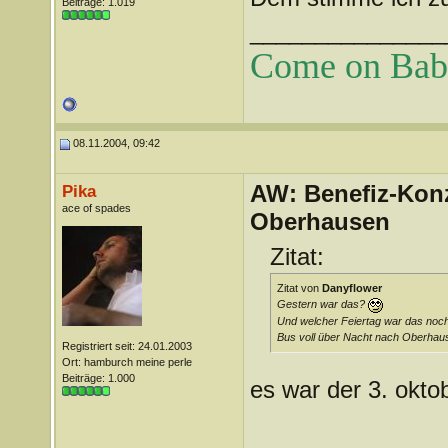
Beiträge: 1.019
_______________
Come on Baby 
08.11.2004, 09:42
AW: Benefiz-Konz
Pika
ace of spades
Oberhausen
Zitat:
Zitat von
Danyflower
Gestern war das?
Und welcher Feiertag war das noc
Bus voll über Nacht nach Oberhaus
Registriert seit: 24.01.2003
Ort: hamburch meine perle
Beiträge: 1.000
es war der 3. oktob