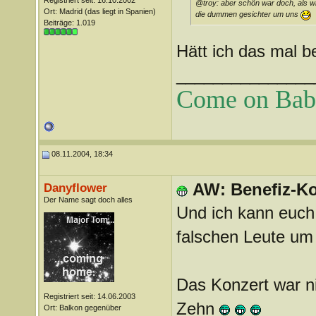
Registriert seit: 16.10.2002
@troy: aber schön war doch, als w
Ort: Madrid (das liegt in Spanien)
die dummen gesichter um uns
Beiträge: 1.019
Hätt ich das mal 
_______________
Come on Baby 
08.11.2004, 18:34
AW: Benefiz-Ko
Danyflower
Der Name sagt doch alles
Und ich kann euch 
falschen Leute u
Das Konzert war ni
Registriert seit: 14.06.2003
Zehn
Ort: Balkon gegenüber