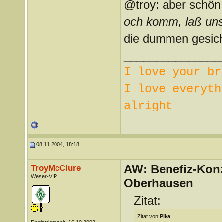
@troy: aber schön 
och komm, laß uns
die dummen gesic
_______________
I love your br
I love everyth
alright
08.11.2004, 18:18
AW: Benefiz-Konz
TroyMcClure
Weser-VIP
Oberhausen
Zitat:
Zitat von
Pika