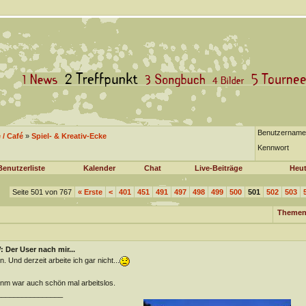
Benutzername
/ Café
»
Spiel- & Kreativ-Ecke
Kennwort
Benutzerliste
Kalender
Chat
Live-Beiträge
Heut
Seite 501 von 767
«
Erste
<
401
451
491
497
498
499
500
501
502
503
Themen
 Der User nach mir...
n. Und derzeit arbeite ich gar nicht...
m war auch schön mal arbeitslos.
________________