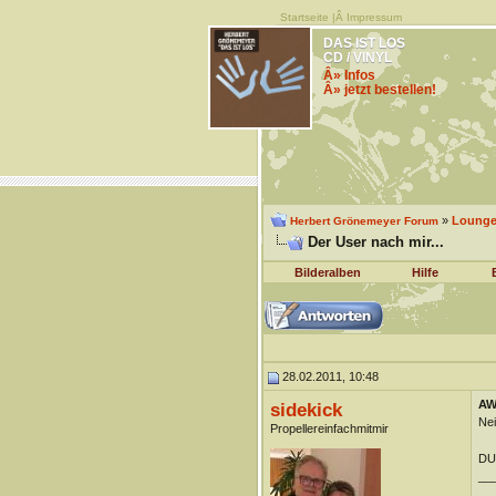
Startseite
|Â
Impressum
DAS IST LOS
CD / VINYL
Â» Infos
Â» jetzt bestellen!
»
Lounge 
Herbert Grönemeyer Forum
Der User nach mir...
Bilderalben
Hilfe
28.02.2011, 10:48
AW:
sidekick
Nei
Propellereinfachmitmir
DUn
__