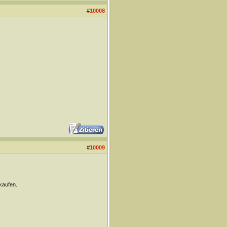
#
10008
#
10009
kaufen.