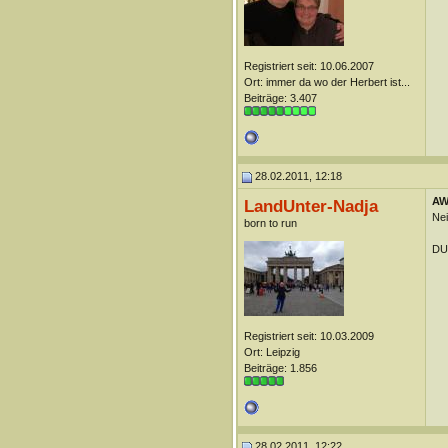
Registriert seit: 10.06.2007
Ort: immer da wo der Herbert ist...
Beiträge: 3.407
28.02.2011, 12:18
AW:
LandUnter-Nadja
Nei
born to run
DUn
Registriert seit: 10.03.2009
Ort: Leipzig
Beiträge: 1.856
28.02.2011, 12:22