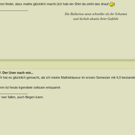
m findet, dass mathe glücklich macht (ich hab ein Shirt da steht das drauf
)
________________
Die Ballarina tanzt schneller als ihr Schatten
und lächelt abseits ihrer Gefühle
 Der User nach mir...
h hat es glücklich gemacht, als ich meine Matheklausur im ersten Semester mit 4,0 bestand
m ist heute irgendwie seltsam entspannt
________________
 wer fallen, auch fliegen kann.