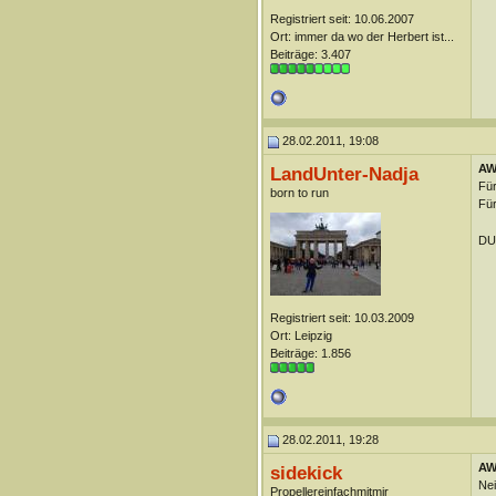
Registriert seit: 10.06.2007
Ort: immer da wo der Herbert ist...
Beiträge: 3.407
28.02.2011, 19:08
AW:
LandUnter-Nadja
Für
born to run
Für
DUn
Registriert seit: 10.03.2009
Ort: Leipzig
Beiträge: 1.856
28.02.2011, 19:28
AW:
sidekick
Nei
Propellereinfachmitmir