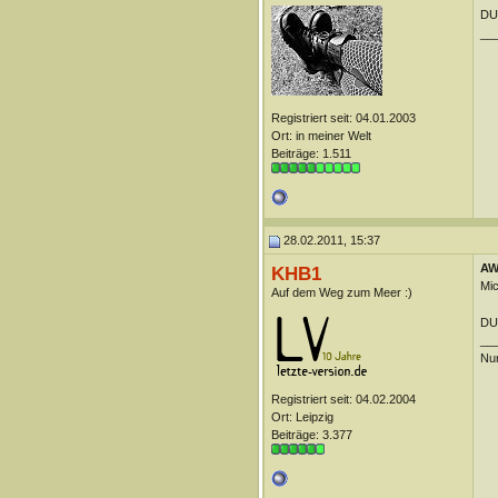
DUn
__
Registriert seit: 04.01.2003
Ort: in meiner Welt
Beiträge: 1.511
28.02.2011, 15:37
AW:
KHB1
Mic
Auf dem Weg zum Meer :)
DUn
__
Nur
Registriert seit: 04.02.2004
Ort: Leipzig
Beiträge: 3.377