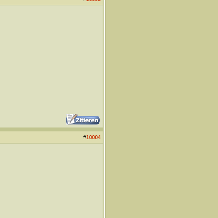
#
10004