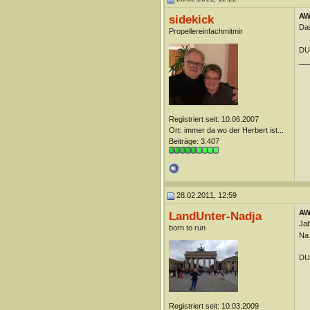
AW:
sidekick
Das
Propellereinfachmitmir
DUn
__
Registriert seit: 10.06.2007
Ort: immer da wo der Herbert ist...
Beiträge: 3.407
28.02.2011, 12:59
AW:
LandUnter-Nadja
Ja
born to run
Na 
DUn
Registriert seit: 10.03.2009