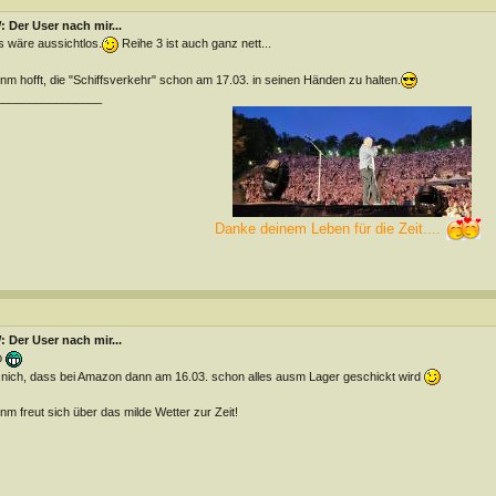
 Der User nach mir...
 wäre aussichtlos.
Reihe 3 ist auch ganz nett...
m hofft, die "Schiffsverkehr" schon am 17.03. in seinen Händen zu halten.
________________
Danke deinem Leben für die Zeit....
 Der User nach mir...
b
nich, dass bei Amazon dann am 16.03. schon alles ausm Lager geschickt wird
m freut sich über das milde Wetter zur Zeit!