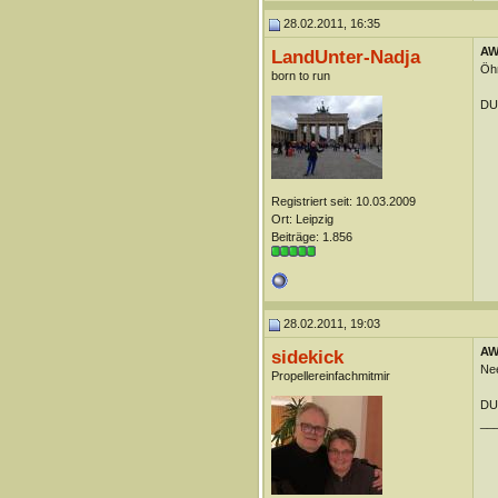
28.02.2011, 16:35
AW:
LandUnter-Nadja
Öhm
born to run
DUn
Registriert seit: 10.03.2009
Ort: Leipzig
Beiträge: 1.856
28.02.2011, 19:03
AW:
sidekick
Nee
Propellereinfachmitmir
DUn
__