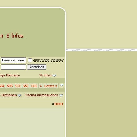
Angemeldet bleiben?
ige Beiträge
Suchen
504
505
511
551
601
>
Letzte
»
-Optionen
Thema durchsuchen
#
10001