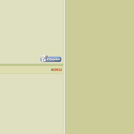
#
10012