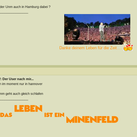
 der Unm auch in Hamburg dabei ?
________________
Danke deinem Leben für die Zeit....
 Der User nach mir...
n im moment nur in hannover
m geht auch gleich schlafen
________________