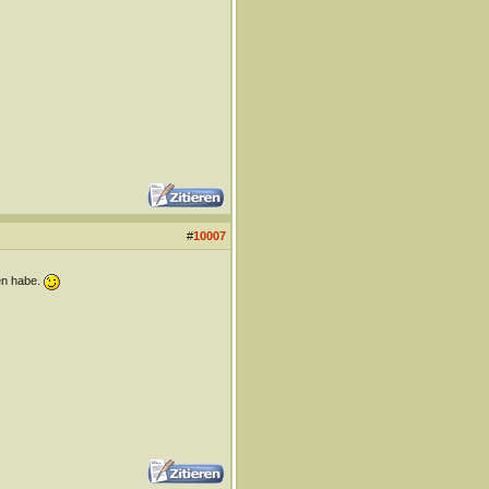
#
10007
en habe.