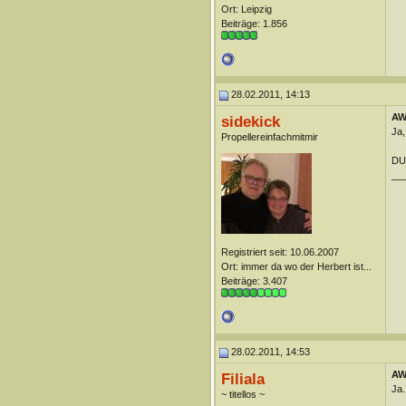
Ort: Leipzig
Beiträge: 1.856
28.02.2011, 14:13
AW:
sidekick
Ja,
Propellereinfachmitmir
DUn
__
Registriert seit: 10.06.2007
Ort: immer da wo der Herbert ist...
Beiträge: 3.407
28.02.2011, 14:53
AW:
Filiala
Ja.
~ titellos ~