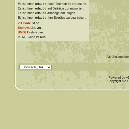
Es ist Ihnen
erlaubt
, neue Themen zu verfassen.
Es ist Ihnen
erlaubt
, auf Beiträge zu antworten.
Es ist Ihnen
erlaubt
, Anhänge anzufügen.
Es ist Ihnen
erlaubt
, Ihre Beiträge zu bearbeiten.
vB Code
ist
an
.
Smileys
sind
an
.
[IMG]
Code ist
an
.
HTML-Code ist
aus
.
Alle Zeitangaben
Powered by vBu
Copyright ©2000