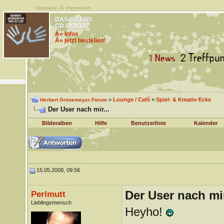
Startseite
|Â
Impressum
DAS IST LOS
CD / VINYL
Â» Infos
Â» jetzt bestellen!
»
Lounge / Café
»
Spiel- & Kreativ-Ecke
Herbert Grönemeyer Forum
Der User nach mir...
Bilderalben
Hilfe
Benutzerliste
Kalender
15.05.2008, 09:56
Der User nach mir
Perlmutt
Lieblingsmensch
Heyho!