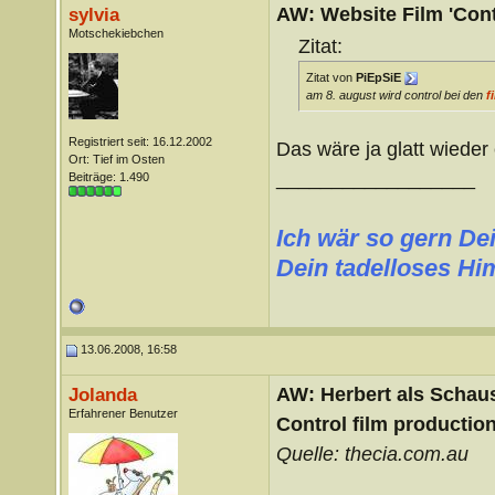
AW: Website Film 'Cont
sylvia
Motschekiebchen
Zitat:
Zitat von
PiEpSiE
am 8. august wird control bei den
f
Registriert seit: 16.12.2002
Das wäre ja glatt wiede
Ort: Tief im Osten
__________________
Beiträge: 1.490
Ich wär so gern De
Dein tadelloses Himm
13.06.2008, 16:58
AW: Herbert als Schaus
Jolanda
Erfahrener Benutzer
Control film productio
Quelle: thecia.com.au