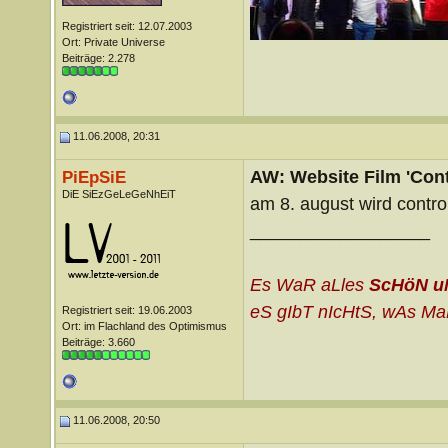
Registriert seit: 12.07.2003
Ort: Private Universe
Beiträge: 2.278
11.06.2008, 20:31
AW: Website Film 'Cont
PiEpSiE
DiE SiEzGeLeGeNhEiT
am 8. august wird contro
__________________
Es WaR aLles
ScHöN u
eS gIbT nIcHtS, wAs MaN
Registriert seit: 19.06.2003
Ort: im Flachland des Optimismus
Beiträge: 3.660
11.06.2008, 20:50