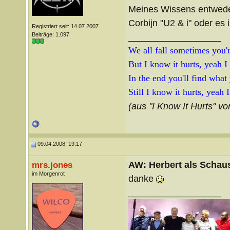
Meines Wissens entwed
Corbijn "U2 & i" oder es 
Registriert seit: 14.07.2007
Beiträge: 1.097
__________________
We all fall sometimes you're
But I know it hurts, yeah I
In the end you'll find what
Still I know it hurts, yeah 
(aus "I Know It Hurts" vo
09.04.2008, 19:17
AW: Herbert als Schaus
mrs.jones
im Morgenrot
danke
__________________