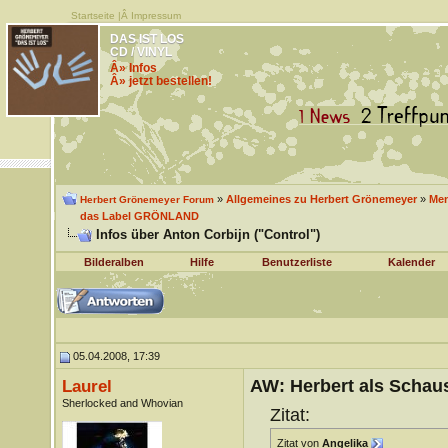
Startseite
|Â
Impressum
DAS IST LOS
CD / VINYL
Â» Infos
Â» jetzt bestellen!
»
Allgemeines zu Herbert Grönemeyer
»
Men
Herbert Grönemeyer Forum
das Label GRÖNLAND
Infos über Anton Corbijn ("Control")
Bilderalben
Hilfe
Benutzerliste
Kalender
05.04.2008, 17:39
AW: Herbert als Schaus
Laurel
Sherlocked and Whovian
Zitat:
Zitat von
Angelika