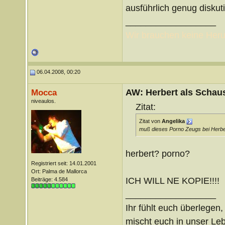
ausführlich genug diskut
__________________
Wir brauchen keine Heru
06.04.2008, 00:20
AW: Herbert als Schaus
Mocca
niveaulos.
Zitat:
Zitat von
Angelika
muß dieses Porno Zeugs bei Herbe
herbert? porno?
Registriert seit: 14.01.2001
Ort: Palma de Mallorca
ICH WILL NE KOPIE!!!!
Beiträge: 4.584
__________________
Ihr fühlt euch überlegen,
mischt euch in unser Le