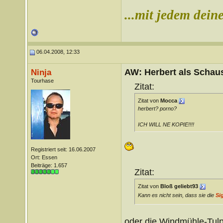
...mit jedem deine
06.04.2008, 12:33
AW: Herbert als Schaus
Ninja
Tourhase
Zitat:
Zitat von
Mocca
herbert? porno?
ICH WILL NE KOPIE!!!!
Registriert seit: 16.06.2007
Ort: Essen
Beiträge: 1.657
Zitat:
Zitat von
Bloß geliebt93
Kann es nicht sein, dass sie die
Si
oder die Windmühle-Tul