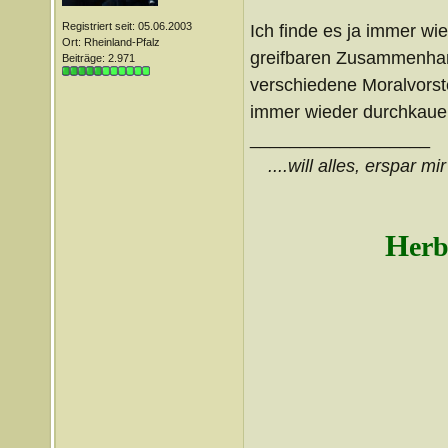
Registriert seit: 05.06.2003
Ich finde es ja immer wi
Ort: Rheinland-Pfalz
greifbaren Zusammenhang
Beiträge: 2.971
verschiedene Moralvors
immer wieder durchkauen
__________________
....will alles, erspar m
H
erb