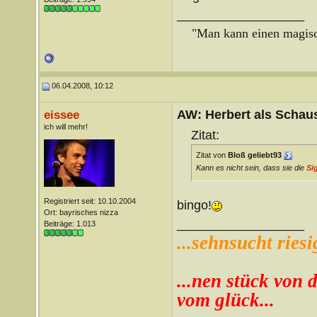
__________________
"Man kann einen magisch
06.04.2008, 10:12
AW: Herbert als Schaus
eissee
ich will mehr!
Zitat:
Zitat von
Bloß geliebt93
Kann es nicht sein, dass sie die
Si
Registriert seit: 10.10.2004
bingo!
Ort: bayrisches nizza
__________________
Beiträge: 1.013
...sehnsucht riesi
...nen stück von d
vom glück...