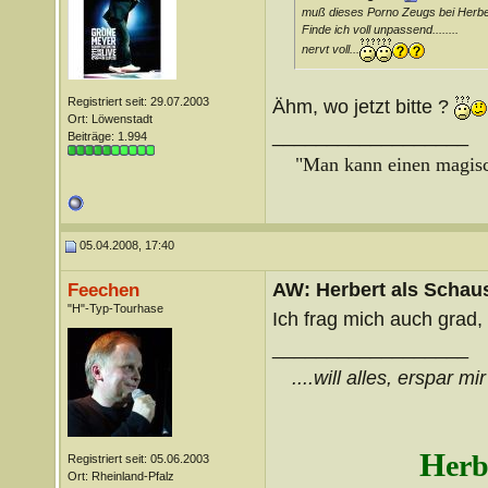
muß dieses Porno Zeugs bei Herbe
Finde ich voll unpassend........
nervt voll...
Registriert seit: 29.07.2003
Ähm, wo jetzt bitte ?
Ort: Löwenstadt
__________________
Beiträge: 1.994
"Man kann einen magisch
05.04.2008, 17:40
AW: Herbert als Schaus
Feechen
"H"-Typ-Tourhase
Ich frag mich auch grad,
__________________
....will alles, erspar m
H
erb
Registriert seit: 05.06.2003
Ort: Rheinland-Pfalz