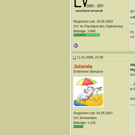
@ l
edi
Registriert seit: 19.06.2003
__
Ort: im Flachland des Optimismus
Beiträge: 3.660
Es
eS 
11.01.2008, 22:38
AW:
Jolanda
Hi
Erfahrener Benutzer
Que
...
in 
Aud
__
Registriert seit: 04.05.2007
Ort: Amsterdam
Beiträge: 1.215