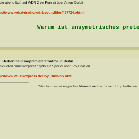
te abend läuft auf WDR 2 ein Portrait über Anton Corbijn.
tp://www.wdr.de/radio/wdr2/soundfiles/437724.phtml
________________
Warum ist unsymetrisches pret
 Herbert bei Kinopremiere 'Control' in Berlin
aktuellen "musikexpress" gibts ein Special über Joy Division
tp://www.musikexpress.de/Joy_Division.html
________________
"Man kann einen magischen Moment nicht auf einem Chip festhalten...