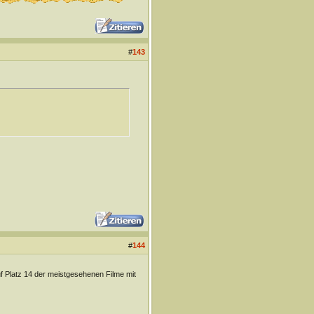
#
143
#
144
auf Platz 14 der meistgesehenen Filme mit