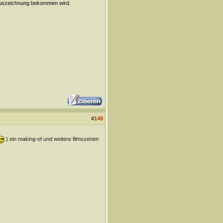
 Auszeichnung bekommen wird.
#
148
) ein making-of und weitere filmszenen