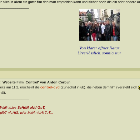
r alles in allem
ein guter film den man empfehlen kann und sicher noch die ein oder andere
________________
Von klarer offner Natur
Urverlässlich, sonnig stur
 Website Film 'Control' von Anton Corbijn
eits am 11.2. erscheint die
control-dvd
(zunächst in uk), die neben dem film (versteht sich
hält.
________________
 WaR aLles
ScHöN uNd GuT,
gIbT nIcHtS, wAs MaN nIcHt TuT...