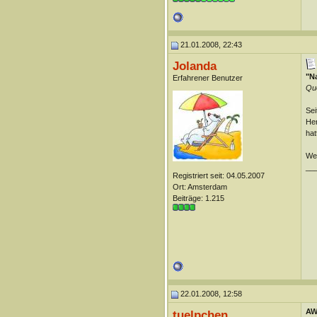
21.01.2008, 22:43
Jolanda
"Na
Erfahrener Benutzer
Que
Sei
Her
hat
Wei
__
Registriert seit: 04.05.2007
Ort: Amsterdam
Beiträge: 1.215
22.01.2008, 12:58
AW:
tuelpchen