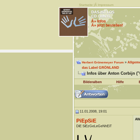
Startseite
|Â
Impressum
DAS IST LOS
CD / VINYL
Â» Infos
Â» jetzt bestellen!
»
Allgem
Herbert Grönemeyer Forum
das Label GRÖNLAND
Infos über Anton Corbijn ("
Bilderalben
Hilfe
11.01.2008, 19:01
AW:
PiEpSiE
DiE SiEzGeLeGeNhEiT