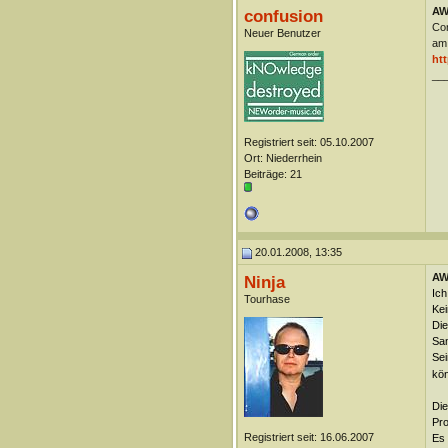
AW:
confusion
Con
Neuer Benutzer
am 
htt
__
Registriert seit: 05.10.2007
Ort: Niederrhein
Beiträge: 21
20.01.2008, 13:35
AW:
Ninja
Ich
Tourhase
Kei
Die
Sam
Sei
kö
Die
Pro
Registriert seit: 16.06.2007
Es 