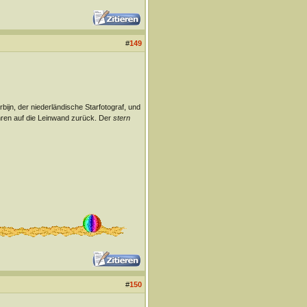
#
149
ijn, der niederländische Starfotograf, und
ren auf die Leinwand zurück. Der
stern
#
150