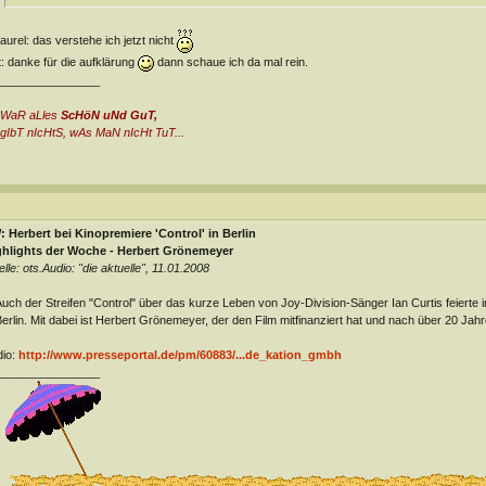
aurel: das verstehe ich jetzt nicht
t: danke für die aufklärung
dann schaue ich da mal rein.
________________
 WaR aLles
ScHöN uNd GuT,
gIbT nIcHtS, wAs MaN nIcHt TuT...
 Herbert bei Kinopremiere 'Control' in Berlin
ghlights der Woche - Herbert Grönemeyer
lle: ots.Audio: "die aktuelle", 11.01.2008
 Auch der Streifen "Control" über das kurze Leben von Joy-Division-Sänger Ian Curtis feiert
Berlin. Mit dabei ist Herbert Grönemeyer, der den Film mitfinanziert hat und nach über 20 Jah
io:
http://www.presseportal.de/pm/60883/...de_kation_gmbh
________________