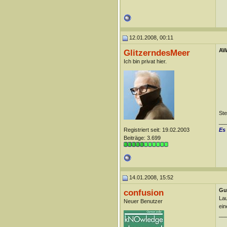
12.01.2008, 00:11
AW:
GlitzerndesMeer
Ich bin privat hier.
Ste
__
Es
Registriert seit: 19.02.2003
Beiträge: 3.699
14.01.2008, 15:52
Gut
confusion
La
Neuer Benutzer
ein
__