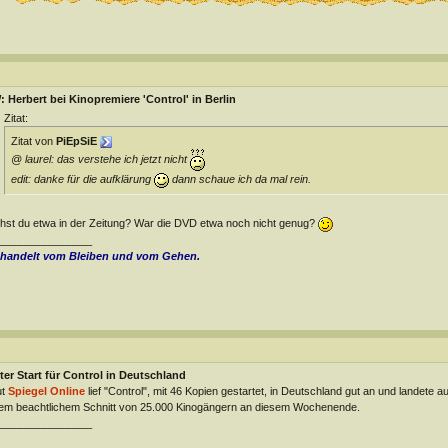
 Herbert bei Kinopremiere 'Control' in Berlin
Zitat:
Zitat von
PiEpSiE
@ laurel: das verstehe ich jetzt nicht
edit: danke für die aufklärung
dann schaue ich da mal rein.
hst du etwa in der Zeitung? War die DVD etwa noch nicht genug?
________________
 handelt vom Bleiben und vom Gehen.
er Start für Control in Deutschland
ut
Spiegel Online
lief "Control", mit 46 Kopien gestartet, in Deutschland gut an und landete 
em beachtlichem Schnitt von 25.000 Kinogängern an diesem Wochenende.
________________