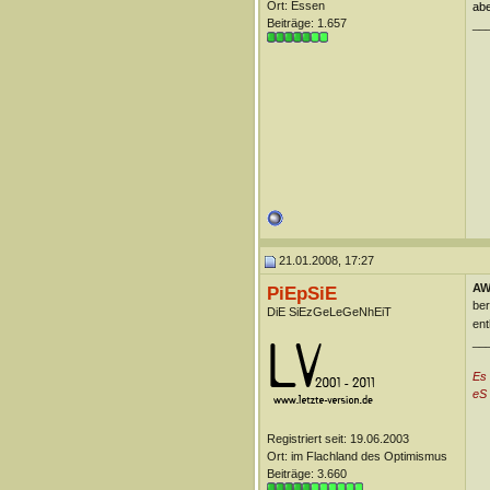
Ort: Essen
abe
Beiträge: 1.657
__
21.01.2008, 17:27
AW:
PiEpSiE
ber
DiE SiEzGeLeGeNhEiT
ent
__
Es
eS 
Registriert seit: 19.06.2003
Ort: im Flachland des Optimismus
Beiträge: 3.660