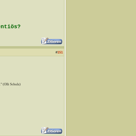
entiös?
#
151
" (Olli Schulz)