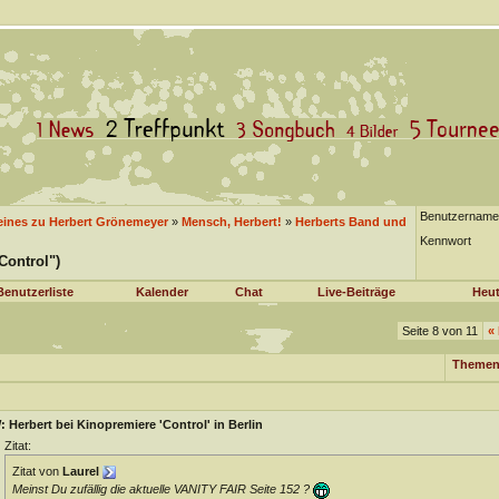
Benutzername
eines zu Herbert Grönemeyer
»
Mensch, Herbert!
»
Herberts Band und
Kennwort
Control")
Benutzerliste
Kalender
Chat
Live-Beiträge
Heut
Seite 8 von 11
«
Themen
 Herbert bei Kinopremiere 'Control' in Berlin
Zitat:
Zitat von
Laurel
Meinst Du zufällig die aktuelle VANITY FAIR Seite 152 ?