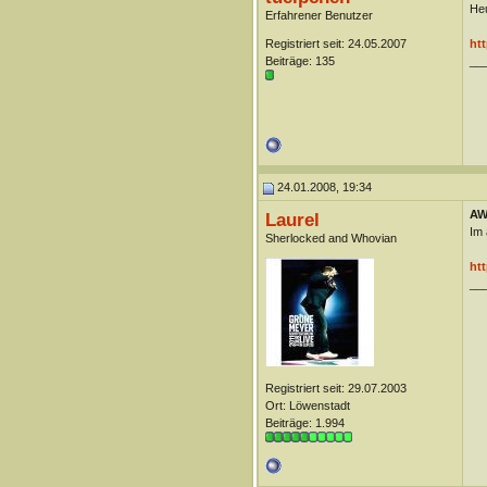
Heu
Erfahrener Benutzer
Registriert seit: 24.05.2007
ht
Beiträge: 135
__
24.01.2008, 19:34
AW:
Laurel
Im 
Sherlocked and Whovian
ht
__
Registriert seit: 29.07.2003
Ort: Löwenstadt
Beiträge: 1.994