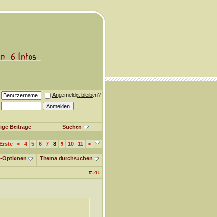
Angemeldet bleiben?
ige Beiträge
Suchen
Erste
<
4
5
6
7
8
9
10
11
>
-Optionen
Thema durchsuchen
#
141