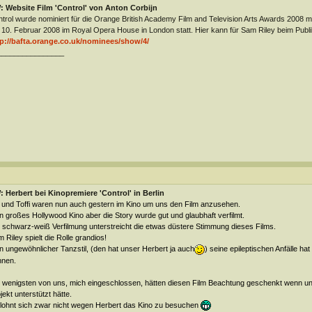
 Website Film 'Control' von Anton Corbijn
trol wurde nominiert für die Orange British Academy Film and Television Arts Awards 2008 mi
10. Februar 2008 im Royal Opera House in London statt. Hier kann für Sam Riley beim Pub
p://bafta.orange.co.uk/nominees/show/4/
________________
 Herbert bei Kinopremiere 'Control' in Berlin
 und Toffi waren nun auch gestern im Kino um uns den Film anzusehen.
n großes Hollywood Kino aber die Story wurde gut und glaubhaft verfilmt.
 schwarz-weiß Verfilmung unterstreicht die etwas düstere Stimmung dieses Films.
 Riley spielt die Rolle grandios!
n ungewöhnlicher Tanzstil, (den hat unser Herbert ja auch
) seine epileptischen Anfälle
hat
nnen.
 wenigsten von uns, mich eingeschlossen, hätten diesen Film Beachtung geschenkt wenn uns
jekt unterstützt hätte.
lohnt sich zwar nicht wegen Herbert das Kino zu besuchen