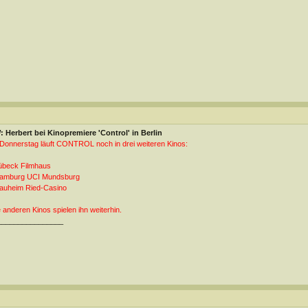
 Herbert bei Kinopremiere 'Control' in Berlin
Donnerstag läuft CONTROL noch in drei weiteren Kinos:
übeck Filmhaus
Hamburg UCI Mundsburg
auheim Ried-Casino
e anderen Kinos spielen ihn weiterhin.
________________