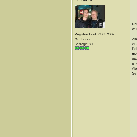
Nei
woh
Registriert seit: 21.05.2007
Abe
Ort: Berlin
Als
Beiträge: 860
läc
mei
gab
ist
Abe
So 