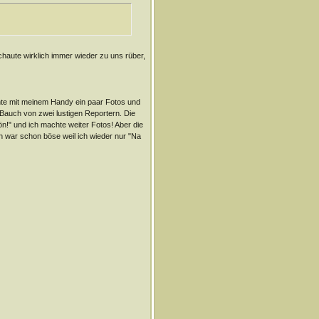
chaute wirklich immer wieder zu uns rüber,
chte mit meinem Handy ein paar Fotos und
Bauch von zwei lustigen Reportern. Die
hön!" und ich machte weiter Fotos! Aber die
ch war schon böse weil ich wieder nur "Na