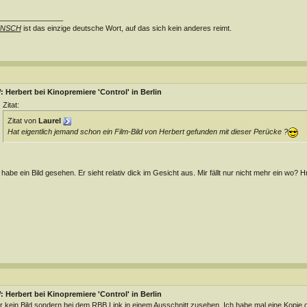
________________
NSCH
ist das einzige deutsche Wort, auf das sich kein anderes reimt.
 Herbert bei Kinopremiere 'Control' in Berlin
Zitat:
Zitat von
Laurel
Hat eigentlich jemand schon ein Film-Bild von Herbert gefunden mit dieser Perücke ?
 habe ein Bild gesehen. Er sieht relativ dick im Gesicht aus. Mir fällt nur nicht mehr ein wo? 
 Herbert bei Kinopremiere 'Control' in Berlin
 kein Bild sondern bei dem RBB Link in einem Ausschnitt zusehen. Ich habe mal eine Kopie