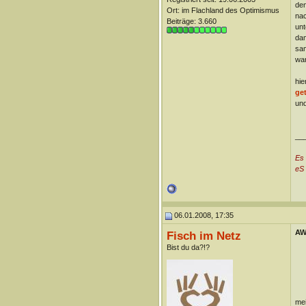
den
Ort: im Flachland des Optimismus
nac
Beiträge: 3.660
unt
dam
sam
war
hie
ge
und
__
Es
eS 
06.01.2008, 17:35
AW:
Fisch im Netz
Bist du da?!?
mei