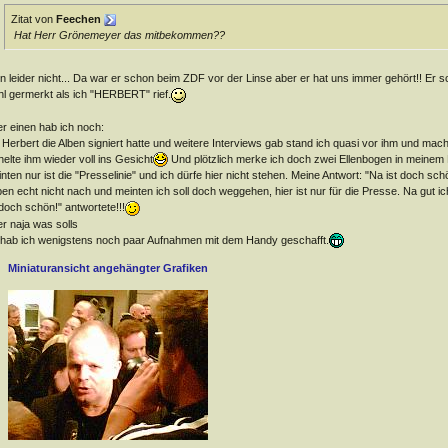
Zitat von
Feechen
Hat Herr Grönemeyer das mitbekommen??
n leider nicht... Da war er schon beim ZDF vor der Linse aber er hat uns immer gehört!! Er s
l germerkt als ich "HERBERT" rief.
r einen hab ich noch:
 Herbert die Alben signiert hatte und weitere Interviews gab stand ich quasi vor ihm und ma
helte ihm wieder voll ins Gesicht
Und plötzlich merke ich doch zwei Ellenbogen in meinem 
nten nur ist die "Presselinie" und ich dürfe hier nicht stehen. Meine Antwort: "Na ist doch sc
en echt nicht nach und meinten ich soll doch weggehen, hier ist nur für die Presse. Na gut i
 doch schön!" antwortete!!!
r naja was solls
hab ich wenigstens noch paar Aufnahmen mit dem Handy geschafft.
Miniaturansicht angehängter Grafiken