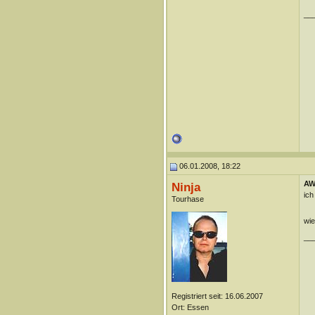
__
06.01.2008, 18:22
AW:
Ninja
ic
Tourhase
wie
__
Registriert seit: 16.06.2007
Ort: Essen