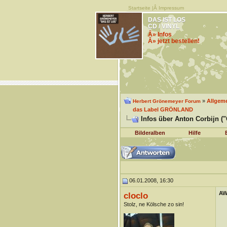
Startseite
|Â
Impressum
DAS IST LOS
CD / VINYL
Â» Infos
Â» jetzt bestellen!
»
Allgem
Herbert Grönemeyer Forum
das Label GRÖNLAND
Infos über Anton Corbijn ("
Bilderalben
Hilfe
06.01.2008, 16:30
AW:
cloclo
Stolz, ne Kölsche zo sin!