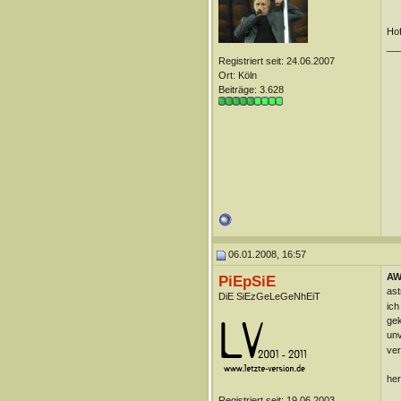
Hof
__
Registriert seit: 24.06.2007
Ort: Köln
Beiträge: 3.628
06.01.2008, 16:57
AW:
PiEpSiE
ast
DiE SiEzGeLeGeNhEiT
ich
gek
unv
ver
her
Registriert seit: 19.06.2003