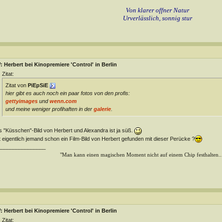
Von klarer offner Natur
Urverlässlich, sonnig stur
 Herbert bei Kinopremiere 'Control' in Berlin
Zitat:
Zitat von
PiEpSiE
hier gibt es auch noch ein paar fotos von den profis:
gettyimages
und
wenn.com
und meine weniger profihaften in der
galerie
.
 "Küsschen"-Bild von Herbert und Alexandra ist ja süß.
 eigentlich jemand schon ein Film-Bild von Herbert gefunden mit dieser Perücke ?
________________
"Man kann einen magischen Moment nicht auf einem Chip festhalten...
 Herbert bei Kinopremiere 'Control' in Berlin
Zitat: