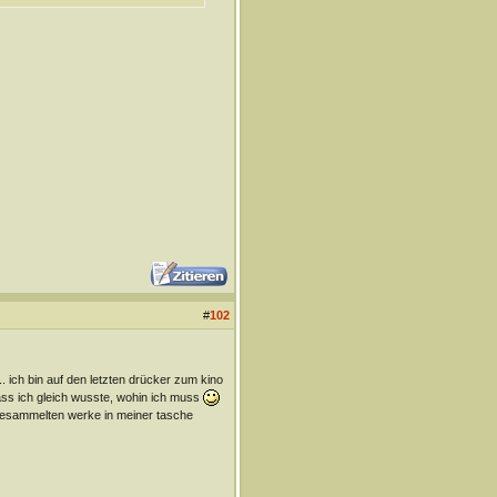
#
102
. ich bin auf den letzten drücker zum kino
ss ich gleich wusste, wohin ich muss
gesammelten werke in meiner tasche