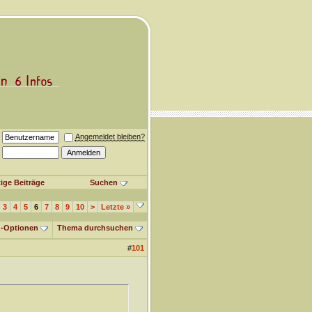
Angemeldet bleiben?
ige Beiträge
Suchen
3
4
5
6
7
8
9
10
>
Letzte
»
-Optionen
Thema durchsuchen
#
101