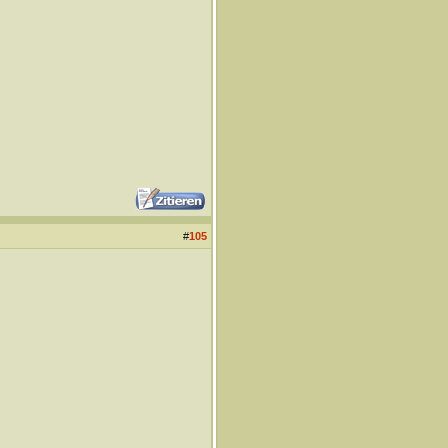
#
105