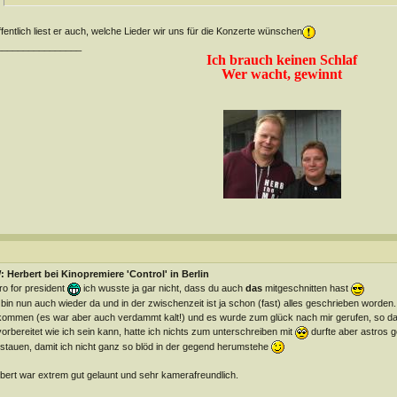
fentlich liest er auch, welche Lieder wir uns für die Konzerte wünschen
________________
Ich brauch keinen Schlaf
Wer wacht, gewinnt
 Herbert bei Kinopremiere 'Control' in Berlin
ro for president
ich wusste ja gar nicht, dass du auch
das
mitgeschnitten hast
 bin nun auch wieder da und in der zwischenzeit ist ja schon (fast) alles geschrieben worden..
ommen (es war aber auch verdammt kalt!) und es wurde zum glück nach mir gerufen, so da
orbereitet wie ich sein kann, hatte ich nichts zum unterschreiben mit
durfte aber astros 
stauen, damit ich nicht ganz so blöd in der gegend herumstehe
bert war extrem gut gelaunt und sehr kamerafreundlich.