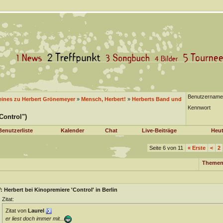
Benutzername
eines zu Herbert Grönemeyer
»
Mensch, Herbert!
»
Herberts Band und
Kennwort
Control")
Benutzerliste
Kalender
Chat
Live-Beiträge
Heut
Seite 6 von 11
«
Erste
<
2
Themen
 Herbert bei Kinopremiere 'Control' in Berlin
Zitat:
Zitat von
Laurel
er liest doch immer mit...