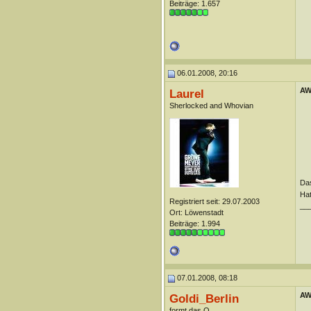
Beiträge: 1.657
06.01.2008, 20:16
AW:
Laurel
Sherlocked and Whovian
Das
Hat
Registriert seit: 29.07.2003
__
Ort: Löwenstadt
Beiträge: 1.994
07.01.2008, 08:18
AW:
Goldi_Berlin
formt das O