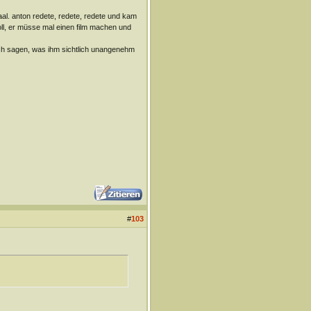
aal. anton redete, redete, redete und kam
l, er müsse mal einen film machen und
sch sagen, was ihm sichtlich unangenehm
#
103