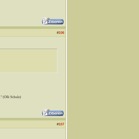
#
106
" (Olli Schulz)
#
107