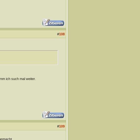
#
108
Hmm ich such mal weiter.
#
109
 gemacht.