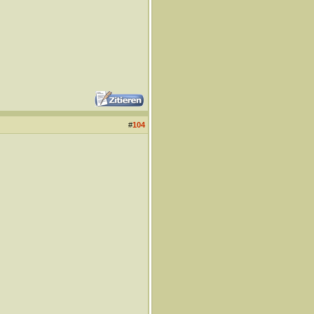
#
104