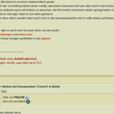
 film fand ich exzessiv melancholisch genial.
h der vorstellung kamen anton corbijn, alexandra maria lara und sam riley noch in den kinos
er anderem auch auf herbert zu sprechen, der ihm immer und immer wieder gesagt haben sol
it er ruhe gibt, habe er nun einen gemacht.
 rileys eltern wurden dann auch noch in den kinosaal gebeten und er sollte etwas auf deut
.
r gibt es auch noch ein paar fotos von den profis:
ttyimages
und
wenn.com
 meine weniger profihaften in der
galerie
.
________________
 WaR aLles
ScHöN uNd GuT,
gIbT nIcHtS, wAs MaN nIcHt TuT...
 Herbert bei Kinopremiere 'Control' in Berlin
Zitat:
Zitat von
PiEpSiE
astro for president
...
ne stimme hat er