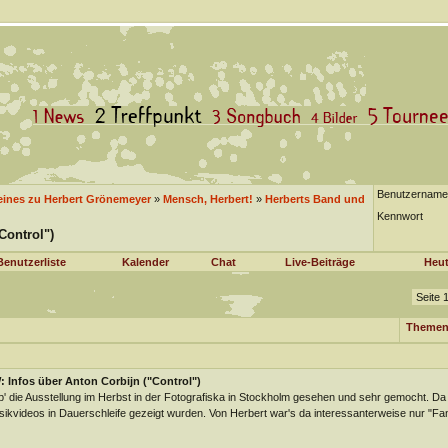
Benutzername
eines zu Herbert Grönemeyer
»
Mensch, Herbert!
»
Herberts Band und
Kennwort
Control")
Benutzerliste
Kalender
Chat
Live-Beiträge
Heut
Seite 
Themen
 Infos über Anton Corbijn ("Control")
' die Ausstellung im Herbst in der Fotografiska in Stockholm gesehen und sehr gemocht. Da
ikvideos in Dauerschleife gezeigt wurden. Von Herbert war's da interessanterweise nur "Fan