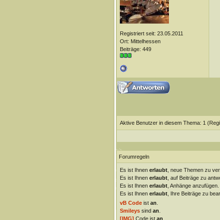
Registriert seit: 23.05.2011
Ort: Mittelhessen
Beiträge: 449
Aktive Benutzer in diesem Thema: 1
(Regi
Forumregeln
Es ist Ihnen
erlaubt
, neue Themen zu ver
Es ist Ihnen
erlaubt
, auf Beiträge zu antw
Es ist Ihnen
erlaubt
, Anhänge anzufügen.
Es ist Ihnen
erlaubt
, Ihre Beiträge zu bear
vB Code
ist
an
.
Smileys
sind
an
.
[IMG]
Code ist
an
.