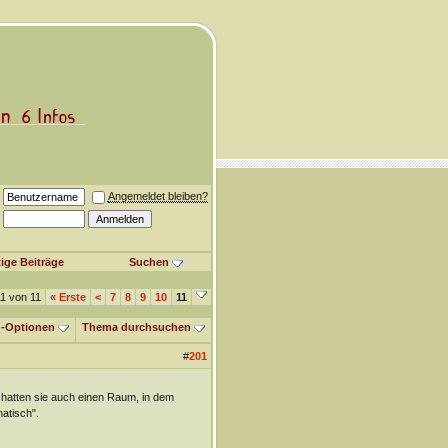
Angemeldet bleiben?
ige Beiträge
Suchen
11 von 11
«
Erste
<
7
8
9
10
11
-Optionen
Thema durchsuchen
#
201
 hatten sie auch einen Raum, in dem
atisch".