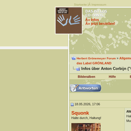
Startseite
|Â
Impressum
DAS IST LOS
CD / VINYL
Â» Infos
Â» jetzt bestellen!
»
Allgem
Herbert Grönemeyer Forum
das Label GRÖNLAND
Infos über Anton Corbijn ("
Bilderalben
Hilfe
18.05.2026, 17:06
AW:
Squonk
Hab
Halte durch, Haltung!
Mus