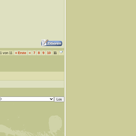
11 von 11
«
Erste
<
7
8
9
10
11