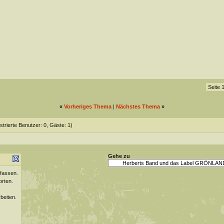
Seite 
«
Vorheriges Thema
|
Nächstes Thema
»
strierte Benutzer: 0, Gäste: 1)
Gehe zu
fassen.
orten.
beiten.