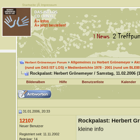
Startseite
|Â
Impressum
DAS IST LOS
CD / VINYL
Â» Infos
Â» jetzt bestellen!
»
Allgemeines zu Herbert Grönemeyer
»
Akt
Herbert Grönemeyer Forum
(rund um DAS IST LOS)
»
Medienberichte 1978 - 2001 (rund um BLEI
Rockpalast: Herbert Grönemeyer / Samstag, 11.02.2006 (1
Bilderalben
Hilfe
Benutzerliste
Kalender
31.01.2006, 20:33
Rockpalast: Herbert Gr
12107
Neuer Benutzer
kleine info
Registriert seit: 11.11.2002
Beiträge: 14