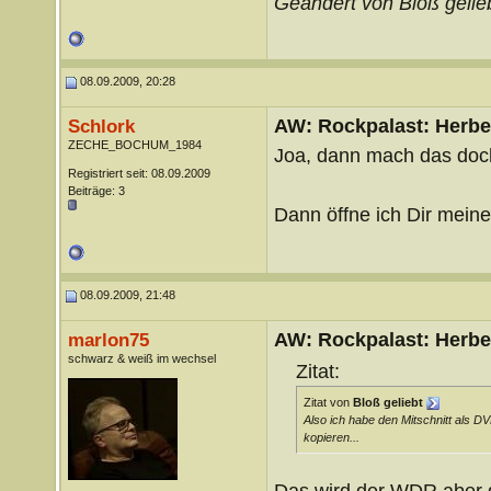
Geändert von Bloß gelie
08.09.2009, 20:28
AW: Rockpalast: Herber
Schlork
ZECHE_BOCHUM_1984
Joa, dann mach das doc
Registriert seit: 08.09.2009
Beiträge: 3
Dann öffne ich Dir mein
08.09.2009, 21:48
AW: Rockpalast: Herber
marlon75
schwarz & weiß im wechsel
Zitat:
Zitat von
Bloß geliebt
Also ich habe den Mitschnitt als DV
kopieren...
Das wird der WDR aber g