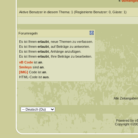
«
Vorherige
Aktive Benutzer in diesem Thema: 1
(Registrierte Benutzer: 0, Gäste: 1)
Forumregeln
Es ist Ihnen
erlaubt
, neue Themen zu verfassen.
Es ist Ihnen
erlaubt
, auf Beiträge zu antworten.
Es ist Ihnen
erlaubt
, Anhänge anzufügen.
Es ist Ihnen
erlaubt
, Ihre Beiträge zu bearbeiten.
vB Code
ist
an
.
Smileys
sind
an
.
[IMG]
Code ist
an
.
HTML-Code ist
aus
.
Alle Zeitangaben
Powered by vBu
Copyright ©2000