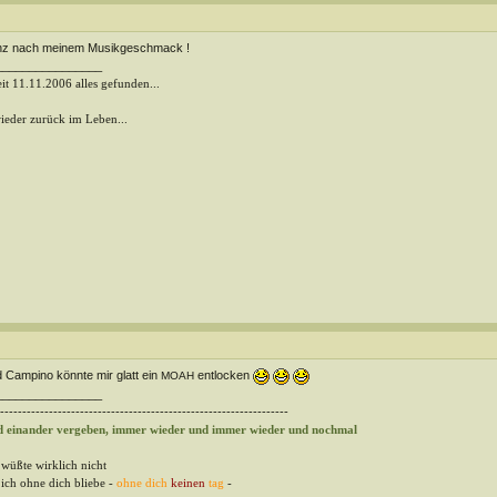
nz nach meinem Musikgeschmack !
________________
seit 11.11.2006 alles gefunden...
wieder zurück im Leben...
 Campino könnte mir glatt ein
entlocken
MOAH
________________
-----------------------------------------------------------------
d einander vergeben, immer wieder und immer wieder und nochmal
 wüßte wirklich nicht
ich ohne dich bliebe -
ohne dich
keinen
tag
-