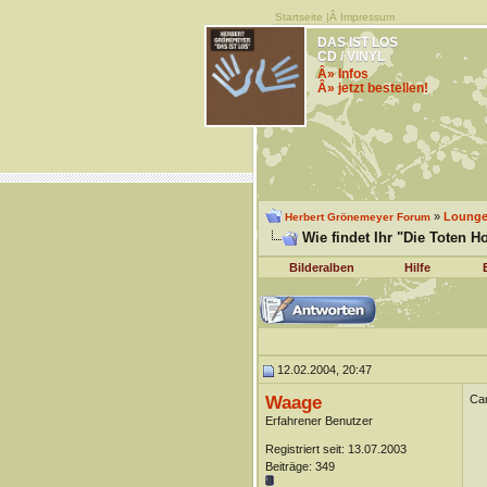
Startseite
|Â
Impressum
DAS IST LOS
CD / VINYL
Â» Infos
Â» jetzt bestellen!
»
Lounge 
Herbert Grönemeyer Forum
Wie findet Ihr "Die Toten H
Bilderalben
Hilfe
12.02.2004, 20:47
Waage
Cam
Erfahrener Benutzer
Registriert seit: 13.07.2003
Beiträge: 349