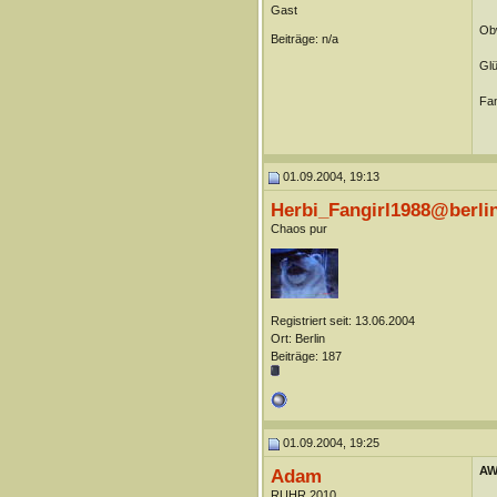
Gast
Obw
Beiträge: n/a
Glü
Fa
01.09.2004, 19:13
Herbi_Fangirl1988@berli
Chaos pur
Registriert seit: 13.06.2004
Ort: Berlin
Beiträge: 187
01.09.2004, 19:25
AW:
Adam
RUHR.2010