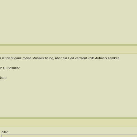
 ist nicht ganz meine Musikrichtung, aber ein Lied verdient volle Aufmerksamkeit.
r zu Besuch"
üsse
Zitat: