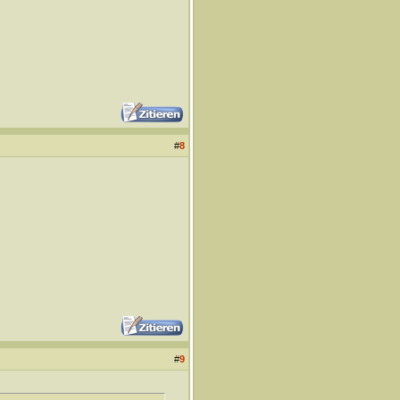
#
8
#
9