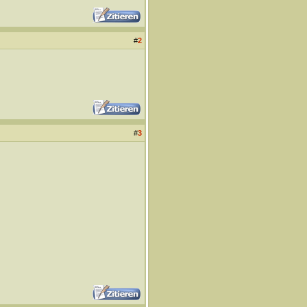
#
2
#
3