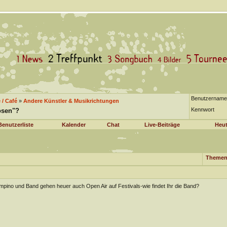
Benutzername
/ Café
»
Andere Künstler & Musikrichtungen
Kennwort
osen"?
Benutzerliste
Kalender
Chat
Live-Beiträge
Heut
Themen
pino und Band gehen heuer auch Open Air auf Festivals-wie findet Ihr die Band?