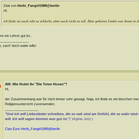
Zitat von
Herbi_Fangirl1988@berlin
Hi,
ich finde sie auch niht so schlecht, aber auch nicht so toll. Aber gehören Lieder von ihnen in 
n ein Lehrer gut ist...
________________
, sach' doch watte wills!
AW: Wie findet Ihr "Die Toten Hosen"?
n
Hi,
der Zusammenhang war für mich immer sehr gewagt. Naja, ich finde es ein bisschen mer
Religionsunterricht zuverwenden.
__________________
"Und ich will Liebeslieder schreiben, die so nah sind am Gefühl, die so wahr sind
will. Ich will sagen können was gut ist."
( Virginia Jetzt )
Ciao Eure
Herbi_Fangirl1988@berlin