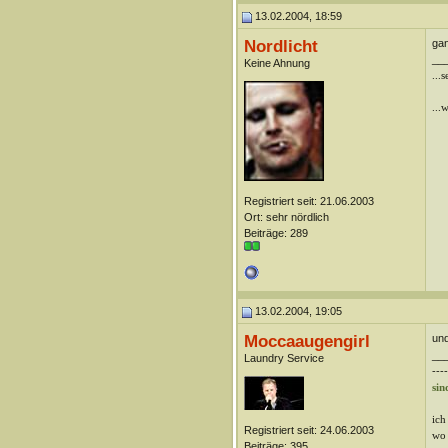
13.02.2004, 18:59
Nordlicht
ga
__
Keine Ahnung
...
...
Registriert seit: 21.06.2003
Ort: sehr nördlich
Beiträge: 289
13.02.2004, 19:05
Moccaaugengirl
und
__
Laundry Service
----
sin
ich
Registriert seit: 24.06.2003
wo 
Beiträge: 395