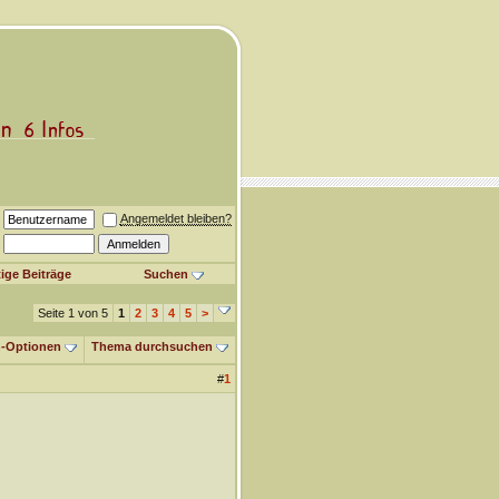
Angemeldet bleiben?
ige Beiträge
Suchen
Seite 1 von 5
1
2
3
4
5
>
-Optionen
Thema durchsuchen
#
1