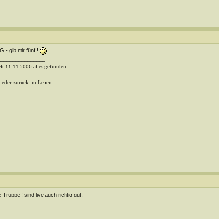
 - gib mir fünf !
________________
seit 11.11.2006 alles gefunden...
wieder zurück im Leben...
le Truppe ! sind live auch richtig gut.