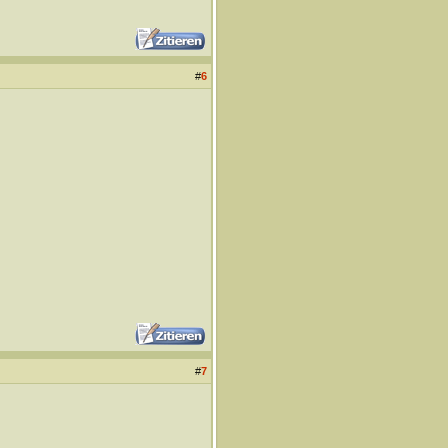
#
6
#
7