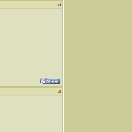
#
4
#
5