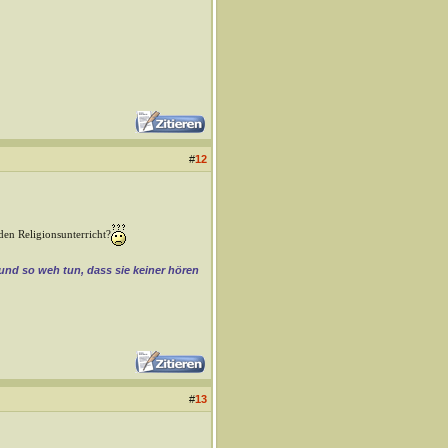
#
12
 den Religionsunterricht?
 und so weh tun, dass sie keiner hören
#
13