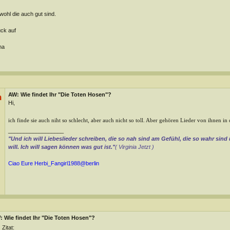
ohl die auch gut sind.
ck auf
na
AW: Wie findet Ihr "Die Toten Hosen"?
n
Hi,
ich finde sie auch niht so schlecht, aber auch nicht so toll. Aber gehören Lieder von ihnen in
__________________
"Und ich will Liebeslieder schreiben, die so nah sind am Gefühl, die so wahr sind
will. Ich will sagen können was gut ist."
( Virginia Jetzt )
Ciao Eure
Herbi_Fangirl1988@berlin
 Wie findet Ihr "Die Toten Hosen"?
Zitat: