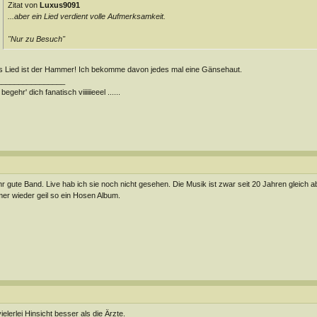
Zitat von
Luxus9091
...aber ein Lied verdient volle Aufmerksamkeit.
"Nur zu Besuch"
 Lied ist der Hammer! Ich bekomme davon jedes mal eine Gänsehaut.
________________
 begehr' dich fanatisch viiiiiieeel ......
r gute Band. Live hab ich sie noch nicht gesehen. Die Musik ist zwar seit 20 Jahren gleich a
er wieder geil so ein Hosen Album.
vielerlei Hinsicht besser als die Ärzte.