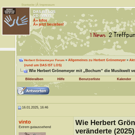
Startseite
|Â
Impressum
DAS IST LOS
CD / VINYL
Â» Infos
Â» jetzt bestellen!
»
Allgemeines zu Herbert Grönemeyer
»
Akt
Herbert Grönemeyer Forum
(rund um DAS IST LOS)
Wie Herbert Grönemeyer mit „Bochum“ die Musikwelt ver
Bilderalben
Hilfe
Benutzerliste
Kalender
16.01.2025, 16:46
Wie Herbert Grö
vinto
Extrem gutaussehend
veränderte (2025)