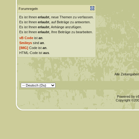
Forumregeln
Es ist Ihnen
erlaubt
, neue Themen zu verfassen.
Es ist Ihnen
erlaubt
, auf Beiträge zu antworten.
Es ist Ihnen
erlaubt
, Anhänge anzufügen.
Es ist Ihnen
erlaubt
, Ihre Beiträge zu bearbeiten.
vB Code
ist
an
.
Smileys
sind
an
.
[IMG]
Code ist
an
.
HTML-Code ist
aus
.
Alle Zeitangaben
Powered by vBu
Copyright ©2000