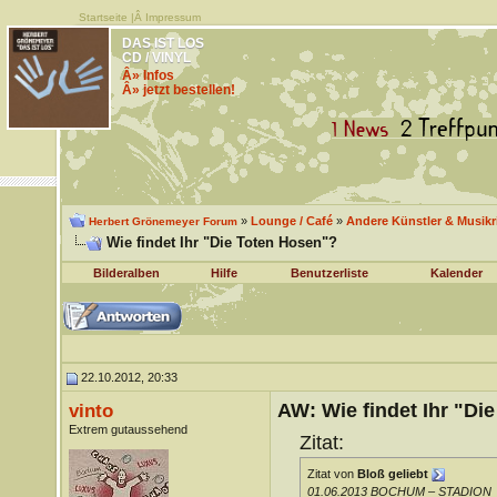
Startseite
|Â
Impressum
DAS IST LOS
CD / VINYL
Â» Infos
Â» jetzt bestellen!
»
Lounge / Café
»
Andere Künstler & Musik
Herbert Grönemeyer Forum
Wie findet Ihr "Die Toten Hosen"?
Bilderalben
Hilfe
Benutzerliste
Kalender
22.10.2012, 20:33
AW: Wie findet Ihr "Di
vinto
Extrem gutaussehend
Zitat:
Zitat von
Bloß geliebt
01.06.2013 BOCHUM – STADION