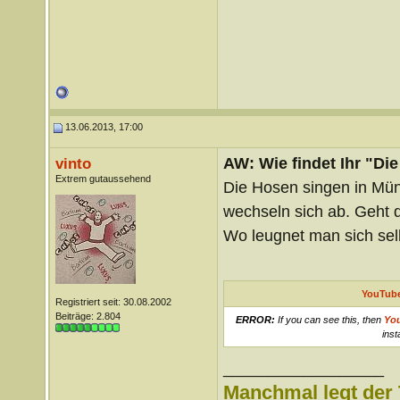
13.06.2013, 17:00
AW: Wie findet Ihr "Di
vinto
Extrem gutaussehend
Die Hosen singen in Mün
wechseln sich ab. Geht 
Wo leugnet man sich sel
YouTube
Registriert seit: 30.08.2002
Beiträge: 2.804
ERROR:
If you can see this, then
Yo
inst
__________________
Manchmal legt der 