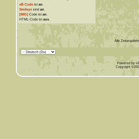
vB Code
ist
an
.
Smileys
sind
an
.
[IMG]
Code ist
an
.
HTML-Code ist
aus
.
Alle Zeitangaben
Powered by vBu
Copyright ©2000