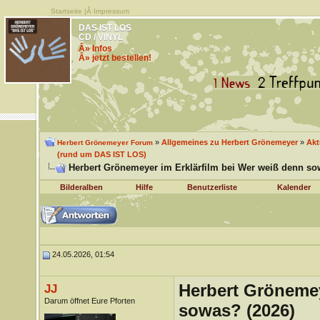
Startseite
|Â
Impressum
DAS IST LOS
CD / VINYL
Â» Infos
Â» jetzt bestellen!
»
Allgemeines zu Herbert Grönemeyer
»
Akt
Herbert Grönemeyer Forum
(rund um DAS IST LOS)
Herbert Grönemeyer im Erklärfilm bei Wer weiß denn so
Bilderalben
Hilfe
Benutzerliste
Kalender
24.05.2026, 01:54
Herbert Grönemey
JJ
Darum öffnet Eure Pforten
sowas? (2026)