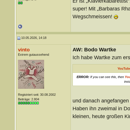
Er ist „Klavierkabarettist
super! Mit „Barbaras Rha
Wegschmeissen!
10.05.2026, 14:18
AW: Bodo Wartke
vinto
Extrem gutaussehend
Ich habe Wartke zum ers
YouTube
ERROR:
If you can see this, then
Yo
inst
Registriert seit: 30.08.2002
Beiträge: 2.804
und danach angefangen a
Haben ihn zweimal in D
kleinen, heute großen Ki