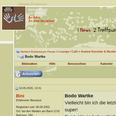
Startseite
|Â
Impressum
DAS IST LOS
CD / VINYL
Â» Infos
Â» jetzt bestellen!
»
Lounge / Café
»
Andere Künstler & Musik
Herbert Grönemeyer Forum
Bodo Wartke
Bilderalben
Hilfe
Benutzerliste
Kalender
10.05.2026, 13:41
Bodo Wartke
Bini
Erfahrener Benutzer
Vielleicht bin ich die le
Registriert seit: 09.09.2002
super!
Ort: bei den Weiden am Bach (CH)
Beiträge: 249