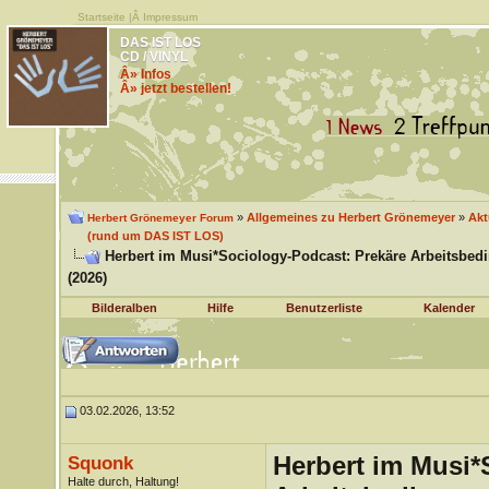
Startseite
|Â
Impressum
DAS IST LOS
CD / VINYL
Â» Infos
Â» jetzt bestellen!
»
Allgemeines zu Herbert Grönemeyer
»
Akt
Herbert Grönemeyer Forum
(rund um DAS IST LOS)
Herbert im Musi*Sociology-Podcast: Prekäre Arbeitsbe
(2026)
Bilderalben
Hilfe
Benutzerliste
Kalender
03.02.2026, 13:52
Herbert im Musi*
Squonk
Halte durch, Haltung!