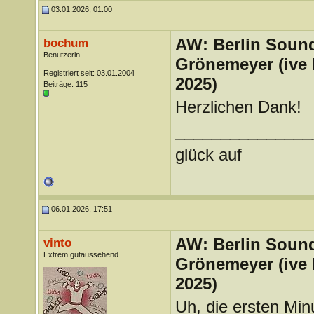
03.01.2026, 01:00
AW: Berlin Sound
bochum
Benutzerin
Grönemeyer (ive
Registriert seit: 03.01.2004
2025)
Beiträge: 115
Herzlichen Dank!
_______________
glück auf
06.01.2026, 17:51
AW: Berlin Sound
vinto
Extrem gutaussehend
Grönemeyer (ive
2025)
Uh, die ersten Min