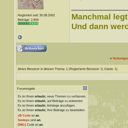
_______________
Manchmal legt 
Registriert seit: 30.08.2002
Beiträge: 2.804
Und dann werd 
«
Vorherige
Aktive Benutzer in diesem Thema: 1
(Registrierte Benutzer: 0, Gäste: 1)
Forumregeln
Es ist Ihnen
erlaubt
, neue Themen zu verfassen.
Es ist Ihnen
erlaubt
, auf Beiträge zu antworten.
Es ist Ihnen
erlaubt
, Anhänge anzufügen.
Es ist Ihnen
erlaubt
, Ihre Beiträge zu bearbeiten.
vB Code
ist
an
.
Smileys
sind
an
.
[IMG]
Code ist
an
.