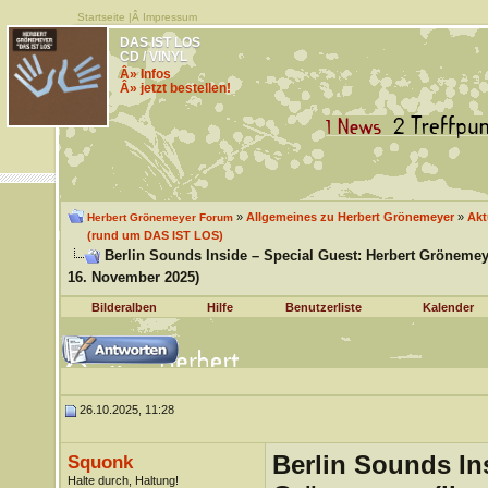
Startseite
|Â
Impressum
DAS IST LOS
CD / VINYL
Â» Infos
Â» jetzt bestellen!
»
Allgemeines zu Herbert Grönemeyer
»
Akt
Herbert Grönemeyer Forum
(rund um DAS IST LOS)
Berlin Sounds Inside – Special Guest: Herbert Grönemey
16. November 2025)
Bilderalben
Hilfe
Benutzerliste
Kalender
26.10.2025, 11:28
Berlin Sounds In
Squonk
Halte durch, Haltung!