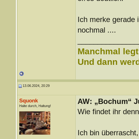
Ich merke gerade ich
nochmal ....
_______________
Manchmal legt 
Und dann werd 
13.06.2024, 20:29
AW: „Bochum“ J
Squonk
Halte durch, Haltung!
Wie findet ihr den
Ich bin überrascht