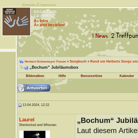
Startseite
|Â
Impressum
DAS IST LOS
CD / VINYL
Â» Infos
Â» jetzt bestellen!
»
Songbuch
»
Rund um Herberts Songs un
Herbert Grönemeyer Forum
„Bochum“ Jubiläumsbox
Bilderalben
Hilfe
Benutzerliste
Kalender
13.04.2024, 12:22
„Bochum“ Jubil
Laurel
Sherlocked and Whovian
Laut diesem Artike