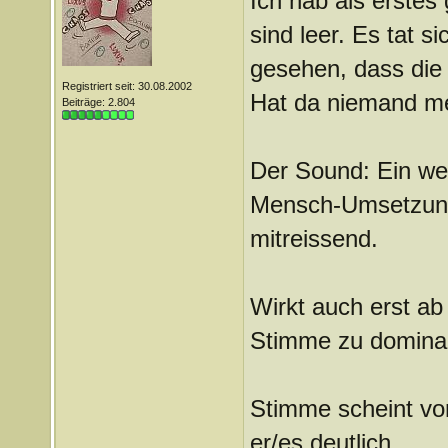
Ich hab als erstes
sind leer. Es tat s
gesehen, dass die
Registriert seit: 30.08.2002
Hat da niemand meh
Beiträge: 2.804
Der Sound: Ein we
Mensch-Umsetzung i
mitreissend.
Wirkt auch erst ab
Stimme zu dominan
Stimme scheint von
er/es deutlich.