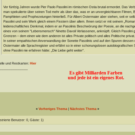
Vor fünfzig Jahren wurde Pier Paolo Pasolini im römischen Ostia brutal ermordet. Das Ver
man spekulierte über seinen Tod mehr als über das, was er an unvergleichbaren Filmen, 
Pamphleten und Prophezeiungen hinterließ. Für Albert Ostermaier aber stehen, seit er sel
Pasolini und sein Werk gleich einem Fixstern über allem. Ihnen setzt er mit seinem „Roman 
leidenschaftliches Denkmal, indem er an Pasolinis Beschwörung der Poesie, an die nachge
eines von seinem "Lebensmensch" Ninetto Davoli Verlassenen, anknüpft. Gleich Pasolini g
Grenzen – dem einen wie dem anderen ist alles Private politisch und alles Politische privat.
In seiner empathischen Anverwandlung der Sonette Pasolinis und auf den Spuren dessen rä
Ostermaier alle Sprachregister und erfährt so in einer schonungslosen autobiografischen
ohne Pasolini nie erfahren hätte: „Die Liebe geht weiter“.
lle und Restkarten:
Hier
________________
Es gibt Milliarden Farben
und jede ist ein eigenes Rot.
«
Vorheriges Thema
|
Nächstes Thema
»
strierte Benutzer: 0, Gäste: 1)