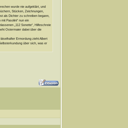
brechen wurde nie aufgeklärt, und
Büchern, Stücken, Zeichnungen,
bst als Dichter zu schreiben begann,
mit Pasolini“ nun ein
lassenen „112 Sonette“, Hilfeschreie
eht Ostermaier dabei über die
tselhafter Ermordung zieht Albert
 Selbsterkundung über sich, was er