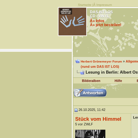
Startseite
|Â
Impressum
DAS IST LOS
CD / VINYL
Â» Infos
Â» jetzt bestellen!
»
Allgem
Herbert Grönemeyer Forum
(rund um DAS IST LOS)
Lesung in Berlin: Albert O
Bilderalben
Hilfe
26.10.2025, 11:42
Les
Stück vom Himmel
5 vor ZWLF