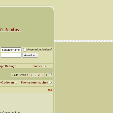
Angemeldet bleiben?
ige Beiträge
Suchen
Seite 4 von 4
<
1
2
3
4
-Optionen
Thema durchsuchen
#
61
es" geschafft hat.