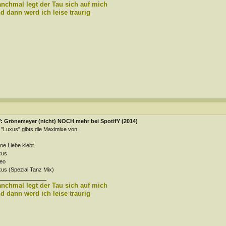
nchmal legt der Tau sich auf mich
d dann werd ich leise traurig
: Grönemeyer (nicht) NOCH mehr bei SpotifY (2014)
 "Luxus" gibts die Maximixe von
ne Liebe klebt
xus
eo
us (Spezial Tanz Mix)
________________
nchmal legt der Tau sich auf mich
d dann werd ich leise traurig