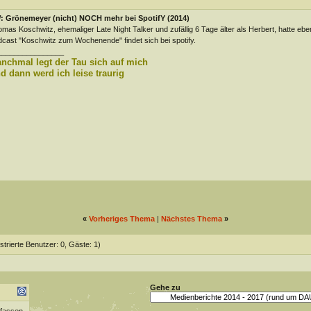
: Grönemeyer (nicht) NOCH mehr bei SpotifY (2014)
mas Koschwitz, ehemaliger Late Night Talker und zufällig 6 Tage älter als Herbert, hatte eb
cast "Koschwitz zum Wochenende" findet sich bei spotify.
________________
nchmal legt der Tau sich auf mich
d dann werd ich leise traurig
«
Vorheriges Thema
|
Nächstes Thema
»
strierte Benutzer: 0, Gäste: 1)
Gehe zu