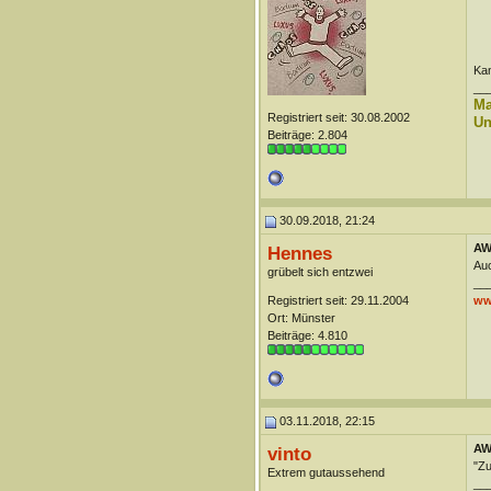
Kan
__
Ma
Registriert seit: 30.08.2002
Un
Beiträge: 2.804
30.09.2018, 21:24
AW
Hennes
Au
grübelt sich entzwei
__
Registriert seit: 29.11.2004
ww
Ort: Münster
Beiträge: 4.810
03.11.2018, 22:15
AW
vinto
"Zu
Extrem gutaussehend
__