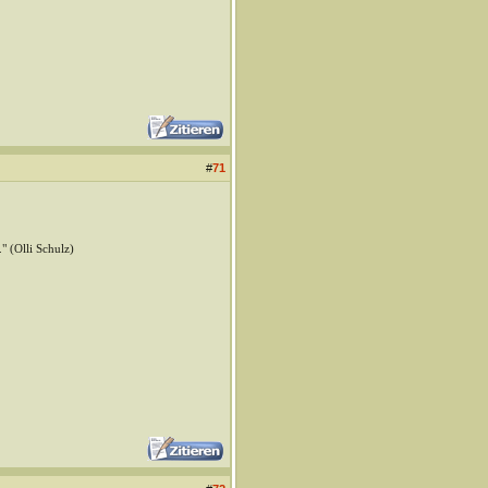
#
71
" (Olli Schulz)