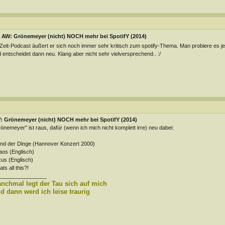
AW: Grönemeyer (nicht) NOCH mehr bei SpotifY (2014)
Zeit-Podcast äußert er sich noch immer sehr kritisch zum spotify-Thema. Man probiere es je
 entscheidet dann neu. Klang aber nicht sehr vielversprechend.. :/
: Grönemeyer (nicht) NOCH mehr bei SpotifY (2014)
önemeyer" ist raus, dafür (wenn ich mich nicht komplett irre) neu dabei:
nd der Dinge (Hannover Konzert 2000)
os (Englisch)
us (Englisch)
ts all this?!
________________
nchmal legt der Tau sich auf mich
d dann werd ich leise traurig