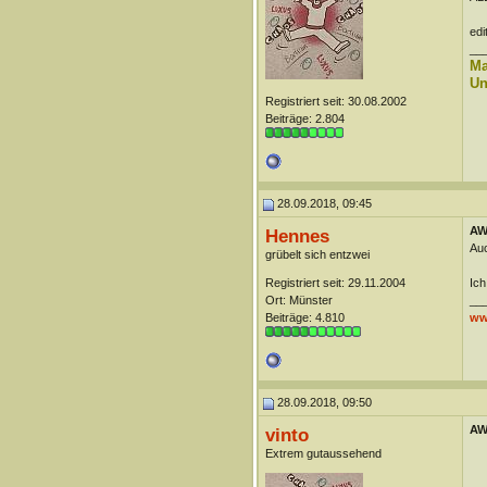
edi
__
Ma
Un
Registriert seit: 30.08.2002
Beiträge: 2.804
28.09.2018, 09:45
AW
Hennes
Auc
grübelt sich entzwei
Registriert seit: 29.11.2004
Ich
Ort: Münster
__
Beiträge: 4.810
ww
28.09.2018, 09:50
AW
vinto
Extrem gutaussehend