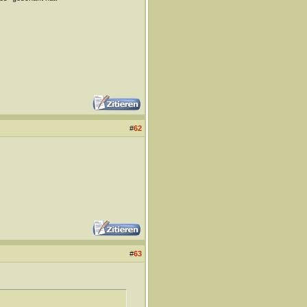
#
62
#
63