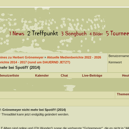
Benutzername
eines zu Herbert Grönemeyer
»
Aktuelle Medienberichte 2022 - 2026
richte 2014 - 2017 (rund um DAUERND JETZT)
Kennwort
ehr bei SpotifY (2014)
Benutzerliste
Kalender
Chat
Live-Beiträge
Heut
Themen
: Grönemeyer nicht mehr bei SpotifY (2014)
 Threadtitel kann jetzt endgültig geändert werden.
E Alben sind online und (Oh Wunder!) sogar die verhasste "Grönemeyer", die es nicht in "All