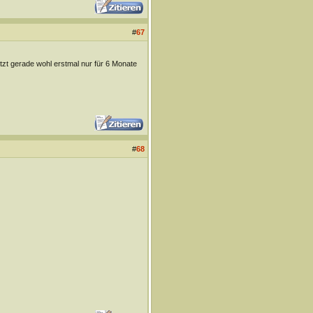
#
67
tzt gerade wohl erstmal nur für 6 Monate
#
68