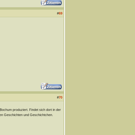
#
69
#
70
chum produziert. Findet sich dort in der
nten Geschichten und Geschichtchen.