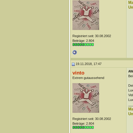
Ma
Un
Registriert seit: 30.08.2002
Beiträge: 2.804
19.11.2018, 17:47
AW
vinto
Bei
Extrem gutaussehend
Dei
Lu
Vid
Lux
__
Ma
Un
Registriert seit: 30.08.2002
Beiträge: 2.804