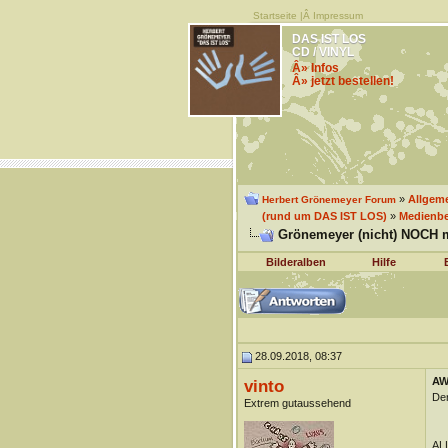
Startseite
|Â
Impressum
DAS IST LOS
CD / VINYL
Â» Infos
Â» jetzt bestellen!
»
Allgem
Herbert Grönemeyer Forum
(rund um DAS IST LOS)
»
Medienbe
Grönemeyer (nicht) NOCH m
Bilderalben
Hilfe
28.09.2018, 08:37
AW
vinto
Der
Extrem gutaussehend
ALL