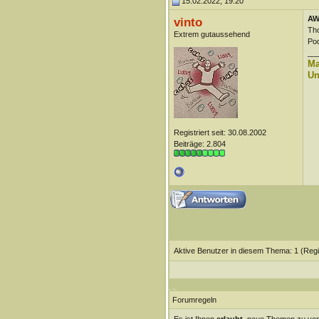
15.02.2022, 19:20
AW
vinto
Tho
Extrem gutaussehend
Pod
__
Ma
Un
Registriert seit: 30.08.2002
Beiträge: 2.804
Aktive Benutzer in diesem Thema: 1
(Regi
Forumregeln