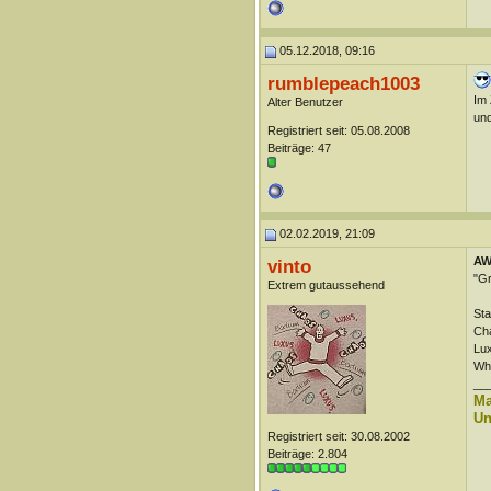
05.12.2018, 09:16
rumblepeach1003
Im 
Alter Benutzer
und
Registriert seit: 05.08.2008
Beiträge: 47
02.02.2019, 21:09
AW
vinto
"Gr
Extrem gutaussehend
Sta
Cha
Lux
Wha
__
Ma
Un
Registriert seit: 30.08.2002
Beiträge: 2.804