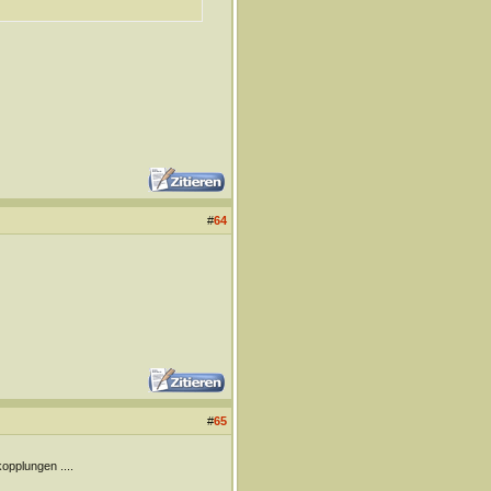
#
64
#
65
opplungen ....