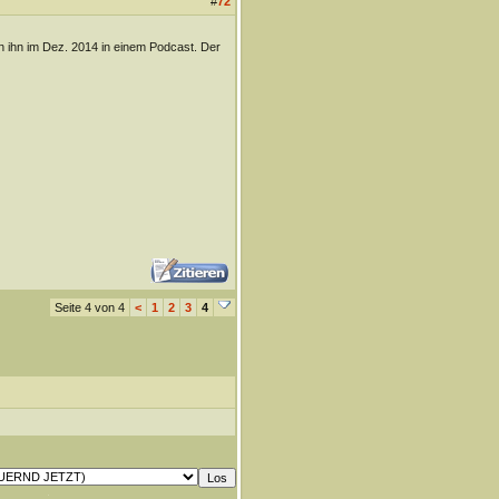
#
72
en ihn im Dez. 2014 in einem Podcast. Der
Seite 4 von 4
<
1
2
3
4