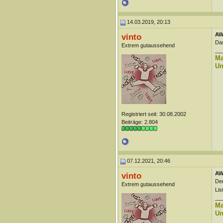
14.03.2019, 20:13
AW
vinto
Das
Extrem gutaussehend
__
Ma
Un
Registriert seit: 30.08.2002
Beiträge: 2.804
07.12.2021, 20:46
AW
vinto
Der
Extrem gutaussehend
Lis
__
Ma
Un