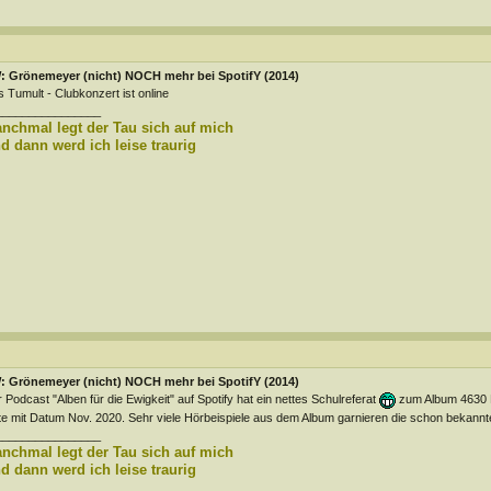
: Grönemeyer (nicht) NOCH mehr bei SpotifY (2014)
 Tumult - Clubkonzert ist online
________________
nchmal legt der Tau sich auf mich
d dann werd ich leise traurig
: Grönemeyer (nicht) NOCH mehr bei SpotifY (2014)
 Podcast "Alben für die Ewigkeit" auf Spotify hat ein nettes Schulreferat
zum Album 4630 Bo
te mit Datum Nov. 2020. Sehr viele Hörbeispiele aus dem Album garnieren die schon bekan
________________
nchmal legt der Tau sich auf mich
d dann werd ich leise traurig