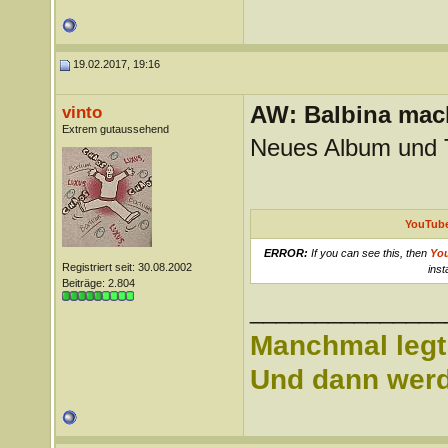
19.02.2017, 19:16
AW: Balbina mac
vinto
Extrem gutaussehend
Neues Album und T
YouTube
ERROR:
If you can see this, then
Yo
Registriert seit: 30.08.2002
inst
Beiträge: 2.804
_______________
Manchmal legt 
Und dann werd 