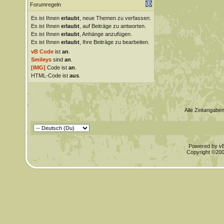
Forumregeln
Es ist Ihnen
erlaubt
, neue Themen zu verfassen.
Es ist Ihnen
erlaubt
, auf Beiträge zu antworten.
Es ist Ihnen
erlaubt
, Anhänge anzufügen.
Es ist Ihnen
erlaubt
, Ihre Beiträge zu bearbeiten.
vB Code
ist
an
.
Smileys
sind
an
.
[IMG]
Code ist
an
.
HTML-Code ist
aus
.
Alle Zeitangaben
Powered by vBu
Copyright ©2000