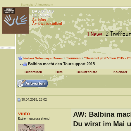
Startseite
|Â
Impressum
DAS IST LOS
CD / VINYL
Â» Infos
Â» jetzt bestellen!
»
Tourneen
»
"Dauernd jetzt"-Tour 2015 - 20
Herbert Grönemeyer Forum
Balbina macht den Toursupport 2015
Bilderalben
Hilfe
Benutzerliste
Kalender
30.04.2015, 23:02
AW: Balbina mac
vinto
Extrem gutaussehend
Du wirst im Mai 