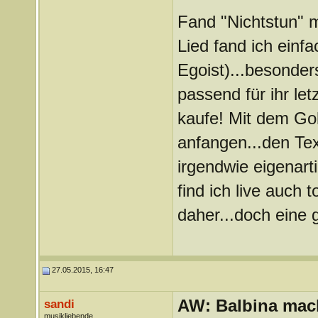
Fand "Nichtstun" mi
Lied fand ich einfac
Egoist)...besonder
passend für ihr le
kaufe! Mit dem Gol
anfangen...den Text
irgendwie eigenart
find ich live auch 
daher...doch eine 
27.05.2015, 16:47
AW: Balbina mac
sandi
musikliebende