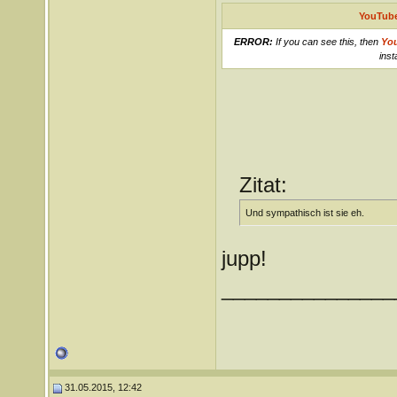
YouTube
ERROR:
If you can see this, then
Yo
inst
Zitat:
Und sympathisch ist sie eh.
jupp!
_______________
31.05.2015, 12:42