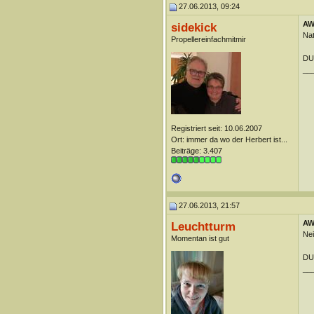
27.06.2013, 09:24
AW:
sidekick
Nat
Propellereinfachmitmir
DUn
__
Registriert seit: 10.06.2007
Ort: immer da wo der Herbert ist...
Beiträge: 3.407
27.06.2013, 21:57
AW:
Leuchtturm
Nei
Momentan ist gut
DUn
__