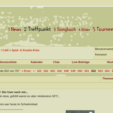
Benutzername
/ Café
»
Spiel- & Kreativ-Ecke
Kennwort
Benutzerliste
Kalender
Chat
Live-Beiträge
Heut
ite 652 von 767
«
Erste
<
152
552
602
642
648
649
650
651
652
653
654
Themen
 Der User nach mir...
in etwa, gefühlt waren es aber mindestens 50°C...
nm war heute im Schwimmbad
________________