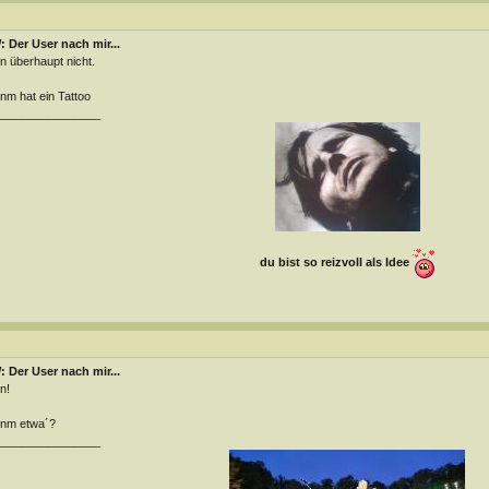
 Der User nach mir...
n überhaupt nicht.
m hat ein Tattoo
________________
du bist so reizvoll als Idee
 Der User nach mir...
n!
nm etwa´?
________________