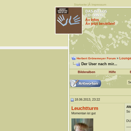
Startseite
|Â
Impressum
DAS IST LOS
CD / VINYL
Â» Infos
Â» jetzt bestellen!
»
Lounge 
Herbert Grönemeyer Forum
Der User nach mir...
Bilderalben
Hilfe
Se
18.06.2013, 23:22
AW:
Leuchtturm
So 
Momentan ist gut
DU
__