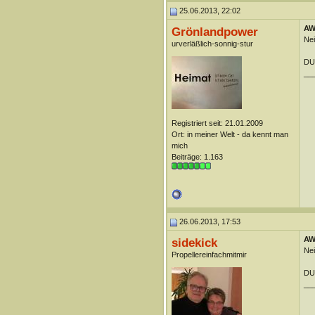
25.06.2013, 22:02
AW:
Grönlandpower
Nei
urverläßlich-sonnig-stur
DUn
__
Registriert seit: 21.01.2009
Ort: in meiner Welt - da kennt man
mich
Beiträge: 1.163
26.06.2013, 17:53
AW:
sidekick
Nei
Propellereinfachmitmir
DU
__