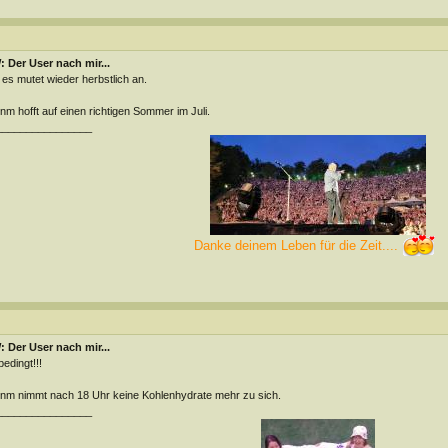
 Der User nach mir...
 es mutet wieder herbstlich an.
m hofft auf einen richtigen Sommer im Juli.
________________
Danke deinem Leben für die Zeit....
 Der User nach mir...
edingt!!!
m nimmt nach 18 Uhr keine Kohlenhydrate mehr zu sich.
________________