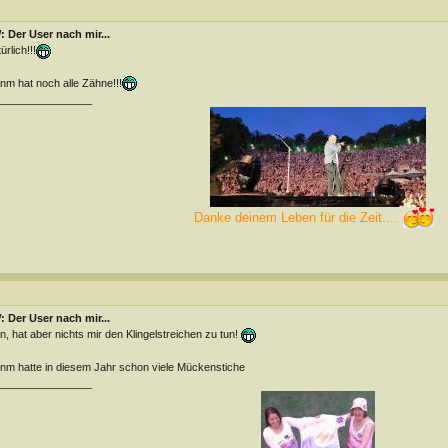
 Der User nach mir...
ürlich!!!
m hat noch alle Zähne!!!
________________
Danke deinem Leben für die Zeit....
 Der User nach mir...
n, hat aber nichts mir den Klingelstreichen zu tun!
m hatte in diesem Jahr schon viele Mückenstiche
________________