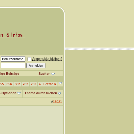
Angemeldet bleiben?
ige Beiträge
Suchen
655
656
662
702
752
>
Letzte
»
-Optionen
Thema durchsuchen
#
13021