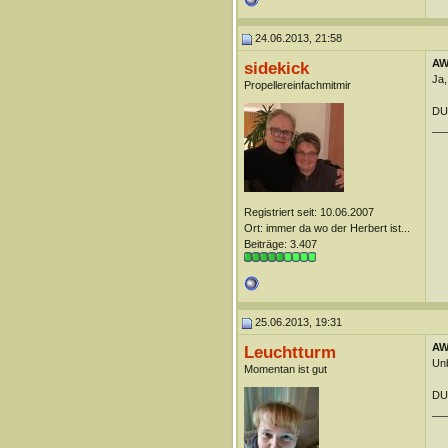
24.06.2013, 21:58
AW:
sidekick
Ja,
Propellereinfachmitmir
DUn
__
Registriert seit: 10.06.2007
Ort: immer da wo der Herbert ist...
Beiträge: 3.407
25.06.2013, 19:31
AW:
Leuchtturm
Unb
Momentan ist gut
DUn
__