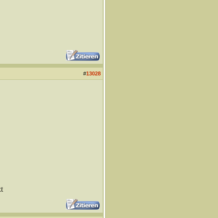
#
13028
t