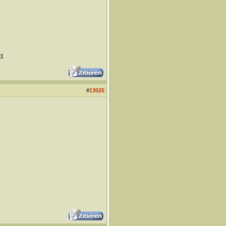
t
#
13025